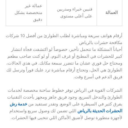
عمالة غير
فنيين خبراء ومدربين
العمالة
متخصصة بشكل
على أعلى مستوى
دقيق
أرقام هواتف سريعة ومباشرة لطلب الطوارئ من أفضل 10 شركات
مكافحة حشرات بالرياض
أحياناً المشكلة ما تتحمل تأخير، خصوصاً لو اكتشفت فجأة انتشار
كبير للحشرات في المطبخ أو غرف النوم، أو لو كنت صاحب مطعم
ومحتاج حل فوري عشان ما تتضرر سمعة مكانك. في هذي الحالات،
الطوارئ هي الحل، وتحتاج أرقام مباشرة ترد عليك فوراً وترسل لك
فريق الدعم في أسرع وقت.
الشركات القوية في الرياض توفر خطوط ساخنة مخصصة لخدمات
الطوارئ والتدخل السريع. وجود فريق جاهز ومجهز بأحدث التقنيات
يفرق كثير في السيطرة على الوضع. وتقدر تستفيد من
خدمة رش
الحشرات الحديثة بالرياض
اللي تضمن لك وصول سريع واستخدام
لأجهزة متطورة توصل لأضيق الأماكن اللي تتخبى فيها الحشرات.