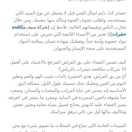
عشان كذا، دايم اسأل الفني قبل لا يشتغل عن نوع المبيد اللي
بيستخدمه، واطلب تشوف العبوة وتتأكد منها بنفسك. ومن خلال
تجارب الناس وتقييماتهم العالية، نلاحظ إن
[شركة سيف
مكافحة
حشرات
]
() تعتبر من الأسماء اللامعة اللي تحرص على استخدام
مواد عضوية وآمنة جداً، وتعطيك شهادة ضمان بسلامة المواد
المستخدمة على صحة الإنسان والحيوان.
كيف تضمن القضاء على بق الفراش المزعج بالاعتماد على أفضل
10 شركات مكافحة حشرات بالرياض؟
آخ من بق الفراش، هذي الحشرة بالذات تجيب الهم والغم وتطير
النوم من العين وتخليك تحك جسمك طول الليل. مشكلة البق
الأساسية إنه يتخبى في ثنايا المراتب والمخدات والستائر، وصعب
جداً تشوفه بالعين المجردة في البداية. ومجرد ما ينتشر في الغرفة،
يصير القضاء عليه كابوس يحتاج غسيل بمياه مغلية وتغيير عفش
وتكاليف مالها أول من تالي ترهق ميزانيتك.
المبيدات العادية اللي تنباع في المحلات ما تسوي شيء مع بيض