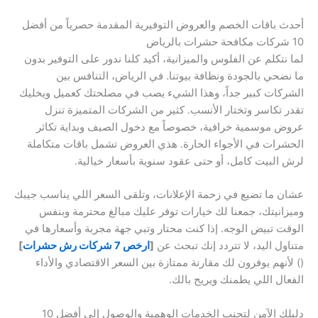
أحدث باقات الخصم والعروض التوفيرية المقدمة حصرياً من أفضل
10 شركات مكافحة حشرات بالرياض
لما نتكلم عن الفلوس والميزانية، أكيد كلنا ندور على التوفير بدون
ما نضحي بالجودة ونظافة بيوتنا. في الرياض، التنافس بين
الشركات كبير جداً، وهذا الشيء يصب في مصلحتك كعميل ويخليك
تقدر تكاسر وتختار الأنسب. كثير من الشركات المتميزة تنزل
عروض موسمية خرافية، خصوصاً مع دخول الصيف وبداية تكاثر
الحشرات في الأجواء الحارة. هذي العروض تشمل باقات متكاملة
لرش البيت كامل، أو حتى عقود سنوية بأسعار خيالية.
عشان ما تضيع في زحمة الإعلانات، وتلقى السعر اللي يناسب جيبك
وميزانيتك، جمعنا لك خيارات توفر عليك مبالغ محترمة وبنفس
الوقت تبيض الوجه. إذا كنت محتار وتبي جهة مجربة وأسعارها في
متناول اليد، لا تتردد إنك تبحث عن
[
ارخص 7 شركات رش حشرات
]
() لأنهم يوفرون لك مقارنة ممتازة بين السعر الاقتصادي والأداء
الفعال اللي يطمنك ويريح بالك.
دليلك الآمن لتجنب الخدمات الوهمية والوصول إلى أفضل 10