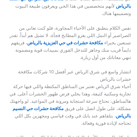
بالرياض
لأنهم متخصصين في هذا الحي ويعرفون طبيعة البيوت
وتصميمها هناك.
نفس الكلام ينطبق على الأحياء المجاورة، فلو كنت تعاني من
الصراصير أو النمل اللي يغزو المطابخ فجأة، لا تشيل هم أبداً. تقدر
تستعين بخبراء
مكافحة حشرات في حي العزيزية بالرياض
، فريقهم
دايماً قريب منك وجاهز للتدخل الفوري بمبيدات قوية ومضمونة
تنهي معاناتك من أول زيارة.
انتشار واسع في شرق الرياض عبر أفضل 10 شركات مكافحة
حشرات بالرياض
أحياء شرق الرياض تعتبر من المناطق المكتظة واللي فيها حركة
تجارية وسكنية كثيفة، وهذا يخلي فرص ظهور الحشرات أعلى. في
هالمناطق، تحتاج سرعة استجابة ومرونة في المواعيد. لو واجهتك
مشكلة، على طول اتصل على فريق
مكافحة حشرات حي النسيم
بالرياض
، بتلقاهم عند بابك في وقت قياسي ومجهزين بكل اللي
تحتاجه لإبادة فورية وفعالة.