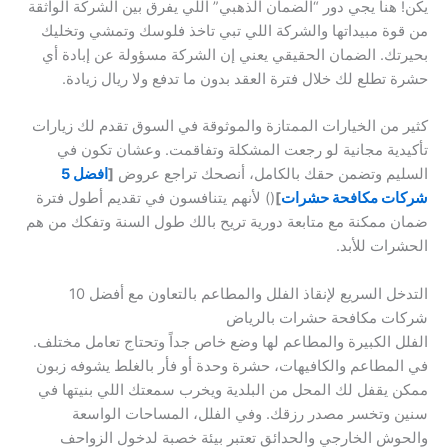
يكن! هنا يجي دور “الضمان الذهبي” اللي يفرق بين الشركة الواثقة
من قوة مبيداتها والشركة اللي تبي تاخذ فلوسك وتمشي وتخليك
بحيرتك. الضمان الحقيقي يعني إن الشركة مسؤولة عن إبادة أي
حشرة تطلع لك خلال فترة العقد بدون ما تدفع ولا ريال زيادة.
كثير من الخيارات الممتازة والموثوقة في السوق تقدم لك زيارات
تأكيدية مجانية لو رجعت المشكلة وتفاقمت. وعشان تكون في
السليم وتضمن حقك بالكامل، أنصحك تراجع عروض
[
افضل 5
شركات مكافحة حشرات
]
() لأنهم يتنافسون في تقديم أطول فترة
ضمان ممكنة مع متابعة دورية تريح بالك طول السنة وتفكك من هم
الحشرات للأبد.
التدخل السريع لإنقاذ الفلل والمطاعم بالتعاون مع أفضل 10
شركات مكافحة حشرات بالرياض
الفلل الكبيرة والمطاعم لها وضع خاص جداً وتحتاج تعامل مختلف.
في المطاعم والكافيهات، حشرة وحدة أو فأر بالغلط يشوفه زبون
ممكن يقفل لك المحل من البلدية ويخرب سمعتك اللي بنيتها في
سنين وتخسر مصدر رزقك. وفي الفلل، المساحات الواسعة
والحوش الخارجي والحدائق تعتبر بيئة خصبة لدخول الزواحف