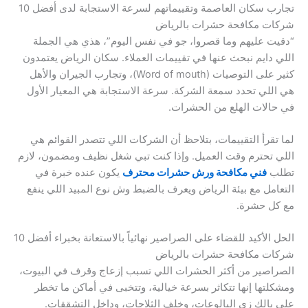
تجارب سكان العاصمة وتقييماتهم لسرعة الاستجابة لدى أفضل 10
شركات مكافحة حشرات بالرياض
“دقيت عليهم وما قصروا، جو في نفس اليوم”، هذي هي الجملة
اللي دايم نبحث عنها في تقييمات العملاء. سكان الرياض يعتمدون
كثير على التوصيات (Word of mouth)، وتجارب الجيران والأهل
هي اللي تحدد سمعة الشركة. سرعة الاستجابة هي المعيار الأول
في حالات الهلع من الحشرات.
لما تقرأ التقييمات، بتلاحظ أن الشركات اللي تتصدر القوائم هي
اللي تحترم وقت العميل. وإذا كنت تبي شغل نظيف ومضمون، لازم
تطلب
فني مكافحة ورش حشرات محترف
يكون عنده خبرة في
التعامل مع بيئة الرياض ويعرف بالضبط وش نوع المبيد اللي ينفع
مع كل حشرة.
الحل الأكيد للقضاء على الصراصير نهائياً بالاستعانة بخبراء أفضل 10
شركات مكافحة حشرات بالرياض
الصراصير من أكثر الحشرات اللي تسبب إزعاج وقرف في البيوت،
ومشكلتها إنها تتكاثر بسرعة خيالية، وتتخبى في أماكن ما تخطر
على بالك زي البالوعات، وخلف الثلاجات، وداخل التشققات.