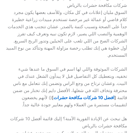
شركات مكافحة حشرات بالرياض
السوق مليان إعلانات في كل مكان، وللأسف بعضها يكون مجرد
كلام فاضي أو عمالة غير مرخصة تستخدم مبيدات زراعية خطيرة
جداً على الصحة وتسبب كتمة بالصدر. عشان تتجنب هذي الخدمات
الوهمية والنصب اللي يصير، لازم تكون نبيه وتعرف كيف تفرز
الشركات الصح من اللي تلعب على الحبلين وتدور الربح السريع.
أول خطوة هي إنك تطلب رخصة مزاولة المهنة وتتأكد من نوع المبيد
المستخدم.
الشركات الموثوقة واللي لها اسم في السوق ما عندها شيء
تخفيه، وبتعطيك كل التفاصيل قبل لا يبدأون الشغل عندك في
البيت. وعشان ترتاح من وجع الراس وتضمن إنك تتعامل مع ناس
محترفة وتخاف الله في شغلها، الأفضل دايم إنك تختار من ضمن
قائمة
[
افضل 10 شركات مكافحة حشرات
]
() لأنهم يخضعون
لتقييمات مستمرة من العملاء ولهم معايير جودة عالية جداً.
هل تبحث عن الإبادة الفورية الآمنة؟ إليك قائمة أفضل 10 شركات
مكافحة حشرات بالرياض