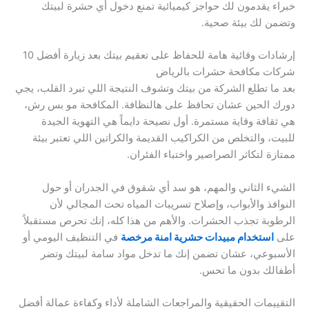
خبراء يقدمون لك حواجز كيميائية تمنع دخول أي حشرة لبيتك
وتضمن لك بيئة صحية.
إرشادات وقائية هامة للحفاظ على تعقيم بيتك بعد زيارة أفضل 10
شركات مكافحة حشرات بالرياض
بعد ما تطلع الشركة من بيتك وتشوف النتيجة اللي تبرد القلب، يجي
دورك الحين عشان تحافظ على هالنظافة. المكافحة مو بس رش،
هي ثقافة وقاية مستمرة. أول نصيحة دايماً هي التهوية الجيدة
للبيت، والتخلص من الكراكيب القديمة والكراتين اللي تعتبر بيئة
ممتازة لتكاثر الصراصير واختباء الفئران.
الشيء الثاني والمهم، هو سد أي شقوق في الجدران أو حول
النوافذ والأبواب، وإصلاح تسريبات المياه تحت المجالي لأن
الرطوبة تجذب الحشرات. والأهم من هذا كله، إنك تحرص مستقبلاً
على
استخدام مبيدات حشرية امنة مرخصة
في التنظيف اليومي أو
الأسبوعي، عشان تضمن إنك ما تدخل مواد سامة لبيتك وتضر
أطفالك بدون ما تحس.
التقييمات الحقيقية والمراجعات الشاملة لأداء وكفاءة عمالة أفضل