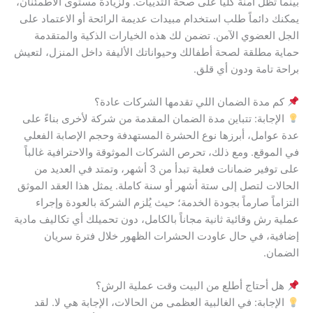
بينما تظل آمنة كلياً على صحة الثدييات. ولزيادة مستوى الاطمئنان،
يمكنك دائماً طلب استخدام مبيدات عديمة الرائحة أو الاعتماد على
الجل العضوي الآمن. تضمن لك هذه الخيارات الذكية والمتقدمة
حماية مطلقة لصحة أطفالك وحيواناتك الأليفة داخل المنزل، لتعيش
براحة تامة ودون أي قلق.
كم مدة الضمان اللي تقدمها الشركات عادة؟
الإجابة: تتباين مدة الضمان المقدمة من شركة لأخرى بناءً على
عدة عوامل، أبرزها نوع الحشرة المستهدفة وحجم الإصابة الفعلي
في الموقع. ومع ذلك، تحرص الشركات الموثوقة والاحترافية غالباً
على توفير ضمانات فعلية تبدأ من 3 أشهر، وتمتد في العديد من
الحالات لتصل إلى ستة أشهر أو سنة كاملة. يمثل هذا العقد الموثق
التزاماً صارماً بجودة الخدمة؛ حيث يُلزم الشركة بالعودة وإجراء
عملية رش وقائية ثانية مجاناً بالكامل، دون تحميلك أي تكاليف مادية
إضافية، في حال عاودت الحشرات الظهور خلال فترة سريان
الضمان.
هل أحتاج أطلع من البيت وقت عملية الرش؟
الإجابة: في الغالبية العظمى من الحالات، الإجابة هي لا. لقد