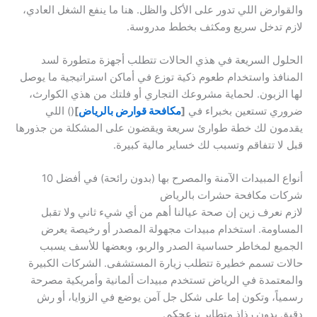
والقوارض اللي تدور على الأكل والظل. هنا ما ينفع الشغل العادي،
لازم تدخل سريع ومكثف بخطط مدروسة.
الحلول السريعة في هذي الحالات تتطلب أجهزة متطورة لسد
المنافذ واستخدام طعوم ذكية توزع في أماكن استراتيجية ما يوصل
لها الزبون. لحماية مشروعك التجاري أو فلتك من هذي الكوارث،
ضروري تستعين بخبراء في
[
مكافحة قوارض بالرياض
]
() اللي
يقدمون لك خطة طوارئ سريعة ويقضون على المشكلة من جذورها
قبل لا تتفاقم وتسبب لك خساير مالية كبيرة.
أنواع المبيدات الآمنة والمصرح بها (بدون رائحة) في أفضل 10
شركات مكافحة حشرات بالرياض
لازم نعرف زين إن صحة عيالنا أهم من أي شيء ثاني ولا تقبل
المساومة. استخدام مبيدات مجهولة المصدر أو رخيصة يعرض
الجميع لمخاطر حساسية الصدر والربو، وبعضها للأسف يسبب
حالات تسمم خطيرة تتطلب زيارة المستشفى. الشركات الكبيرة
والمعتمدة في الرياض تستخدم مبيدات ألمانية وأمريكية مصرحة
رسمياً، وتكون إما على شكل جل آمن يوضع في الزوايا، أو رش
دقيق بدون رذاذ متطاير يزعجكم.