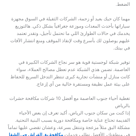
الضغط.
مهما كان حيك بعيد أو زحمة، الشركات الثقيلة في السوق مجهزة
سياراتها بأحدث المعدات وموزعة جغرافياً بشكل ذكي. هالتوزيع
يخدمك في حالات الطوارئ اللي ما تحتمل تأجيل، وتقدر تعتمد
عليهم يوصلون لك بأسرع وقت لإنقاذ الموقف ومنع انتشار الآفات
في بيتك.
توفير شبكة لوجستية قوية هو سر نجاح الشركات الكبيرة في
العاصمة. تضمن هذي الشبكة عدم تعطل مصالح العملاء، سواء
كانت منازل أو منشآت تجارية كبرى تنتظر التدخل السريع للحفاظ
على بيئة عمل نظيفة ومستقرة خالية من أي إزعاج.
تغطية أحياء جنوب العاصمة مع أفضل 10 شركات مكافحة حشرات
بالرياض
إذا كنت من سكان جنوب الرياض، أكيد تعرف إن بعض الأحياء
القديمة تحتاج عناية خاصة ومكافحة دورية بسبب البنية التحتية.
مشكلة البق مثلاً مزعجة وتنتقل بسرعة، وعشان تقضي عليها تماماً
في منطقتك، الأفضل تطلب خدمات
مكافحة بق الفراش حي الشفا