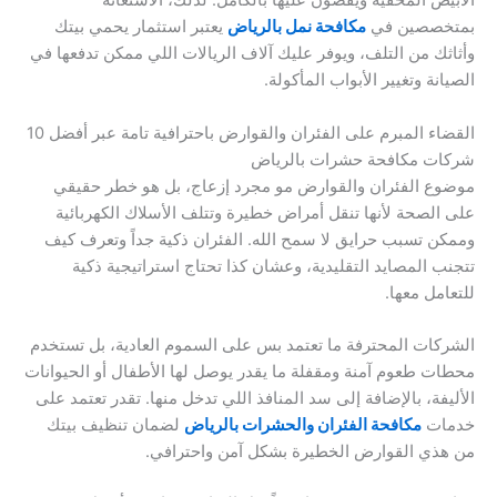
الأبيض المخفية ويقضون عليها بالكامل. لذلك، الاستعانة
بمتخصصين في
مكافحة نمل بالرياض
يعتبر استثمار يحمي بيتك
وأثاثك من التلف، ويوفر عليك آلاف الريالات اللي ممكن تدفعها في
الصيانة وتغيير الأبواب المأكولة.
القضاء المبرم على الفئران والقوارض باحترافية تامة عبر أفضل 10
شركات مكافحة حشرات بالرياض
موضوع الفئران والقوارض مو مجرد إزعاج، بل هو خطر حقيقي
على الصحة لأنها تنقل أمراض خطيرة وتتلف الأسلاك الكهربائية
وممكن تسبب حرايق لا سمح الله. الفئران ذكية جداً وتعرف كيف
تتجنب المصايد التقليدية، وعشان كذا تحتاج استراتيجية ذكية
للتعامل معها.
الشركات المحترفة ما تعتمد بس على السموم العادية، بل تستخدم
محطات طعوم آمنة ومقفلة ما يقدر يوصل لها الأطفال أو الحيوانات
الأليفة، بالإضافة إلى سد المنافذ اللي تدخل منها. تقدر تعتمد على
خدمات
مكافحة الفئران والحشرات بالرياض
لضمان تنظيف بيتك
من هذي القوارض الخطيرة بشكل آمن واحترافي.