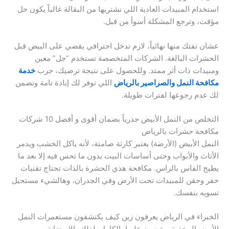
استخدام المبيدات العادية اللي نشتريها من البقالة غالباً يكون حل
مؤقت، وترجع المشكلة أسوأ من قبل.
عشان تفتك منها نهائياً، لازم تدخل احترافي يقضي على البيض قبل
الحشرات البالغة. الشركات المتخصصة تستخدم “جل” معين
ومبيدات ذات أثر ممتد. وللحصول على نتيجة ترضيك، جرب
خدمة
مكافحة النمل والصراصير بالرياض
اللي توفر لك إبادة تامة وتضمن
لك عدم رجوعها لفترات طويلة.
التخلص من النمل الأبيض جذرياً بضمان أقوى و أفضل 10 شركات
مكافحة حشرات بالرياض
النمل الأبيض (الأرضة) يعتبر كارثة صامتة، لأنه ياكل الخشب ويدمر
الأثاث والأبواب وحتى أساسات البيت بدون ما تحس فيه إلا بعد ما
يطيح الفاس بالراس. مكافحة هذي الحشرة بالذات تحتاج تقنيات
حفر وحقن للمبيدات تحت الأرض وفي الجدران، وهالشيء مستحيل
تسويه بنفسك.
الخبراء في الرياض يعرفون زين كيف يكتشفون مستعمرات النمل