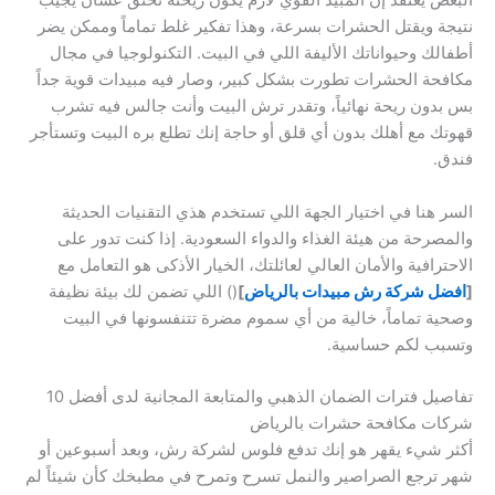
البعض يعتقد إن المبيد القوي لازم يكون ريحته تخنق عشان يجيب
نتيجة ويقتل الحشرات بسرعة، وهذا تفكير غلط تماماً وممكن يضر
أطفالك وحيواناتك الأليفة اللي في البيت. التكنولوجيا في مجال
مكافحة الحشرات تطورت بشكل كبير، وصار فيه مبيدات قوية جداً
بس بدون ريحة نهائياً، وتقدر ترش البيت وأنت جالس فيه تشرب
قهوتك مع أهلك بدون أي قلق أو حاجة إنك تطلع بره البيت وتستأجر
فندق.
السر هنا في اختيار الجهة اللي تستخدم هذي التقنيات الحديثة
والمصرحة من هيئة الغذاء والدواء السعودية. إذا كنت تدور على
الاحترافية والأمان العالي لعائلتك، الخيار الأذكى هو التعامل مع
[
افضل شركة رش مبيدات بالرياض
]
() اللي تضمن لك بيئة نظيفة
وصحية تماماً، خالية من أي سموم مضرة تتنفسونها في البيت
وتسبب لكم حساسية.
تفاصيل فترات الضمان الذهبي والمتابعة المجانية لدى أفضل 10
شركات مكافحة حشرات بالرياض
أكثر شيء يقهر هو إنك تدفع فلوس لشركة رش، وبعد أسبوعين أو
شهر ترجع الصراصير والنمل تسرح وتمرح في مطبخك كأن شيئاً لم