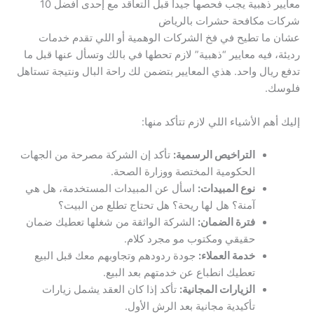
معايير ذهبية يجب فحصها جيداً قبل التعاقد مع إحدى أفضل 10
شركات مكافحة حشرات بالرياض
عشان ما تطيح في فخ الشركات الوهمية أو اللي تقدم خدمات
رديئة، فيه معايير “ذهبية” لازم تحطها في بالك وتسأل عنها قبل ما
تدفع ريال واحد. هذي المعايير بتضمن لك راحة البال ونتيجة تستاهل
فلوسك.
إليك أهم الأشياء اللي لازم تتأكد منها:
التراخيص الرسمية:
تأكد إن الشركة مصرحة من الجهات
الحكومية المختصة ووزارة الصحة.
نوع المبيدات:
اسأل عن المبيدات المستخدمة، هل هي
آمنة؟ هل لها ريحة؟ هل تحتاج تطلع من البيت؟
فترة الضمان:
الشركة الواثقة من شغلها تعطيك ضمان
حقيقي ومكتوب مو مجرد كلام.
خدمة العملاء:
جودة ردودهم وتجاوبهم معك قبل البيع
تعطيك انطباع عن خدمتهم بعد البيع.
الزيارات المجانية:
تأكد إذا كان العقد يشمل زيارات
تأكيدية مجانية بعد الرش الأول.