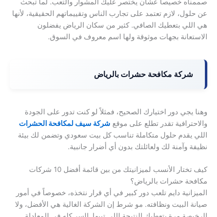
صممناه خصيصاً عشان يختصر عليك المشوار والتعب. لما تبحث
عن حلول، لازم تعتمد على تجارب الناس وتقييماتهم الحقيقية، لأنها
هي اللي بتعطيك الصافي. كثير من سكان الرياض يفضلون
الاستعانة بجهات موثوقة ولها اسم معروف في السوق.
شركة مكافحة حشرات بالرياض
وهنا يجي دور اختيارك الصحيح، فمثلاً لو كنت تدور على الجودة
والاحترافية تقدر تطلع على موقع
شركة سيف لمكافحة الحشرات
اللي يقدم حلول متكاملة تناسب كل بيت سعودي وتضمن لك بيئة
نظيفة وآمنة لك ولعائلتك بدون أي أضرار جانبية.
كيف تختار الأنسب لميزانيتك من بين قائمة أفضل 10 شركات
مكافحة حشرات بالرياض؟
الميزانية دايم تلعب دور كبير في أي قرار نتخذه، خصوصاً في أمور
صيانة البيت ونظافته. مو شرط إن الشركة الغالية هي الأفضل، ولا
الرخيصة مرة بتعطيك النتيجة اللي تبيها. السر كله في المعادلة