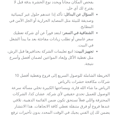
يفحص المكان مجاناً ويحدد نوع الحشرة بدقة قبل لا
يقترح لك أي حل.
السؤال عن البدائل:
تأكد إذا عندهم حلول غير كيميائية
وصديقة للبيئة مثل المصايد الحرارية أو الجل الآمن في
المطابخ.
الشفافية في السعر:
ابتعد فوراً عن أي شركة تعطيك
سعر غامض أو تطلب زيادات مفاجئة بعد ما يبدأ الشغل
في البيت.
تجهيز البيت:
اتبع تعليمات الشركة بحذافيرها قبل الرش،
مثل تغطية الأكل وإبعاد المواعين لضمان أفضل وأسرع
نتيجة.
الخريطة الشاملة للوصول السريع إلى فروع وتغطية أفضل 10
شركات مكافحة حشرات بالرياض
الرياض ما شاء الله قارة، ومساحتها الكبيرة تخلي مسألة سرعة
الوصول للعميل تحدي حقيقي لأي شركة. عشان كذا، الشركات
المحترفة واللي فعلاً تستحق تكون ضمن القائمة الذهبية، تلاقي
عندها فروع أو فرق متنقلة تغطي كافة الاتجاهات. هذا الانتشار
يضمن لك إن الفني يجيك في الوقت المحدد بدون تأخيرات ترفع