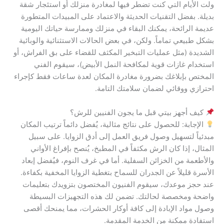
ولت الأيام التي كنت تضطر فيها لمغادرة منزلك أو استئجار شقة
بديلة. بفضل التقنيات الحديثة والاعتماد على المبيدات المتطورة
عديمة الرائحة، يمكنك البقاء في منزلك وممارسة حياتك اليومية
بشكل طبيعي تماماً. ولكن، في بعض الحالات الاستثنائية والوبائية
الشديدة (مثل عمليات التبخير المكثف للقضاء على بق الفراش، أو
استخدام غازات قوية لمكافحة النمل الأبيض)، سيقوم الفني
المختص بإبلاغك بضرورة مغادرة المكان لعدة ساعات فقط كإجراء
احترازي ووقائي لضمان سلامتك التامة.
كيف أجهز بيتي قبل ما يجون الفنيين للرش؟
الإجابة: للحصول على نتائج مثالية، يُفضل دائماً ترتيب المكان
مبدئياً لتسهيل وصول فريق العمل إلى أدق الزوايا. على سبيل
المثال، إذا كان الرش مكثفاً في المطبخ، يُنصح بإفراغ الأواني
والأطعمة من الخزائن السفلية. أما في غرف النوم، فيُفضل إبعاد
الأسرة قليلاً عن الجدران للسماح بتغطية الزوايا المخفية بكفاءة.
عند حجز موعدك، سيقوم الفنيون المختصون بتزويدك بتعليمات
واضحة ومخصصة لحالتك. تضمن لك هذه التجهيزات البسيطة
وصول مواد الإبادة إلى كافة أوكار الحشرات، مما يمنحك أقصى
استفادة ممكنة من الخدمة المقدمة.