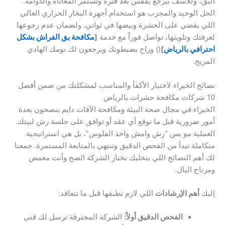
البق، وللأسف بيرجع يفقس بعد فترة وتستمر المعاناة والدوامة.
الحل الوحيد والمجرب هو استخدام أجهزة البخار الحراري العالي
اللي يقضي على الحشرة وبيضها في ثواني. ولضمان عدم رجوعها
لغرفتك وتلويثها، تواصل فوراً مع خدمة
[
مكافحة بق الفراش بشكل
احترافي بالرياض
]
() وراح يضبطونك ويرجعون لك نومك الهادي
المريح.
نصائح الخبراء لاختيار الأكفأ والمناسب لمشكلتك من ضمن أفضل
10 شركات مكافحة حشرات بالرياض
الخبراء في مجال صحة البيئة ومكافحة الآفات دايم ينصحون بعدة
أمور ضرورية قبل ما توقع أي عقد أو توافق على جلسة رش لبيتك.
العملية مو بس “رش وامش واخذ الفلوس”، بل هي استراتيجية
متكاملة تبدأ من الفحص الدقيق وتنتهي بالمتابعة المستمرة. جمعنا
لك أهم النصائح اللي بتخليك تختار الشركة الصح وأنت مغمض
ومرتاح البال.
إليك
أهم الإرشادات
اللي لازم تطبقها قبل ما تتعاقد:
الفحص الدقيق أولاً:
الشركة المحترفة ترسل لك فني