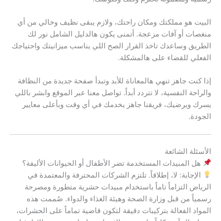
البيت هو مملكتك ومكان راحتك، ولازم يبقى نظيف وخالي من أي
منغصات أو آفات مزعجة. أتمنى يكون هالدليل الشامل نور لك
الطريق وساعدك تاخذ القرار الصح اللي يناسب ميزانيتك واحتياجك
الفعلي للقضاء على هالمشكلة.
إذا كنت جاهز تنهي هالمعاناة للأبد وتبدأ صفحة جديدة من النظافة
والراحة النفسية، لا تتردد أبداً. تواصل معنا عبر الموقع وابشر باللي
يسرك ويرضيك، فريقنا جاهز يخدمك في أي وقت وبأعلى معايير
الجودة.
الأسئلة الشائعة
هل المبيدات المستخدمة تضر الأطفال أو الحيوانات الأليفة؟
الإجابة: لا، إطلاقاً. تلتزم الشركات المحترفة والمعتمدة في
الرياض التزاماً تاماً باستخدام مبيدات حشرية متطورة ومصرحة
رسمياً من قبل وزارة الصحة وهيئة الغذاء والدواء. صُممت هذه
المواد الفعالة بتركيبات دقيقة لتكون قاضية تماماً على الحشرات،