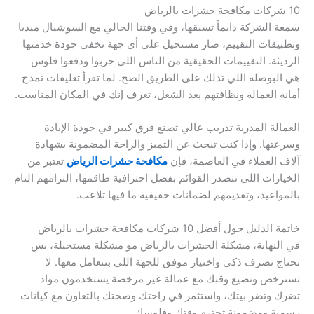
10 شركات مكافحة حشرات بالرياض
سمعة الشركة دايماً تسبقها، وفي وقتنا الحالي مع السوشيال ميديا
وتطبيقات التقييم، صار مستحيل على أي جهة تخفي جودة خدمتها
الرديئة. التقييمات الحقيقية من الناس اللي جربوا ودفعوا فلوس
هي البوصلة اللي تدلك على الطريق الصح. لما تقرأ تعليقات تمدح
أمانة العمالة ونظافتهم بعد الشغل، تعرف إنك في المكان المناسب.
العمالة المدربة تدريب عالي تصنع فرق كبير في جودة الإبادة
وسرعتها. وإذا كنت تبحث عن التميز والراحة المضمونة بشهادة
آلاف العملاء في العاصمة، فإن
مكافحة حشرات الرياض
تعتبر من
الخيارات اللي تتصدر القوائم بفضل احترافية طاقمها، التزامهم التام
بالمواعيد، وتقديمهم لضمانات حقيقية ما فيها تلاعب.
خاتمة الدليل حول أفضل 10 شركات مكافحة حشرات بالرياض
في النهاية، مشكلة الحشرات بالرياض مو مشكلة مستحيلة، بس
تحتاج تصرف ذكي واختيار موفق للجهة اللي بتتعامل معها. لا
تسترخص وتضيع وقتك مع عمالة غير مرخصة يستخدمون مواد
تضرك وتضر بيتك، واستثمر في راحتك وصحتك بالتعاون مع كيانات
رسمية ومضمونة تحترم وقتك وفلوسك.