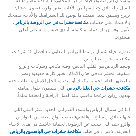
ولسكان الروضة والأحياء الراقية المجاورة لها، الاهتمام بنظافة
الفلل والحدائق وتخليصها من الآفات يعتبر أولوية قصوى. عشان
ترتاح وتضمن شغل نظيف ما يوصخ لك السيراميك والأثاث، ننصحك
بالاعتماد على خدمات
مكافحة حشرات في حي الروضة بالرياض
،
لأنهم يوفرون لك حماية متكاملة بأيادي فنية مدربة على أعلى
مستوى.
تغطية أحياء شمال ووسط الرياض بالتعاون مع أفضل 10 شركات
مكافحة حشرات بالرياض
وسط الرياض هو القلب النابض، وفيه مكاتب وشركات وأبراج
سكنية. الحشرات في هذي الأماكن تعتبر كارثة حقيقية وتضر
بالمظهر العام. لحماية مكتبك أو شقتك، الحل الأمثل هو طلب خدمة
مكافحة حشرات حي العليا بالرياض
اللي يقدمون حلول صامتة
وبدون روائح مزعجة تناسب بيئة العمل الراقية والمغلقة تماماً.
أما في شمال الرياض والتمدد العمراني الجديد، تكثر الفلل اللي
فيها حدائق ومسابح، وهالشيء يجذب أنواع معينة من القوارض
والزواحف اللي تبحث عن الرطوبة. لحماية عائلتك في هذي الأحياء
الحديثة، لا تتردد في طلب
مكافحة حشرات حي الياسمين بالرياض
،