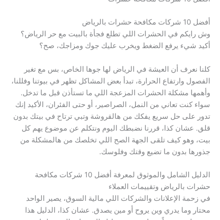
أفضل 10 شركات مكافحة حشرات بالرياض
وش رايكم في الحشرات اللي تطلع فجأة بالبيت مع حر الرياض؟
أكيد شيء يرفع الضغط ويخرب عليك جوك ومزاجك، صح؟
كلنا نعرف أن العيشة في الرياض لها جوها الخاص، بس مع تغير
الفصول وارتفاع الحرارة، تبدأ بعض المشاكل تظهر في بيوتنا وفللنا،
وأهمها مشكلة الحشرات المزعجة اللي ما تستأذن قبل ما تدخل.
سواء كنت تعاني من النمل، الصراصير، أو حتى الفئران، الأكيد إنك
تدور على حل سريع يفكك من هالقروشة وتبي ترتاح في بيتك بدون
قلق. عشان كذا، قررنا نضبطك اليوم ونتكلم عن موضوع يهم كل
بيت، وهو كيف تلقى الجهة الصح اللي تخلصك من هالمشكلة من
جذورها بدون ما تضيع وقتك وفلوسك.
الدليل الشامل والموثوق لمعرفة أفضل 10 شركات مكافحة
حشرات بالرياض وتقييمات العملاء
في زحمة الإعلانات والشركات اللي مالية السوق، يصير الواحد
محتار وما يدري وين يروح أو مين يصدق. عشان كذا، الدليل هذا