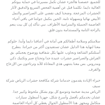
للجميع. خصصنا هالجزء عشان نكمل مسيرتنا في حماية بيوتكم
الغالية دايما. تكلمنا قبل عن أهمية الفحص السريع والدقيق لآثار
الحشرات المزعجة. وضحنا كيف نقضي على الصراصير والنمل
الأبيض نهائيا وبسهولة تامة. الحين بنكمل جولتنا في باقي أحياء
العاصمة الجميلة والمترامية الأطراف. نبي نتأكد إن كل بيت ينعم
بالراحة التامة والمستدامة بدون قلق.
سلامتكم وسلامة أطفالكم هي أمانة في أعناقنا دايما وأبدا. خلوكم
معنا لنهاية هذا الدليل عشان تستفيدون أكثر من خبراتنا. بنطرح
أسئلتكم الشائعة ونجاوب عليها بكل شفافية ووضوح يعجبكم. بق
الفراش والصراصير حشرات عنيدة جدا وتحتاج صبر وتكتيك ذكي
ومدروس. بس معنا بتنتهي هذي المعاناة للأبد وترتاحون من الإزعاج
والقرف.
خبراء الإبادة يقدمون خدماتنا شركة مكافحة حشرات الرياض شركة
سيف
الرياض مدينة ضخمة وتتوسع كل يوم بشكل ملحوظ وكبير جدا.
عشان نخدمكم بأفضل وأسرع شكل، جهزنا أسطول سيارات
متكامل ومجهز. هذا الأسطول الجوال يغطي كل أحياء العاصمة