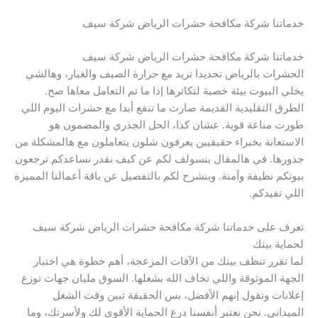
خدماتنا شركة مكافحة حشرات الرياض شركة سيف
خدماتنا شركة مكافحة حشرات الرياض شركة سيف
الحشرات بالرياض تحديدا تزيد مع حرارة الصيف والغبار، وهالشي
يخلي البيوت بيئة خصبة لتكاثرها إذا ما تم التعامل معاها صح.
الطرق التقليدية القديمة صارت ما تنفع أبدا مع حشرات اليوم اللي
طورت مناعة قوية. عشان كذا، الحل الجذري والمضمون هو
الاستعانة بخبراء حقيقيين يعرفون شلون يتعاملون مع هالمشكلة من
جذورها. في هالمقال بنسولف لكم عن كيف نقدر نساعدكم ترجعون
بيوتكم نظيفة وآمنة. وبنشرح لكم بالتفصيل عن باقة أعمالنا المميزة
اللي تفيدكم.
تعرف على خدماتنا شركة مكافحة حشرات الرياض شركة سيف
لحماية بيتك
لما تقرر تنظف بيتك من الآفات المزعجة، أهم خطوة هي اختيار
الجهة الموثوقة واللي تخاف الله بشغلها. السوق مليان جهات توزع
إعلانات وتقول إنهم الأفضل، بس الحقيقة تبين وقت الشغل
الميداني. نحن نعتبر أنفسنا درع الحماية الأقوى لك ولأسرتك، وما