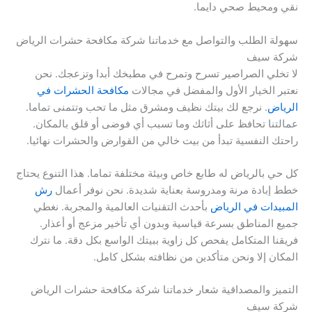
نقي ومحيط صحي دايما.
سهولة الطلب والتواصل مع خدماتنا شركة مكافحة حشرات الرياض
شركة سيف
لا تخلي الصراصير تسرح وتمرح في مطبخك أبدا وتزعجك. نحن
نعتبر الخيار الأول والمفضل في مجالات
مكافحة الحشرات في
الرياض
. نرجع لك بيتك نظيف ومشرق مثل ما تحب وتتمنى تماما.
عمالتنا تحافظ على أثاثك وما تسبب أي فوضى أو قلق بالمكان.
راحتك النفسية تبدأ من بيت خالي من القوارض والحشرات نهائيا.
كل حي بالرياض له طابع خاص وبيئة مختلفة تماما. هذا التنوع يحتاج
خطط إبادة مرنة ومدروسة بعناية شديدة. نحن نوفر أعمال
رش
المبيدات في الرياض
بأحدث التقنيات العالمية والمجربة. نغطي
جميع المناطق بسرعة قياسية وبدون أي تأخير مزعج أو أعذار.
فريقنا المتكامل يفحص كل زاوية ببيتك الواسع بكل دقة. ما نترك
المكان إلا ونحن متأكدين من نظافته بشكل كامل.
التميز والمصداقية شعار خدماتنا شركة مكافحة حشرات الرياض
شركة سيف