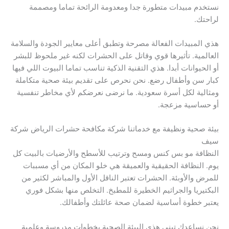
نستخدم مبيدات متطورة جدا ومعدومة الرائحة تماما ومصممة
لراحتك.
هذي المبيدات الفعالة مصرحة وتطبق أعلى معايير الجودة والسلامة
العالمية. تأثيرها قوي وقاتل على الحشرات لكنه غير ملحوظ للبشر
أو الحيوانات أبدا. هذي التقنية الذكية تناسب تماما البيوت اللي فيها
كبار سن وأطفال رضع. نحن نحرص على تقديم بيئة صحية متكاملة
ومثالية لكل أسرة سعودية. ما نرضى نعرضكم لأي مخاطر تنفسية
أو حساسية مزعجة.
بيئة صحية ونظيفة مع خدماتنا شركة مكافحة حشرات الرياض شركة
سيف
النظافة مو بس كنس ومسح وترتيب للأسطح والأرضيات بالبيت كل
يوم. النظافة الحقيقية والعميقة هي خلو المكان من أي مسببات
للمرض والأوبئة. الحشرات تعتبر الناقل الأول والمباشر لكثير من
البكتيريا والجراثيم الخطيرة للمطبخ. التخلص منها بشكل فوري
يعتبر خطوة أساسية لضمان صحة عائلتك وأطفالك.
نحن نساعدك تبني هذي البيئة الصحية بخطوات مدروسة وعلمية