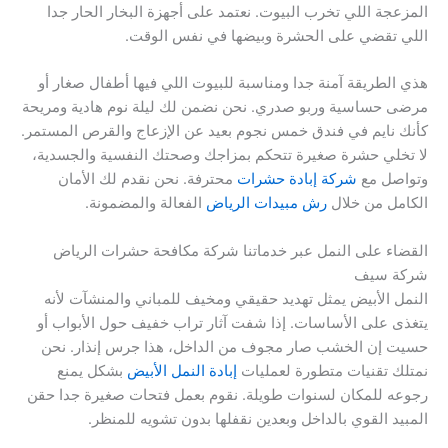
المزعجة اللي تخرب البيوت. نعتمد على أجهزة البخار الحار جدا
اللي تقضي على الحشرة وبيضها في نفس الوقت.
هذي الطريقة آمنة جدا ومناسبة للبيوت اللي فيها أطفال صغار أو
مرضى حساسية وربو صدري. نحن نضمن لك ليلة نوم هادية ومريحة
كأنك نايم في فندق خمس نجوم بعيد عن الإزعاج والقرص المستمر.
لا تخلي حشرة صغيرة تتحكم بمزاجك وصحتك النفسية والجسدية،
وتواصل مع
شركة إبادة حشرات
محترفة. نحن نقدم لك الأمان
الكامل من خلال
رش مبيدات الرياض
الفعالة والمضمونة.
القضاء على النمل عبر خدماتنا شركة مكافحة حشرات الرياض
شركة سيف
النمل الأبيض يمثل تهديد حقيقي ومخيف للمباني والمنشآت لأنه
يتغذى على الأساسات. إذا شفت آثار تراب خفيف حول الأبواب أو
حسيت إن الخشب صار مجوف من الداخل، هذا جرس إنذار. نحن
نمتلك تقنيات متطورة لعمليات
إبادة النمل الأبيض
بشكل يمنع
رجوعه للمكان لسنوات طويلة. نقوم بعمل فتحات صغيرة جدا حقن
المبيد القوي بالداخل وبعدين نقفلها بدون تشويه للمنظر.