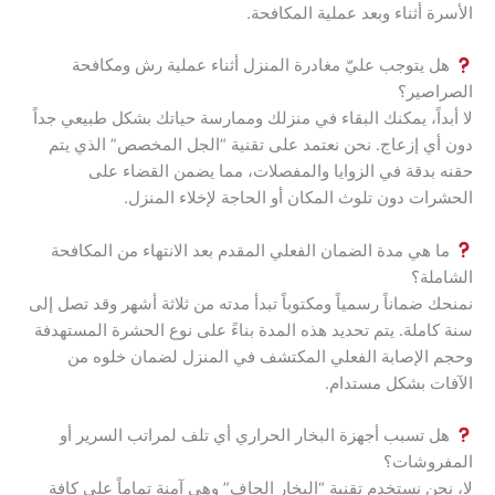
الأسرة أثناء وبعد عملية المكافحة.
هل يتوجب عليّ مغادرة المنزل أثناء عملية رش ومكافحة
الصراصير؟
لا أبداً، يمكنك البقاء في منزلك وممارسة حياتك بشكل طبيعي جداً
دون أي إزعاج. نحن نعتمد على تقنية “الجل المخصص” الذي يتم
حقنه بدقة في الزوايا والمفصلات، مما يضمن القضاء على
الحشرات دون تلوث المكان أو الحاجة لإخلاء المنزل.
ما هي مدة الضمان الفعلي المقدم بعد الانتهاء من المكافحة
الشاملة؟
نمنحك ضماناً رسمياً ومكتوباً تبدأ مدته من ثلاثة أشهر وقد تصل إلى
سنة كاملة. يتم تحديد هذه المدة بناءً على نوع الحشرة المستهدفة
وحجم الإصابة الفعلي المكتشف في المنزل لضمان خلوه من
الآفات بشكل مستدام.
هل تسبب أجهزة البخار الحراري أي تلف لمراتب السرير أو
المفروشات؟
لا، نحن نستخدم تقنية “البخار الجاف” وهي آمنة تماماً على كافة