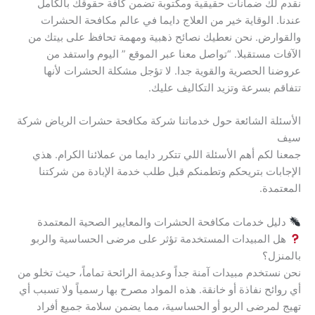
نقدم لك ضمانات حقيقية ومكتوبة تضمن كافة حقوقك بالكامل
عندنا. الوقاية خير من العلاج دايما في عالم مكافحة الحشرات
والقوارض. نحن نعطيك نصائح ذهبية ومهمة تحافظ على بيتك من
الآفات مستقبلا. “تواصل معنا عبر الموقع ” اليوم واستفد من
عروضنا الحصرية والقوية جدا. لا تؤجل مشكلة الحشرات لأنها
تتفاقم بسرعة وتزيد التكاليف عليك.
الأسئلة الشائعة حول خدماتنا شركة مكافحة حشرات الرياض شركة
سيف
جمعنا لكم أهم الأسئلة اللي تتكرر دايما من عملائنا الكرام. هذي
الإجابات بتريحكم وتطمنكم قبل طلب خدمة الإبادة من شركتنا
المعتمدة.
دليل خدمات مكافحة الحشرات والمعايير الصحية المعتمدة
هل المبيدات المستخدمة تؤثر على مرضى الحساسية والربو
بالمنزل؟
نحن نستخدم مبيدات آمنة جداً وعديمة الرائحة تماماً، حيث تخلو من
أي روائح نفاذة أو خانقة. هذه المواد مصرح بها رسمياً ولا تسبب أي
تهيج لمرضى الربو أو الحساسية، مما يضمن سلامة جميع أفراد