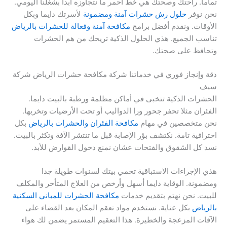
تماما. راحتك وصحتك هي خط أحمر ما نتجاوزه أبدا بشغلنا اليومي.
نحن نوفر
حلول رش حشرات آمنة ومضمونة
لأسرتك دايما وبكل
الأوقات. ونقدم أفضل برامج
مكافحة آمنة وفعالة للحشرات بالرياض
تناسب الجميع. هذي الحلول الذكية تريحك من هم الحشرات
وتحافظ على صحتك.
دقة وإنجاز فوري في خدماتنا شركة مكافحة حشرات الرياض شركة
سيف
الحشرات الذكية تتخبى في أماكن مظلمة ورطبة بالبيت دايما.
الفئران مثلا تحفر جحور ورا الدواليب أو تحت الأرضيات وتخربها.
نحن متخصصين في مهام
مكافحة الفئران والحشرات بالرياض
بكل
احترافية تامة. نكتشف بؤر الإصابة قبل ما تنتشر الآفة وتكثر بالبيت.
نسد كل الشقوق والفتحات عشان نمنع دخول القوارض للأبد.
هذي الإجراءات الاستباقية تحمي بيتك لسنوات طويلة جدا
ومضمونة. الوقاية دايما أسهل وأرخص من العلاج المتأخر والمكلف
للبيت. نحن نهتم بتقديم خدمات
مكافحة الحشرات للمباني السكنية
بالرياض
بكل عناية. نستخدم مواد تعقم المكان بعد القضاء على
الآفات المزعجة والخطيرة. هذا التعقيم المستمر يضمن لك هواء