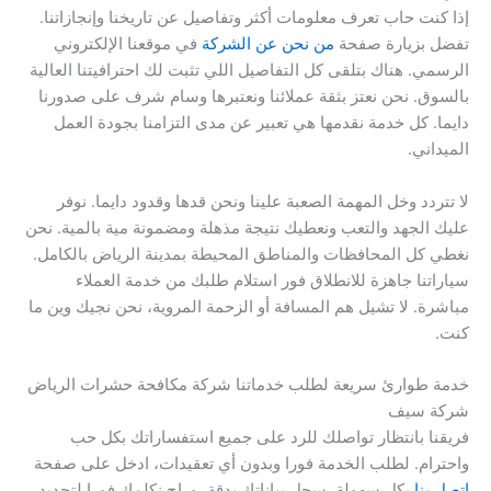
إذا كنت حاب تعرف معلومات أكثر وتفاصيل عن تاريخنا وإنجازاتنا.
تفضل بزيارة صفحة
من نحن عن الشركة
في موقعنا الإلكتروني
الرسمي. هناك بتلقى كل التفاصيل اللي تثبت لك احترافيتنا العالية
بالسوق. نحن نعتز بثقة عملائنا ونعتبرها وسام شرف على صدورنا
دايما. كل خدمة نقدمها هي تعبير عن مدى التزامنا بجودة العمل
الميداني.
لا تتردد وخل المهمة الصعبة علينا ونحن قدها وقدود دايما. نوفر
عليك الجهد والتعب ونعطيك نتيجة مذهلة ومضمونة مية بالمية. نحن
نغطي كل المحافظات والمناطق المحيطة بمدينة الرياض بالكامل.
سياراتنا جاهزة للانطلاق فور استلام طلبك من خدمة العملاء
مباشرة. لا تشيل هم المسافة أو الزحمة المروية، نحن نجيك وين ما
كنت.
خدمة طوارئ سريعة لطلب خدماتنا شركة مكافحة حشرات الرياض
شركة سيف
فريقنا بانتظار تواصلك للرد على جميع استفساراتك بكل حب
واحترام. لطلب الخدمة فورا وبدون أي تعقيدات، ادخل على صفحة
اتصل بنا
بكل سهولة. سجل بياناتك بدقة، وراح نكلمك فورا لتحديد