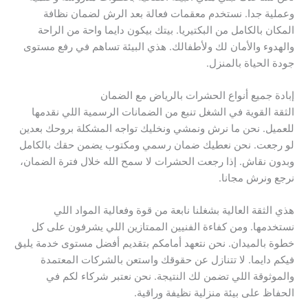
وعملية جدا. نستخدم معقمات فعالة بعد الرش لضمان نظافة
المكان بالكامل من البكتيريا. بيتك بيكون دايما واحة من الراحة
والهدوء والأمان لك ولأطفالك. هذي البيئة تساهم في رفع مستوى
جودة الحياة بالمنزل.
إبادة جميع أنواع الحشرات بالرياض مع الضمان
الثقة القوية في الشغل تنبع من الضمانات الرسمية اللي نقدمها
للعميل. نحن ما نرش ونمشي ونخليك تواجه المشكلة بروحك بعدين
لو رجعت. نحن نعطيك ضمان رسمي ومكتوب يضمن حقك بالكامل
وبدون نقاش. إذا رجعت الحشرات لا سمح الله خلال فترة الضمان،
نرجع ونرش مجانا.
هذي الثقة العالية بشغلنا نابعة من قوة وفعالية المواد اللي
نستخدمها. ومن كفاءة الفنيين الممتازين اللي يشرفون على كل
خطوة بالميدان. نحن نتعهد أمامكم بتقديم أفضل مستوى خدمة يليق
فيكم دايما. لا تتنازل عن حقوقك واستعن بالشركات المعتمدة
والموثوقة اللي تضمن لك النتيجة. نحن نعتبر شركاء لكم في
الحفاظ على بيئة منزلية نظيفة وراقية.