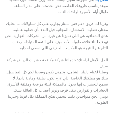
موعد يناسب ظروفك الخاصة. نحن بخدمتك على مدار الساعة
طوال أيام الأسبوع لراحتك التامة.
وفرنا لك فريق دعم فني ممتاز يجاوب على كل تساؤلاتك. ما نخليك
محتار، نعطيك الاستشارة المجانية قبل البدء بأي خطوة عملية.
هذي الشفافية هي اللي تميزنا عن غيرنا من الشركات التجارية. نحن
نهدف لبناء علاقة طويلة الأمد مبنية على الثقة المتبادلة. رضاك
التام عن النتيجة هو المكسب الحقيقي اللي نسعى له دايما.
الحل الأمثل لراحتك: خدماتنا شركة مكافحة حشرات الرياض شركة
سيف
وصلنا لختام دليلنا الشامل، ونتمنى نكون وضحنا لكم كل التفاصيل.
بيتك هو مملكتك الخاصة اللي لازم تكون نظيفة وهادية دايما. لا
تسمح للحشرات إنها تحول هالمملكة لبيئة مزعجة ومقلقة للأسرة.
الحشرات والقوارض تنقل قرف وتوتر أعصاب كل العائلة بشكل
يومي. نحن متواجدين دايما لنحمي هذي المملكة بكل قوتنا وخبرتنا
الطويلة.