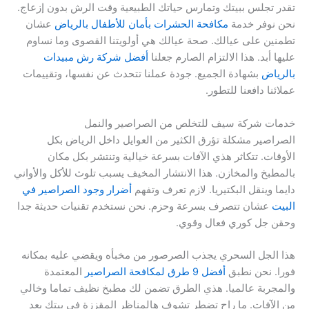
تقدر تجلس ببيتك وتمارس حياتك الطبيعية وقت الرش بدون إزعاج.
نحن نوفر خدمة
مكافحة الحشرات بأمان للأطفال بالرياض
عشان
تطمنين على عيالك. صحة عيالك هي أولويتنا القصوى وما نساوم
عليها أبد. هذا الالتزام الصارم جعلنا
أفضل شركة رش مبيدات
بالرياض
بشهادة الجميع. جودة عملنا تتحدث عن نفسها، وتقييمات
عملائنا دافعنا للتطور.
خدمات شركة سيف للتخلص من الصراصير والنمل
الصراصير مشكلة تؤرق الكثير من العوايل داخل الرياض بكل
الأوقات. تتكاثر هذي الآفات بسرعة خيالية وتنتشر بكل مكان
بالمطبخ والمخازن. هذا الانتشار المخيف يسبب تلوث للأكل والأواني
دايما وينقل البكتيريا. لازم تعرف وتفهم
أضرار وجود الصراصير في
البيت
عشان تتصرف بسرعة وحزم. نحن نستخدم تقنيات حديثة جدا
وحقن جل كوري فعال وقوي.
هذا الجل السحري يجذب الصرصور من مخبأه ويقضي عليه بمكانه
فورا. نحن نطبق
أفضل 9 طرق لمكافحة الصراصير
المعتمدة
والمجربة عالميا. هذي الطرق تضمن لك مطبخ نظيف تماما وخالي
من الآفات. ما راح تضطر تشوف هالمناظر المقززة في بيتك بعد