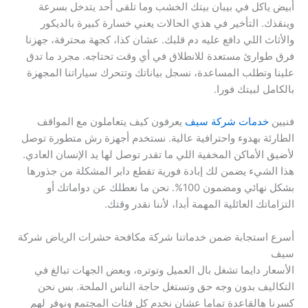
أبيض ياكل في بيبان بيتك الخشب وما تلقى أحد يتدخل بسرعة
وينقذك. التأخير في هذي الحالات يعني خسارة كبيرة بالديكور
والأثاث اللي دافع عليه دم قلبك. عشان كذا، كجهة محترفة، جهزنا
فرق طوارئ مستعدة للانطلاق في أي وقت تحتاجه. مجرد ما تدق
علينا وتطلب المساعدة، نسجل بياناتك وتتحرك سياراتنا المجهزة
بالكامل لبيتك فورا.
فنيين
خدمات شركة سيف
يعرفون كيف يتعاملون مع المواقف
الطارئة بهدوء واحترافية عالية. نستخدم أجهزة رش متطورة توصل
لأضيق الأماكن المخفية اللي ما تقدر توصل لها يد الإنسان العادي.
هذا الشيء يضمن لك إبادة فورية تقطع دابر المشكلة من جذورها
بشكل نهائي ومضمون 100%. نحن ما نعطلك عن دواماتك أو
التزاماتك العائلية المهمة أبدا، لأننا نقدر وقتك.
أسرع استجابة ضمن خدماتنا شركة مكافحة حشرات الرياض شركة
سيف
الأسعار دايما تشغل بال العميل وتوتره، وبعض الجهات تبالغ في
التكاليف بدون وجه حق وتستغل حاجة الناس الملحة. بس نحن
كسرنا هالقاعدة تماما عشان نخدم كل فئات المجتمع ونوفر لهم