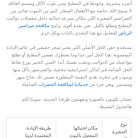
أسرة محترمة. وجودها في المطبخ يعني تلوث الأكل وتسمم العائلة
لا سمح الله، خاصة مع الأطفال الصغار. كثير من البيوت تعاني من
الصراصير الصغيرة اللي تتكاثر بسرعة خيالية داخل مفصلات دواليب
المطبخ وتطلع بالليل. نحن نقدم أقوى برامج
مكافحة صراصير
الرياض
للتعامل مع هذا التحدي بالذات وبكل حزم.
نستخدم حقن الجل الأصلي اللي يعتبر سحر حقيقي في عالم الإبادة
المضمونة. هذا الجل آمن جدا وما يضطرك تفضي المطبخ أو تطلع
مواعينك من الدواليب وتتعب نفسك أبدا. الفني الخبير يوزع نقاط
الجل السامة في أماكن استراتيجية مخفية، والصرصور ياكل منها
ويموت في جحره. هذي التقنية المتطورة تضمن لك نجاح مبهر
ومستمر، وهي جزء من
خدماتنا لمكافحة الحشرات
الشاملة.
عشان تكونون بالصورة وتفهمون طرقنا الحديثة، سوينا لكم
هالجدول البسيط:
نوع
مكان اختبائها
طريقة الإبادة
الحشرة
المفضل بالبيت
المعتمدة لدينا