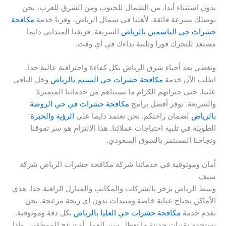
بدون استثناء أبدا. من الشمال للجنوب ومن الشرق للغرب، نحن
نوصلك بسرعة فائقة. لأهلنا في شمال الرياض، وفرنا خدمة
مكافحة
حشرات حي الياسمين بالرياض
السريعة. فريقنا الميداني دايما
مستعد للتحرك فورا وتلبية نداءك في أي وقت.
ونغطي بعد أحياء شرق الرياض بكل كفاءة واحترافية عالية جدا.
اطلب الآن خدمة
مكافحة حشرات حي النسيم بالرياض
وخل الباقي
علينا. حتى جيرانهم الكرام ما نسيناهم من خدماتنا المتميزة
والسريعة. نوفر أفضل برامج
مكافحة حشرات في حي الروضة
بالرياض
لضمان راحتكم. نحن نعتمد دايما على
الرؤية والخبرة
الطويلة في تلبية احتياجات عملائنا. هذا الالتزام هو سر تفوقنا
ونجاحنا المستمر بالسوق السعودي.
أمان وموثوقية في خدماتنا شركة مكافحة حشرات الرياض شركة
سيف
وسط الرياض يزخر بالشركات والمكاتب والمنازل الراقية جدا. هذي
الأماكن تحتاج عناية خاصة ومبيدات بدون أي ريحة مزعجة. نحن
نقدم خدمة
مكافحة حشرات حي العليا بالرياض
بكل دقة وموثوقية.
نستخدم تقنيات حديثة ما تعطل سير العمل أو تزعج الموظفين. وإذا