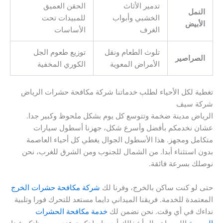
تدمير الأثاث
الحقن العميق
النمل
الخشبي وأبواب
للمبيدات تحت
الأبيض
الغرف
الأساسات
تلوث الطعام ونقل
توزيع طعوم الجل
الصراصير
الأمراض المعوية
الكوري المخفية
تغطية لكل الأحياء لطلب خدماتنا شركة مكافحة حشرات الرياض
شركة سيف
الرياض مدينة ضخمة وتتوسع كل يوم بشكل ملحوظ وكبير جدا.
عشان نخدمكم بأفضل وأسرع شكل، جهزنا أسطول سيارات
متكامل ومجهز. هذا الأسطول الجوال يغطي كل أحياء العاصمة
بدون استثناء أبدا. من الشمال للجنوب ومن الشرق للغرب، نحن
نوصلك بسرعة فائقة.
حتى لو كنت ساكن بالخرج، وفرنا لك
شركة مكافحة حشرات الخرج
المعتمدة للخدمة. فريقنا الميداني دايما مستعد للتحرك فورا وتلبية
نداءك في أي وقت. نحن نضمن لك
خدمة مكافحة الحشرات