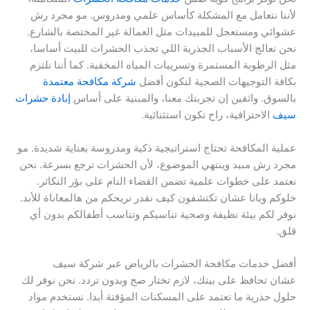
لأننا نتعامل مع المشكلة كأساس علمي ومدروس. مو مجرد رش
عشوائي ومستعجل للمبيدات مثل العمالة غير المختصة بالشارع.
نحن نعالج الأسباب الجذرية اللي تجذب الحشرات للبيت أساسا،
مثل الرطوبة المستمرة وتسريبات المياه المخفية. كما أننا نلتزم
بكافة التوجيهات الصحية لنكون أفضل
شركة مكافحة معتمدة
بالسوق. واثقين إن تجربتك معنا، والمبنية على أساس
إبادة حشرات
سيف
الاحترافية، راح تكون استثنائية.
عملية المكافحة تحتاج استراتيجية ذكية ومدروسة بعناية شديدة. مو
مجرد رش مبيد وينتهي الموضوع، لأن الحشرات ترجع بسرعة. نحن
نعتمد على خطوات علمية تضمن القضاء التام على بؤر التكاثر.
خلوكم ويانا عشان تكتشفون كيف نقدر نريحكم من هالمعاناة للأبد.
نوفر لكم بيئة نظيفة وصحية تناسبكم وتناسب أطفالكم بدون أي
قلق.
أفضل خدمات مكافحة الحشرات بالرياض عبر شركة سيف
عشان تحافظ على بيتك، لازم تختار صح وبدون تردد. نحن نوفر لك
حلول جذرية ما تعتمد على المسكنات المؤقتة أبدا. نستخدم مواد