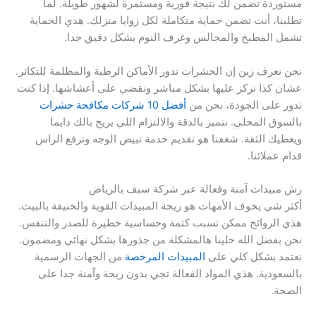
مستوردة تضمن لك نتيجة فورية ومستمرة لشهور طويلة. لما
تطلبنا، أنت تضمن حماية متكاملة لكل زوايا منزلك. هذي الحماية
تشمل المطبخ والمجالس وغرف النوم بشكل دقيق جدا.
نحن نعرف زين إن الحشرات تدور الأماكن الرطبة والمظلمة للتكاثر.
عشان كذا نركز عليها بشكل مباشر ونقضي على أعشاشها. إذا كنت
تدور على الجودة، نحن من
أفضل 10 شركات مكافحة حشرات
بالسوق المحلي. نتميز بالدقة والالتزام اللي يريح بالك دايما
ويعطيك الثقة. شغفنا هو تقديم خدمة تبيض الوجه وترفع الراس
قدام عملائنا.
رش مبيدات آمنة وفعالة عبر شركة سيف بالرياض
أكثر شي يخوف الأمهات هو ريحة المبيدات القوية والخنيقة بالبيت.
هذي الروائح ممكن تسبب كتمة وحساسية خطيرة للصدر والتنفس.
نحن بفضل الله حلينا هالمشكلة من جذورها بشكل نهائي ومضمون.
نعتمد بشكل كلي على
المبيدات المرخصة
من الجهات الرسمية
بالسعودية. هذي المواد الفعالة تجي بدون ريحة وآمنة جدا على
الصحة.