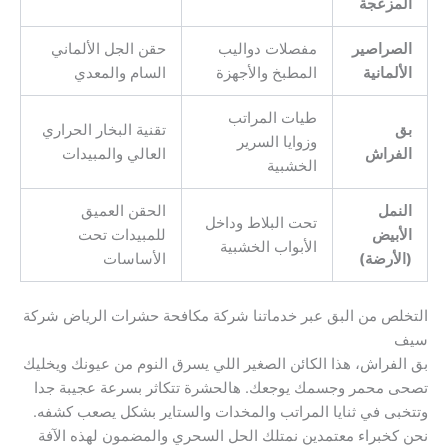
المزعجة
الصراصير
مفصلات دواليب
حقن الجل الألماني
الألمانية
المطبخ والأجهزة
السام والمعدي
طيات المراتب
بق
تقنية البخار الحراري
وزوايا السرير
الفراش
العالي والمبيدات
الخشبية
النمل
الحقن العميق
تحت البلاط وداخل
الأبيض
للمبيدات تحت
الأبواب الخشبية
(الأرضة)
الأساسات
التخلص من البق عبر خدماتنا شركة مكافحة حشرات الرياض شركة
سيف
بق الفراش، هذا الكائن الصغير اللي يسرق النوم من عيونك ويخليك
تصحى محمر وجسمك يوجعك. هالحشرة تتكاثر بسرعة عجيبة جدا
وتتخبى في ثنايا المراتب والمخدات والستاير بشكل يصعب كشفه.
نحن كخبراء معتمدين نمتلك الحل السحري والمضمون لهذه الآفة