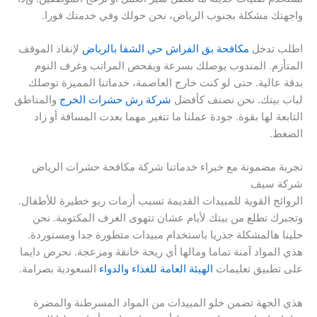
واجهتك مشكلة بجنوب الرياض، نحن حولك وفي خدمتك فورا.
اطلب تدخل
مكافحة بق الفراش حي الشفا بالرياض
لإنقاذ الموقف
المتأزم. المندوب يوصلك بسرعة ويفحص المراتب وغرف النوم
بدقة عالية. حتى لو كنت خارج العاصمة، خدماتنا المميزة توصلك
لباب بيتك. نحن نصنف كأفضل
شركة رش حشرات الخرج
والمناطق
التابعة لها بقوة. جودة عملنا ما تتغير مهما بعدت المسافة أو زاد
الضغط.
تجربة مضمونة مع خبراء خدماتنا شركة مكافحة حشرات الرياض
شركة سيف
الروائح القوية للمبيدات القديمة تسبب أزمات ربو خطيرة للأطفال.
وتجبرك تطلع من بيتك لأيام عشان تتهوى الغرف المكتومة. نحن
حلينا هالمشكلة جذريا باستخدام مبيدات متطورة جدا ومستوردة.
هذي المواد آمنة تماما ومالها أي ريحة خانقة ومزعجة. نحرص دايما
على تطبيق تعليمات
الهيئة العامة للغذاء والدواء
السعودية بصرامة.
هذي الجهة تضمن خلو المبيدات من المواد المسرطنة والمضرة