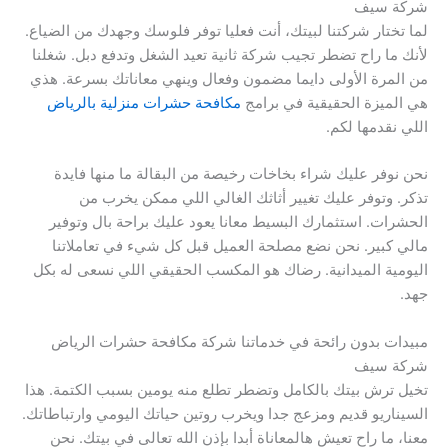
شركة سيف
لما تختار شركتنا لبيتك، أنت فعليا توفر فلوسك وجهدك من الضياع.
لأنك ما راح تضطر تجيب شركة ثانية تعيد الشغل وتدفع دبل. شغلنا
من المرة الأولى دايما مضمون وفعال وينهي معاناتك بسرعة. هذي
هي الميزة الحقيقية في برامج
مكافحة حشرات منزلية بالرياض
اللي نقدمها لكم.
نحن نوفر عليك شراء بخاخات رخيصة من البقالة ما منها فايدة
تذكر. وتوفر عليك تغيير أثاثك الغالي اللي ممكن يخرب من
الحشرات. استثمارك البسيط معانا يعود عليك براحة بال وتوفير
مالي كبير. نحن نضع مصلحة العميل قبل كل شيء في تعاملاتنا
اليومية الميدانية. رضاك هو المكسب الحقيقي اللي نسعى له بكل
جهد.
مبيدات بدون رائحة في خدماتنا شركة مكافحة حشرات الرياض
شركة سيف
تخيل ترش بيتك بالكامل وتضطر تطلع منه يومين بسبب الكتمة. هذا
السيناريو قديم ومزعج جدا ويخرب روتين حياتك اليومي وارتباطاتك.
معنا، ما راح تعيش هالمعاناة أبدا بإذن الله تعالى في بيتك. نحن