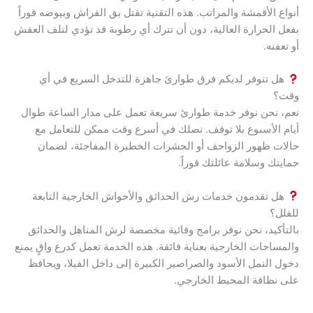
أنواع الأقمشة والمراتب. هذه التقنية تقتل بق الفراش وبيوضه فوراً
بفعل الحرارة العالية، دون أن تترك أي رطوبة قد تؤدي لتلف العفش
أو تعفنه.
هل تتوفر لديكم فرق طوارئ جاهزة للتدخل السريع في أي
وقت؟
نعم، نحن نوفر خدمة طوارئ سريعة تعمل على مدار الساعة طوال
أيام الأسبوع بلا توقف. نصلك في أسرع وقت ممكن للتعامل مع
حالات ظهور الزواحف أو الحشرات الخطيرة المفاجئة، لضمان
حمايتك وسلامة عائلتك فوراً.
هل تقدمون خدمات رش الحدائق والأحواش الخارجية التابعة
للفلل؟
بالتأكيد، نحن نوفر برامج وقائية مخصصة لرش المناهل والحدائق
والمساحات الخارجية بعناية فائقة. هذه الخدمة تعمل كدرع واقٍ يمنع
دخول النمل الأسود والصراصير الكبيرة إلى داخل الفيلا، ويحافظ
على نظافة المحيط الخارجي.