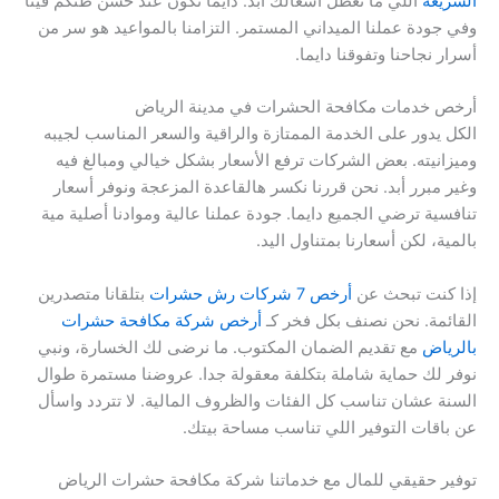
السريعة
اللي ما تعطل أشغالك أبد. دايما نكون عند حسن ظنكم فينا
وفي جودة عملنا الميداني المستمر. التزامنا بالمواعيد هو سر من
أسرار نجاحنا وتفوقنا دايما.
أرخص خدمات مكافحة الحشرات في مدينة الرياض
الكل يدور على الخدمة الممتازة والراقية والسعر المناسب لجيبه
وميزانيته. بعض الشركات ترفع الأسعار بشكل خيالي ومبالغ فيه
وغير مبرر أبد. نحن قررنا نكسر هالقاعدة المزعجة ونوفر أسعار
تنافسية ترضي الجميع دايما. جودة عملنا عالية وموادنا أصلية مية
بالمية، لكن أسعارنا بمتناول اليد.
إذا كنت تبحث عن
أرخص 7 شركات رش حشرات
بتلقانا متصدرين
القائمة. نحن نصنف بكل فخر كـ
أرخص شركة مكافحة حشرات
بالرياض
مع تقديم الضمان المكتوب. ما نرضى لك الخسارة، ونبي
نوفر لك حماية شاملة بتكلفة معقولة جدا. عروضنا مستمرة طوال
السنة عشان تناسب كل الفئات والظروف المالية. لا تتردد واسأل
عن باقات التوفير اللي تناسب مساحة بيتك.
توفير حقيقي للمال مع خدماتنا شركة مكافحة حشرات الرياض