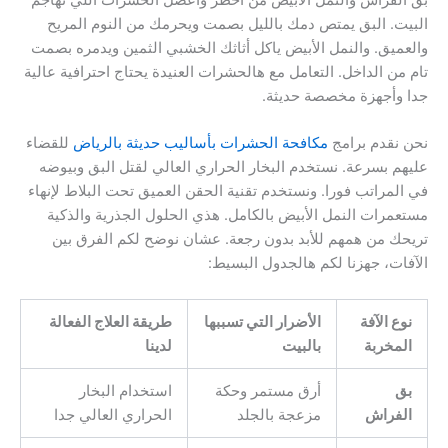
البيت. البق يمتص دمك بالليل بصمت ويحرمك من النوم المريح
والعميق. والنمل الأبيض ياكل أثاثك الخشبي الثمين ويدمره بصمت
تام من الداخل. التعامل مع هالحشرات العنيدة يحتاج احترافية عالية
جدا وأجهزة مخصصة حديثة.
نحن نقدم برامج
مكافحة الحشرات بأساليب حديثة بالرياض
للقضاء
عليهم بسرعة. نستخدم البخار الحراري العالي لقتل البق وبيوضه
في المراتب فورا. ونستخدم تقنية الحقن العميق تحت البلاط لإنهاء
مستعمرات النمل الأبيض بالكامل. هذي الحلول الجذرية والذكية
تريحك من همهم للأبد بدون رجعة. عشان نوضح لكم الفرق بين
الآفات، جهزنا لكم هالجدول البسيط:
نوع الآفة
الأضرار التي تسببها
طريقة العلاج الفعالة
المخربة
بالبيت
لدينا
بق
أرق مستمر وحكة
استخدام البخار
الفراش
مزعجة بالجلد
الحراري العالي جدا