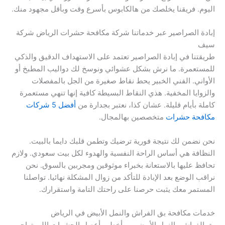
اليوم. فريقنا يخلصك من هالكابوس بأسرع وقت وبأقل مجهود منك.
إبادة الصراصير عبر خدماتنا شركة مكافحة حشرات الرياض شركة
سيف
طريقتنا في إبادة الصراصير تعتمد على الاستهداف الدقيق والذكي
للمستعمرة. ما نرش بشكل عشوائي ونوسخ لك دواليب المطبخ أو
الأواني. الفني الخبير يحط نقاط صغيرة من الجل بالمفصلات
والزوايا المخفية. هذي النقاط البسيطة كافية إنها تنهي مستعمرة
كاملة بأيام قليلة. عشان كذا، نعتبر بجدارة من
أفضل 5 شركات
مكافحة حشرات
متخصصين بهالمجال.
نحن نضمن لك نتيجة فورية ترضيك وتطمن قلبك دايما بالبيت.
النظافة هي أساس الراحة النفسية والهدوء لكل بيت سعودي. ولازم
تحافظ عليها بالاستعانة بخبراء موثوقين ومجربين بالسوق. نحن
نراقب الوضع بعد الإبادة للتأكد من زوال المشكلة نهائيا. تواصلنا
المستمر معك يثبت حرصنا على راحتك التامة واستقرارك.
خدمات مكافحة بق الفراش والنمل الأبيض في الرياض
بق الفراش والنمل الأبيض من أخطر وأعصل الحشرات اللي تهاجم