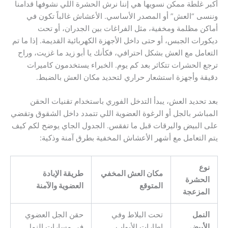
أكبر غلطة ممكن نسويها هي إننا نرش الحشرة اللي نشوفها قدامنا
وننسى “العش” أو المصدر الأساسي. الأعشاش غالباً تكون في
أماكن مظلمة ومخفية، مثل الفراغات بين الجدران، أو تحت
ديكورات الجبس، أو حتى داخل الأجهزة الكهربائية القديمة. إذا ما تم
التعامل مع العش بشكل احترافي، فكأنك يا أبو زيد ما غزيت، وراح
ترجع الحشرات تتكاثر بعد كم يوم. الخبراء يستخدمون كاميرات
دقيقة وأجهزة استشعار حراري لتحديد مكان العش بالضبط.
بعد تحديد العش، يبدأ التدخل الفوري باستخدام تقنيات الحقن
المباشر بالجل أو الرغوة العضوية اللي تتمدد داخل الشقوق وتقضي
على البيض واليرقات قبل ما تفقس. الجدول الجاي يوضح لكم كيف
يتم التعامل مع أشهر الأعشاش المخفية بطرق آمنة وذكية:
نوع
مكان العش المخفي
طريقة الإبادة
الحشرة
المتوقع
العضوية والآمنة
المزعجة
النمل
تحت البلاط وفي
حقن الجل العضوي
الأبيض
إطارات الأبواب
في مسارات النمل