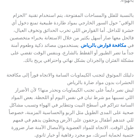
بالهواء.
بالنسبة للفلل والمساحات المفتوحة، يتم استخدام تقنية “الحزام
الواقي” حول السور الخارجي بمواد طاردة طبيعية تمنع دخول أي
حشرة للداخل. أما القوارض اللي تخرب الحدائق وتخوف العيال،
فالحل معها صار أسهل بكثير من خلال الاستعانة بخبراء متخصصين
في
مكافحة قوارض بالرياض
. يستخدمون مصائد ذكية وطعوم آمنة
جداً ما تضر الطيور أو القطط بالشارع، وبنفس الوقت تقضي على
مشكلة الفئران والجرذان بشكل نهائي واحترافي يريح بالك.
دليلك الموثوق لتجنب الكيماويات السامة والاتجاه فوراً إلى مكافحة
الحشرات بدون مواد ضارة بالرياض
ليش نصر دايماً على تجنب الكيماويات ونحذر منها؟ لأن الأضرار
اللي تسببها مو شرط تبان في نفس اليوم أو اللحظة. بعض المواد
السامة تتراكم في أسطح البيت وتتطاير في الهواء وتسبب مشاكل
صحية على المدى الطويل مثل الربو والحساسية المزمنة، خصوصاً
للي عندهم أطفال يزحفون على الأرض ويحطون يدهم في فمهم
طول الوقت. الاتجاه للمواد العضوية والأمصال الآمنة صار ضرورة
حتمية لحماية أسرتك، مو مجرد رفاهية أو خيار ثانوي.