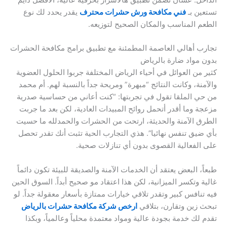
تستعين بـ
فني مكافحة ورش حشرات محترف
يقدر يحدد لك نوع
الطعم المناسب والمكان الصحيح لتوزيعه.
تجارب أهالي العاصمة المطمئنة مع تطبيق برامج مكافحة الحشرات
بدون مواد ضارة بالرياض
كثير من العوائل في أحياء الرياض المختلفة جربوا الحلول العضوية
والآمنة، وكانت النتائج “مبهرة” ومريحة جداً بالنسبة لهم. أم محمد
من حي الملقا تقول في تجربتها: “كنت أعاني من حساسية صدرية
مزعجة وما أقدر أتحمل روائح المبيدات العادية، لكن بعد ما جربت
الطرق الآمنة والحديثة، ارتحت من الحشرات والحمدلله ما حسيت
بأي ضيق تنفس نهائيا”. هذي التجارب الحية تثبت أنك تقدر تحصل
على الفعالية القصوى بدون أي تنازلات صحية.
طبعاً، البعض يعتقد أن الخدمات الآمنة والصديقة للبيئة تكون دائماً
غالية وتكسر الميزانية، لكن هذا اعتقاد مو صحيح أبداً. السوق الحين
فيه تنافس كبير وتقدر تلاقي خيارات ممتازة بأسعار معقولة جداً. لو
تبحث زين وتقارن، بتلاقي
ارخص شركة مكافحة حشرات بالرياض
تقدم لك خدمة بجودة عالية ومواد معتمدة محلياً وعالمياً، وبكذا