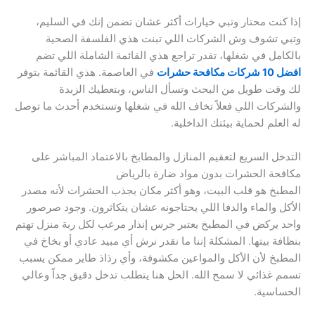
إذا كنت محتار وتبي خيارات أكثر عشان تضمن إنك في السليم،
وتبي تشوف وش الشركات اللي تبنت هذي الفلسفة الصحية
بالكامل في شغلها، تقدر تراجع هذي القائمة الشاملة اللي تضم
افضل 10 شركات مكافحة حشرات
في العاصمة. هذي القائمة بتوفر
لك وقت طويل من البحث وتسأل الناس، وبتعطيك الزبدة
والشركات اللي فعلاً تخاف الله في شغلها وتستخدم أحدث ما توصل
له العلم لحماية بيئتك الداخلية.
التدخل السريع لتعقيم المنازل والمطابخ بالاعتماد المباشر على
مكافحة الحشرات بدون مواد ضارة بالرياض
المطبخ هو قلب البيت، وهو أكثر مكان يجذب الحشرات لأنه مصدر
الأكل والماء والدفا اللي يحتاجونه عشان يتكاثرون. وجود صرصور
واحد يركض في المطبخ يعتبر جرس إنذار مرعب لكل ربة منزل تهتم
بنظافة بيتها. المشكلة إننا ما نقدر نرش أي مبيد عادي أو بخاخ في
المطبخ لأن الأكل والمواعين مكشوفة، وأي رذاذ طاير ممكن يسبب
تسمم غذائي لا سمح الله. الحل هنا يتطلب تدخل دقيق جداً وعالي
الحساسية.