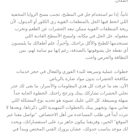
المكان.
ثانياً، إذا تم استخدام جل في المطبخ، تجنب مسح الزوايا المخفية
اللي انحط فيها الجل بالمنظفات القوية زي الكلور أو الديتول، لأن
ريحة المنظفات القوية ممكن تبعد الحشرات عن الطعم وتخرب
مفعوله. خل الجل في مكانه، وامسح الأسطح العادية اللي
تستخدمها للطبخ والأكل براحتك. وأخيراً، علم أطفالك ما يلمسون
أي نقطة جل يشوفونها بالصدفة، رغم إنها مو سامة لهم، بس
النظافة والحرص واجب.
خطوات عملية وسريعة للبدء الفوري والفعال في حجز خدمات
مكافحة الحشرات بدون مواد ضارة بالرياض
الآن، بعد ما عرفت كل هذي المعلومات والأسرار، ما بقى لك عذر
تخلي الحشرات تشاركك بيتك وتزعج راحتك. الخطوة الجاية جداً
سهلة وبسيطة. كل اللي عليك تسويه هو تحديد نوع المشكلة اللي
تعاني منها، وتجهيز بيتك بالخطوات التمهيدية اللي ذكرناها، وبعدها لا
تتردد أبداً في طلب المساعدة من أهل الاختصاص. “تواصل معنا عبر
الموقع” الحين، وفريقنا بيكون جاهز يرد على استفساراتك، ويحدد
لك موعد يناسب جدولك، عشان يزورك الفني المختص ويبدأ في