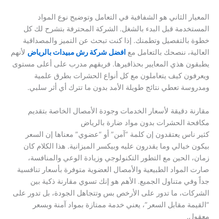
المعيار الثاني هو الشفافية في التعامل وتوضيح نوع المواد
المستخدمة قبل البدء بالشغل. الشركة المحترفة بتشرح لك كل
خطوة بالتفصيل وتطمنك. إذا كنت تبحث عن التميز والمصداقية
العالية، ننصحك بالتعامل مع
افضل شركة رش مبيدات بالرياض
لأنهم
يطبقون هذي المعايير بحذافيرها. فريقهم مدرب على أعلى مستوى
ويعرفون كيف يتعاملون مع كل أنواع الحشرات بطرق علمية
ومدروسة تعطي نتائج طويلة الأمد بدون ما تترك أي أثر سلبي.
مقارنة دقيقة لأسعار الخدمات وجودة الأمصال الخاصة بتقديم
مكافحة الحشرات بدون مواد ضارة بالرياض
كثير ناس يعتقدون إن كلمة “آمن” أو “عضوي” معناها إن السعر
بيكون خيالي وما يقدرون عليه وبيكسر الميزانية. هذا الكلام كان
زمان، الحين مع التطور التكنولوجي وزيادة الوعي والمنافسة،
صارت المواد الطبيعية والأمصال العضوية متوفرة بأسعار تنافسية
جداً وفي متناول الجميع. الأهم هو إنك تسوي مقارنة ذكية بين
الشركات، ما تدور على الأرخص بس وتتجاهل الجودة، بل تدور على
“القيمة مقابل السعر”، يعني خدمة ممتازة بمواد آمنة وبسعر
معقول.