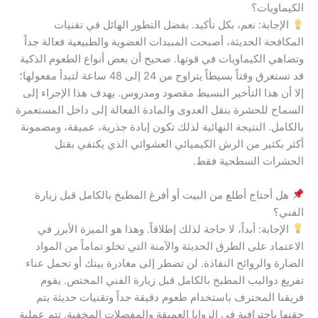
الكيماويات؟
الإجابة: نعم، بكل تأكيد. بفضل التطور الهائل في تقنيات
المكافحة الحديثة، أصبحت المبيدات العضوية والطبيعية فعالة جداً
وتضاهي الكيماويات في قوتها. صحيح أن بعض أنواع الطعوم الذكية
قد تستغرق وقتاً بسيطاً يتراوح من 24 إلى 48 ساعة لتبدأ مفعولها؛
إلا أن هذا التأخير البسيط مقصود ومدروس. يهدف هذا الإجراء إلى
السماح للحشرة بنقل العدوى والمادة الفعالة إلى داخل المستعمرة
بالكامل. النتيجة النهائية لذلك تكون إبادة جذرية، عميقة، ومضمونة
أكثر بكثير من الرش الكيميائي العشوائي الذي يكتفي بقتل
الحشرات السطحية فقط.
هل أحتاج أطلع من البيت أو أفرغ المطبخ بالكامل قبل زيارة
الفني؟
الإجابة: أبداً، لا حاجة لذلك إطلاقاً. وهذا هو الميزة الأبرز في
الاعتماد على الطرق الحديثة والآمنة التي تخلو تماماً من المواد
الضارة والروائح النفاذة. لن تضطر إلى مغادرة بيتك أو تحمل عناء
تفريغ دواليب المطبخ بالكامل قبل زيارة الفني المختص. يقوم
فريقنا المحترف باستخدام طعوم دقيقة جداً وتقنيات حديثة يتم
حقنها باحترافية في الزوايا العميقة والمفصلات المخفية. تتم عملية