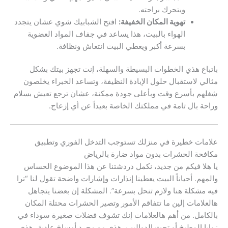
ويتحرك براحته.
تهوية المكان الخفيفة:
افتح الشبابيك شوي عشان يتجدد
الهواء بالبيت، هذا يساعد في جفاف المواد العضوية
بسرعة أكبر ويعطي البيت انتعاش ونظافة.
باتباع هذي الخطوات البسيطة والسهلة، إنت تجهز بيتك بشكل
مثالي لاستقبال حلول الإبادة النظيفة، وتساعد الخبراء يخلصون
شغلهم بأسرع وقت وبأعلى جودة ممكنة، عشان ترجع تعيش بسلام
وراحة بال تامة في مملكتك الخاصة بعيداً عن أي إزعاج.
علامات خطيرة في منزلك تستوجب التدخل الفوري وتطبيق
مكافحة الحشرات بدون مواد ضارة بالرياض
يا هلا فيكم من جديد، نكمل دردشتنا عن هذا الموضوع الحساس
والمهم. أحياناً البيت يعطينا إنذارات وإشارات واضحة تقول لنا “ترا
فيه مشكلة هنا ولازم تنحل بسرعة”. المشكلة إن بعضنا يتجاهل
هالعلامات إلين ما تتفاقم الأمور وتصير الحشرات محتلة المكان
بالكامل. من أهم هالعلامات إنك تشوف فضلات صغيرة سوداء في
زوايا المطبخ أو تحت الدواليب. هذي مو مجرد أوساخ عادية، هذي