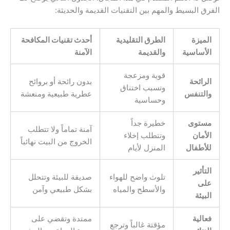
الفرق البسيط والمهم بين التقنيات القديمة والحديثة:
الميزة
الطرق التقليدية
أحدث تقنيات المكافحة
الأساسية
والقديمة
الآمنة
قوية ومزعجة
الرائحة
بدون رائحة أو بروائح
وتسبب اختناق
والتنفس
عطرية طبيعية ومنعشة
وحساسية
مستوى
خطيرة جداً
آمنة تماماً ولا تتطلب
الأمان
وتتطلب إخلاء
الخروج من البيت نهائياً
للأطفال
المنزل لأيام
التأثير
تلوث واضح للهواء
صديقة للبيئة وتتحلل
على
والأسطح والمياه
بشكل طبيعي وآمن
البيئة
فعالية
ممتدة وتقضي على
مؤقتة غالباً وترجع