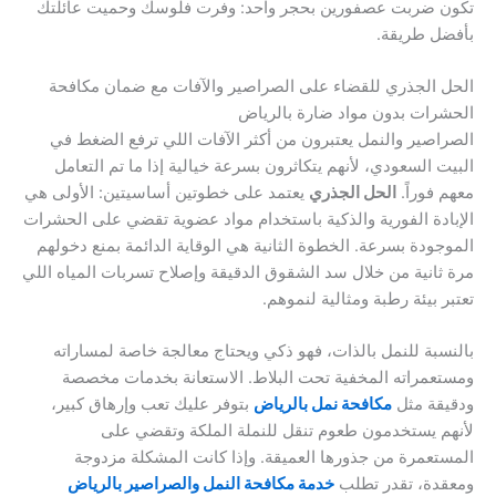
تكون ضربت عصفورين بحجر واحد: وفرت فلوسك وحميت عائلتك
بأفضل طريقة.
الحل الجذري للقضاء على الصراصير والآفات مع ضمان مكافحة
الحشرات بدون مواد ضارة بالرياض
الصراصير والنمل يعتبرون من أكثر الآفات اللي ترفع الضغط في
البيت السعودي، لأنهم يتكاثرون بسرعة خيالية إذا ما تم التعامل
معهم فوراً.
الحل الجذري
يعتمد على خطوتين أساسيتين: الأولى هي
الإبادة الفورية والذكية باستخدام مواد عضوية تقضي على الحشرات
الموجودة بسرعة. الخطوة الثانية هي الوقاية الدائمة بمنع دخولهم
مرة ثانية من خلال سد الشقوق الدقيقة وإصلاح تسربات المياه اللي
تعتبر بيئة رطبة ومثالية لنموهم.
بالنسبة للنمل بالذات، فهو ذكي ويحتاج معالجة خاصة لمساراته
ومستعمراته المخفية تحت البلاط. الاستعانة بخدمات مخصصة
ودقيقة مثل
مكافحة نمل بالرياض
بتوفر عليك تعب وإرهاق كبير،
لأنهم يستخدمون طعوم تنقل للنملة الملكة وتقضي على
المستعمرة من جذورها العميقة. وإذا كانت المشكلة مزدوجة
ومعقدة، تقدر تطلب
خدمة مكافحة النمل والصراصير بالرياض