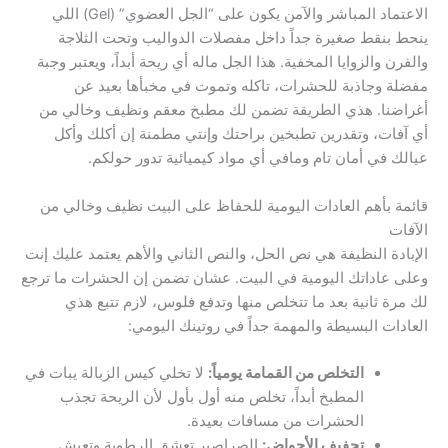
الاعتماد المباشر والآمن يكون على “الجل العضوي” (Gel) اللي
ينحط بنقط صغيرة جداً داخل مفصلات الدواليب وتحت الثلاجة
والفرن والزوايا المخفية. هذا الجل ماله أي ريحة أبداً، ويعتبر وجبة
مفضلة وجاذبة للحشرات، تاكله وتموت في مخبأها بعيد عن
أغراضنا. هذي الطريقة تضمن لك مطبخ معقم ونظيف وخالي من
أي آفات، وتقدرين تطبخين براحتك وإنتي مطمنة إن أكلك وأكل
عيالك في أمان تام ومافي أي مواد كيميائية تدور حولكم.
قائمة بأهم العادات اليومية للحفاظ على البيت نظيف وخالي من
الآفات
الإبادة النظيفة هي نص الحل، والنص الثاني والأهم يعتمد عليك إنت
وعلى عاداتك اليومية في البيت. عشان تضمن إن الحشرات ما ترجع
لك مرة ثانية بعد ما تتخلص منها وتدفع فلوس، لازم تتبع هذي
العادات البسيطة والمهمة جداً في روتينك اليومي:
التخلص من القمامة يومياً:
لا تخلي كيس الزبالة يبات في
المطبخ أبداً، تخلص منه أول بأول لأن الريحة تجذب
الحشرات من مسافات بعيدة.
تجفيف الأحواض:
الصراصير تعشق الرطوبة وتعيش