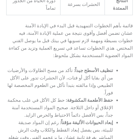
النتائج
دورة الحياة من الجذور
الحشرات بسرعة
الممتدة
تماماً
قائمة بأهم الخطوات التمهيدية قبل البدء في الإبادة الآمنة
عشان تضمن أفضل وأقوى نتيجة من عملية الإبادة الآمنة، فيه
خطوات بسيطة ومهمة لازم تسويها في بيتك قبل ما يوصل الفني
المختص. هذي الخطوات تساعد في تسريع العملية وتزيد من كفاءة
المواد العضوية المستخدمة بشكل ملحوظ:
تنظيف الأسطح جيداً:
تأكد من مسح الطاولات والأرضيات
من أي بقايا أكل أو فتات، لأن الحشرات تدور على الأكل
الطبيعي وإذا مالقته بتبدأ تأكل من الطعوم المخصصة لها
فوراً.
حفظ الأطعمة المكشوفة:
حط كل الأكل في علب محكمة
الإغلاق أو داخل الثلاجة. صحيح المواد المستخدمة آمنة
جداً، بس الأفضل دائماً الاحتياط والحرص الزايد.
إبعاد الحيوانات الأليفة مؤقتاً:
رغم إن المواد صديقة
للبيئة، بس يفضل إبعاد القطط والكلاب وقت الرش
المباشر بغرفة ثانية عشان ما يزعجهم الفني وقت شغله