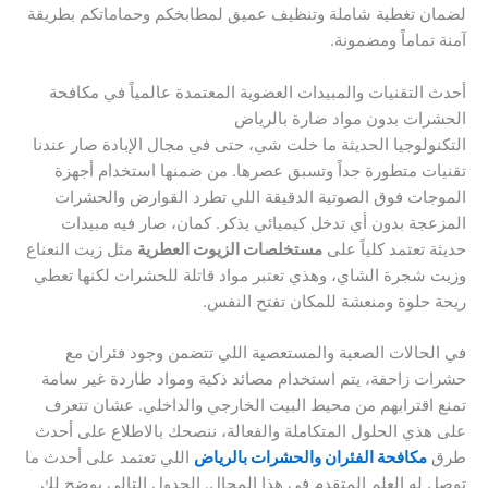
لضمان تغطية شاملة وتنظيف عميق لمطابخكم وحماماتكم بطريقة
آمنة تماماً ومضمونة.
أحدث التقنيات والمبيدات العضوية المعتمدة عالمياً في مكافحة
الحشرات بدون مواد ضارة بالرياض
التكنولوجيا الحديثة ما خلت شي، حتى في مجال الإبادة صار عندنا
تقنيات متطورة جداً وتسبق عصرها. من ضمنها استخدام أجهزة
الموجات فوق الصوتية الدقيقة اللي تطرد القوارض والحشرات
المزعجة بدون أي تدخل كيميائي يذكر. كمان، صار فيه مبيدات
حديثة تعتمد كلياً على
مستخلصات الزيوت العطرية
مثل زيت النعناع
وزيت شجرة الشاي، وهذي تعتبر مواد قاتلة للحشرات لكنها تعطي
ريحة حلوة ومنعشة للمكان تفتح النفس.
في الحالات الصعبة والمستعصية اللي تتضمن وجود فئران مع
حشرات زاحفة، يتم استخدام مصائد ذكية ومواد طاردة غير سامة
تمنع اقترابهم من محيط البيت الخارجي والداخلي. عشان تتعرف
على هذي الحلول المتكاملة والفعالة، ننصحك بالاطلاع على أحدث
طرق
مكافحة الفئران والحشرات بالرياض
اللي تعتمد على أحدث ما
توصل له العلم المتقدم في هذا المجال. الجدول التالي يوضح لك