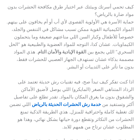
كيف تحمي أسرتك وبيئتك عبر اختيار طرق مكافحة الحشرات بدون
مواد ضارة بالرياض؟
حماية الأسرة هي الأولوية القصوى لأي أب أو أم يخافون على بيتهم.
المواد الكيميائية القوية ممكن تسبب مشاكل في التنفس والجلد،
خصوصاً للأطفال وكبار السن اللي مناعتهم ضعيفة وما يتحملون
الكيماويات. عشان كذا، التوجه للمواد العضوية والطبيعية هو “الحل
السحري” اللي يجمع بين
القوة الإبادية والأمان التام
. هذي المواد
مصممة بذكاء عشان تستهدف الجهاز العصبي للحشرات فقط،
بدون ما تأثر على الثدييات أو البشر.
اذا كنت تفكر كيف تبدأ صح، فيه تقنيات رش حديثة تعتمد على
الرذاذ المتناهي الصغر (المايكرو) اللي يوصل لأضيق الأماكن
والشقوق بدون ما يغرق المكان بالمواد. تقدر تطلع على تفاصيل
أكثر وتستفيد من
خدمة رش الحشرات الحديثة بالرياض
اللي تضمن
لك تغطية كاملة واحترافية للمنزل. هذي الطريقة الذكية تمنع
الحشرات من التكاثر وتقطع دورة حياتها بشكل نهائي، وهذا هو
المطلوب عشان نرتاح من همهم للابد.