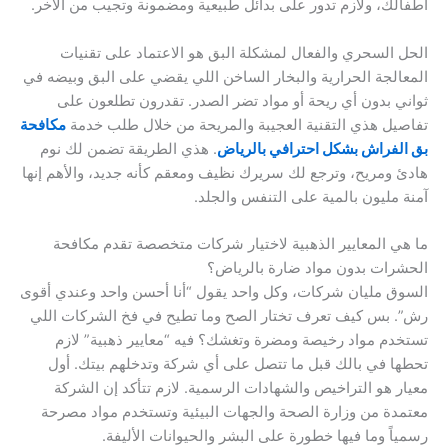
أطفالك، ولازم تدور على بدائل طبيعية ومضمونة وتجيب من الآخر.
الحل السحري والفعال لمشكلة البق هو الاعتماد على تقنيات
المعالجة الحرارية والبخار الساخن اللي يقضي على البق وبيضه في
ثواني بدون أي ريحة أو مواد تضر الصدر. تقدرون تطلعون على
تفاصيل هذي التقنية العجيبة والمريحة من خلال طلب خدمة
مكافحة
بق الفراش بشكل احترافي بالرياض
. هذي الطريقة تضمن لك نوم
هادئ ومريح، وترجع لك سريرك نظيف ومعقم كأنه جديد، والأهم إنها
آمنة مليون بالمية على التنفس والجلد.
ما هي المعايير الذهبية لاختيار شركات متخصصة تقدم مكافحة
الحشرات بدون مواد ضارة بالرياض؟
السوق مليان شركات، وكل واحد يقول “أنا أحسن واحد وعندي أقوى
رش”. بس كيف تعرف تختار الصح وما تطيح في فخ الشركات اللي
تستخدم مواد رخيصة ومضرة وتغشك؟ فيه “معايير ذهبية” لازم
تحطها في بالك قبل ما تتصل على أي شركة وتدخلهم بيتك. أول
معيار هو التراخيص والشهادات الرسمية. لازم تتأكد إن الشركة
معتمدة من وزارة الصحة والجهات البيئية وتستخدم مواد مصرحة
رسمياً وما فيها خطورة على البشر والحيوانات الأليفة.