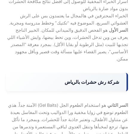
أسرار الخبراء المخفية للوصول إلى أفضل نتائج مكافحة الحشرات
بدون مواد ضارة بالرياض
الخبراء المحترفين في هالمجال ما يعتمدون بس على الرش
العشوائي السريع، الموضوع فيه “تكتيك” وخطط مدروسة ومجربة.
السر الأول
هو الفحص الدقيق والميداني للمكان. الخبير الناجح
يعرف من وين تدخل الحشرات، وين تحط بيضها، وايش الأشياء اللي
تجذبها للبيت (مثل الرطوبة أو بقايا الأكل). بمجرد معرفة “المصدر
الأساسي”، يصير القضاء عليها مسألة وقت قصير وبأقل مجهود
ممكن.
شركة رش حشرات بالرياض
السر الثاني
هو استخدام الطعوم الجل (Gel Baits) الآمنة جداً. هذي
الطعوم توضع في زوايا مخفية ورا الدواليب وتحت المغاسل بعيدة
عن متناول الأطفال، وتعتبر جاذبة جداً للحشرات. وبمجرد ما تأكل
منها، ترجع لمخبأها وتنقل العدوى لباقي المستعمرة وتدمرها من
الداخل. عشان تضمن تطبيق هالأسرار بحرفية عالية، الأفضل دايم