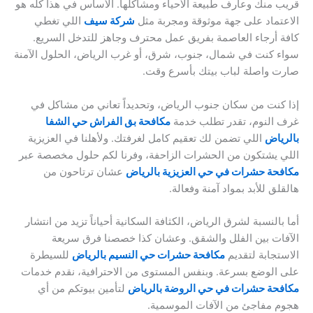
قريب منك وعارف طبيعة الأحياء ومشاكلها. الأساس في هذا كله هو
الاعتماد على جهة موثوقة ومجربة مثل
شركة سيف
اللي تغطي
كافة أرجاء العاصمة بفريق عمل محترف وجاهز للتدخل السريع.
سواء كنت في شمال، جنوب، شرق، أو غرب الرياض، الحلول الآمنة
صارت واصلة لباب بيتك بأسرع وقت.
إذا كنت من سكان جنوب الرياض، وتحديداً تعاني من مشاكل في
غرف النوم، تقدر تطلب خدمة
مكافحة بق الفراش حي الشفا
بالرياض
اللي تضمن لك تعقيم كامل لغرفتك. ولأهلنا في العزيزية
اللي يشتكون من الحشرات الزاحفة، وفرنا لكم حلول مخصصة عبر
مكافحة حشرات في حي العزيزية بالرياض
عشان ترتاحون من
هالقلق للأبد بمواد آمنة وفعالة.
أما بالنسبة لشرق الرياض، الكثافة السكانية أحياناً تزيد من انتشار
الآفات بين الفلل والشقق. وعشان كذا خصصنا فرق سريعة
الاستجابة لتقديم
مكافحة حشرات حي النسيم بالرياض
للسيطرة
على الوضع بسرعة. وبنفس المستوى من الاحترافية، نقدم خدمات
مكافحة حشرات في حي الروضة بالرياض
لتأمين بيوتكم من أي
هجوم مفاجئ من الآفات الموسمية.