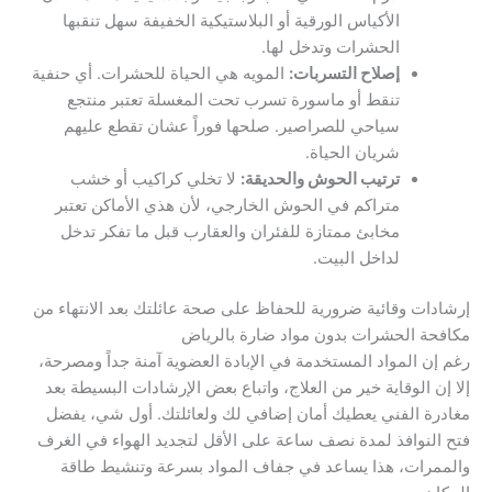
الأكياس الورقية أو البلاستيكية الخفيفة سهل تنقبها
الحشرات وتدخل لها.
إصلاح التسربات:
المويه هي الحياة للحشرات. أي حنفية
تنقط أو ماسورة تسرب تحت المغسلة تعتبر منتجع
سياحي للصراصير. صلحها فوراً عشان تقطع عليهم
شريان الحياة.
ترتيب الحوش والحديقة:
لا تخلي كراكيب أو خشب
متراكم في الحوش الخارجي، لأن هذي الأماكن تعتبر
مخابئ ممتازة للفئران والعقارب قبل ما تفكر تدخل
لداخل البيت.
إرشادات وقائية ضرورية للحفاظ على صحة عائلتك بعد الانتهاء من
مكافحة الحشرات بدون مواد ضارة بالرياض
رغم إن المواد المستخدمة في الإبادة العضوية آمنة جداً ومصرحة،
إلا إن الوقاية خير من العلاج، واتباع بعض الإرشادات البسيطة بعد
مغادرة الفني يعطيك أمان إضافي لك ولعائلتك. أول شي، يفضل
فتح النوافذ لمدة نصف ساعة على الأقل لتجديد الهواء في الغرف
والممرات، هذا يساعد في جفاف المواد بسرعة وتنشيط طاقة