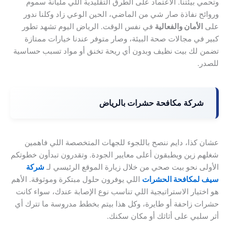
وتحمي بيئتنا. الاعتماد على الطرق التقليدية اللي مليانة سموم
وروائح نفاذة صار شي من الماضي، الحين الوعي زاد وكلنا ندور
على
الأمان والفعالية
في نفس الوقت. الرياض اليوم تشهد تطور
كبير في مجالات صحة البيئة، وصار متوفر عندنا خيارات ممتازة
تضمن لك بيت نظيف وبدون أي ريحة تخنق أو مواد تسبب حساسية
للصدر.
شركة مكافحة حشرات بالرياض
عشان كذا، دايم ننصح باللجوء للجهات المتخصصة اللي فاهمين
شغلهم زين ويطبقون أعلى معايير الجودة. وتقدرون تبدأون خطوتكم
الأولى نحو بيت صحي من خلال زيارة الموقع الرئيسي لـ
شركة
سيف لمكافحة الحشرات
اللي يوفرون حلول مبتكرة وموثوقة. الأهم
هو اختيار الاستراتيجية اللي تناسب نوع الإصابة عندك، سواء كانت
حشرات زاحفة أو طايرة، وكل هذا بيتم بخطط مدروسة ما تترك أي
أثر سلبي على أثاثك أو مكان سكنك.