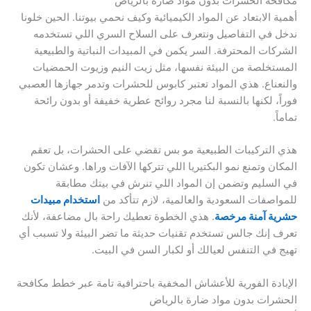
مكافحة الحشرات بدون مواد ضارة بالرياض
أهمية الابتعاد عن المواد الكيميائية وكيف نحمي بيوتنا. الحين خلونا
ندخل في التفاصيل ونتعرف على السلاح السري اللي تستخدمه
الشركات المحترفة. السر يكمن في المبيدات النباتية والطبيعية
المستخلصة من البيئة نفسها، مثل زيت النيم وزيوت الحمضيات
والنعناع. هذي المواد تعتبر كابوس للحشرات وتدمر جهازها العصبي
فوراً، لكنها بالنسبة لنا مجرد روائح عطرية خفيفة أو بدون رائحة
تماماً.
هذي التركيبات الطبيعية مو بس تقضي على الحشرات، بل تعقم
المكان وتمنع نمو البكتيريا اللي تتركها الآفات وراها. وعشان تكون
في السليم وتضمن إن المواد اللي تنرش في بيتك مطابقة
للمواصفات السعودية والعالمية، لازم تتأكد من
استخدام مبيدات
حشرية آمنة مرخصة
. هذي الخطوة تعطيك راحة بال مضاعفة، لأنك
تعرف إنك جالس تستخدم تقنيات حديثة ما تضر البيئة ولا تسبب أي
تهيج في التنفس لعيالك أو لكبار السن في البيت.
الإبادة الفورية للأعشاش المخفية باحترافية تامة عبر خطط مكافحة
الحشرات بدون مواد ضارة بالرياض