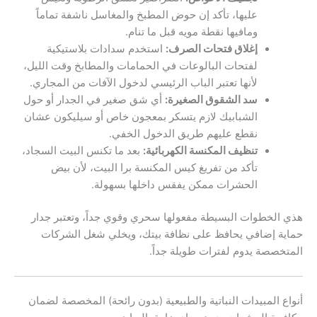
عليها، تأكد إن حوض المطبخ والمغاسل ناشفة تماماً
ومافيها نقطة مويه قبل ما تنام.
إغلاق فتحات الصرف:
استخدم سدادات بلاستيكية
لفتحات البالوعات في الحمامات والمطابخ وقت الليل،
لأنها تعتبر الباب الرئيسي لدخول الآفات من المجاري.
سد الشقوق الصغيرة:
أي شق صغير في الجدار أو حول
الشبابيك لازم يتسكر بمعجون خاص أو سيليكون عشان
نقطع عليهم طريق الدخول الخفي.
تنظيف المكنسة الكهربائية:
بعد ما تكنس البيت السجاد،
تأكد من تفريغ كيس المكنسة برا البيت، لأن بيض
الحشرات ممكن يفقس داخلها بسهولة.
هذي الخطوات البسيطة مفعولها سحري وقوي جداً، وتعتبر جدار
حماية إضافي يحافظ على نظافة بيتك، ويخلي شغل الشركات
المتخصصة يدوم لفترات طويلة جداً.
أنواع المبيدات النباتية والطبيعية (بدون رائحة) المخصصة لضمان