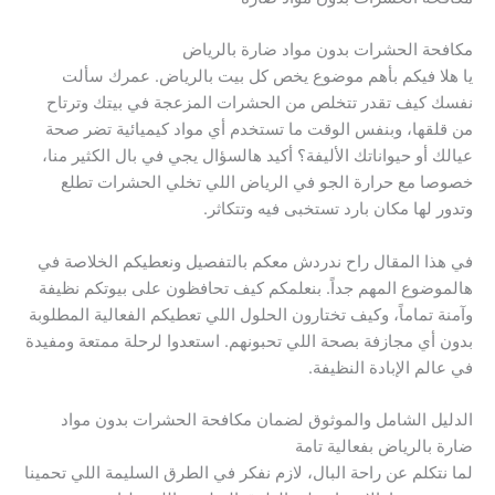
مكافحة الحشرات بدون مواد ضارة بالرياض
يا هلا فيكم بأهم موضوع يخص كل بيت بالرياض. عمرك سألت
نفسك كيف تقدر تتخلص من الحشرات المزعجة في بيتك وترتاح
من قلقها، وبنفس الوقت ما تستخدم أي مواد كيميائية تضر صحة
عيالك أو حيواناتك الأليفة؟ أكيد هالسؤال يجي في بال الكثير منا،
خصوصا مع حرارة الجو في الرياض اللي تخلي الحشرات تطلع
وتدور لها مكان بارد تستخبى فيه وتتكاثر.
في هذا المقال راح ندردش معكم بالتفصيل ونعطيكم الخلاصة في
هالموضوع المهم جداً. بنعلمكم كيف تحافظون على بيوتكم نظيفة
وآمنة تماماً، وكيف تختارون الحلول اللي تعطيكم الفعالية المطلوبة
بدون أي مجازفة بصحة اللي تحبونهم. استعدوا لرحلة ممتعة ومفيدة
في عالم الإبادة النظيفة.
الدليل الشامل والموثوق لضمان مكافحة الحشرات بدون مواد
ضارة بالرياض بفعالية تامة
لما نتكلم عن راحة البال، لازم نفكر في الطرق السليمة اللي تحمينا