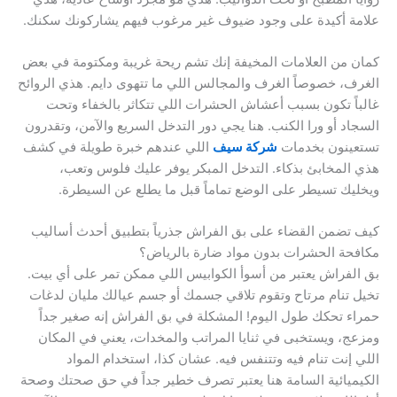
علامة أكيدة على وجود ضيوف غير مرغوب فيهم يشاركونك سكنك.
كمان من العلامات المخيفة إنك تشم ريحة غريبة ومكتومة في بعض
الغرف، خصوصاً الغرف والمجالس اللي ما تتهوى دايم. هذي الروائح
غالباً تكون بسبب أعشاش الحشرات اللي تتكاثر بالخفاء وتحت
السجاد أو ورا الكنب. هنا يجي دور التدخل السريع والآمن، وتقدرون
تستعينون بخدمات
شركة سيف
اللي عندهم خبرة طويلة في كشف
هذي المخابئ بذكاء. التدخل المبكر يوفر عليك فلوس وتعب،
ويخليك تسيطر على الوضع تماماً قبل ما يطلع عن السيطرة.
كيف تضمن القضاء على بق الفراش جذرياً بتطبيق أحدث أساليب
مكافحة الحشرات بدون مواد ضارة بالرياض؟
بق الفراش يعتبر من أسوأ الكوابيس اللي ممكن تمر على أي بيت.
تخيل تنام مرتاح وتقوم تلاقي جسمك أو جسم عيالك مليان لدغات
حمراء تحكك طول اليوم! المشكلة في بق الفراش إنه صغير جداً
ومزعج، ويستخبى في ثنايا المراتب والمخدات، يعني في المكان
اللي إنت تنام فيه وتتنفس فيه. عشان كذا، استخدام المواد
الكيميائية السامة هنا يعتبر تصرف خطير جداً في حق صحتك وصحة