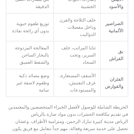
والأسود
الخشبية
الدقيقة
خلف الثلاجة والفرن
الصراصير
توزيع طعوم حيوية
وداخل مفصلات
الألمانية
بدون أي رائحة نفاذة
الدواليب
ثنايا المراتب، خلف
المعالجة المزدوجة
بق
السرير، وتحت
بالبخار الساخن
الفراش
السجاد
والشفط العميق
الأسقف المستعارة،
وضع مصائد ذكية
الفئران
غرف التفتيش،
وطعوم لاصقة غير
والقوارض
والمستودعات
سامة
الخريطة الشاملة للوصول لأفضل الخبراء المتخصصين والمعتمدين
في تقديم مكافحة الحشرات بدون مواد ضارة بالرياض
الرياض مدينة كبيرة تبارك الرحمن، ومترامية الأطراف. وعشان
تحصل على خدمة سريعة وفعالة، مهم جداً تتعامل مع فريق يكون