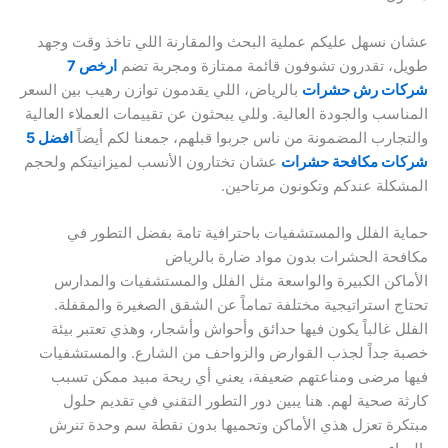
عشان نسهل عليكم عملية البحث والمقارنة اللي تاخذ وقت وجهد
طويل، تقدرون تشوفون قائمة ممتازة ومجربة تضم
ارخص 7
شركات رش حشرات
بالرياض، اللي يقدمون توازن رهيب بين السعر
المناسب والجودة العالية. وللي يبحثون عن تقييمات العملاء العالية
والتجارب المضمونة من ناس جربوا قبلهم، جمعنا لكم أيضاً
افضل 5
شركات مكافحة حشرات
عشان تختارون الأنسب لميزانيتكم ولحجم
المشكلة عندكم وتكونون مرتاحين.
حماية الفلل والمستشفيات باحترافية تامة بفضل التطور في
مكافحة الحشرات بدون مواد ضارة بالرياض
الأماكن الكبيرة والواسعة مثل الفلل والمستشفيات والمدارس
تحتاج استراتيجية مختلفة تماماً عن الشقق الصغيرة والمقفلة.
الفلل غالباً يكون فيها حدائق وأحواش وأشجار، وهذي تعتبر بيئة
خصبة جداً لجذب القوارض والزواحف من الشارع. والمستشفيات
فيها مرضى ومناعتهم ضعيفة، يعني أي ريحة مبيد ممكن تسبب
كارثة صحية لهم. هنا يبين دور التطور التقني في تقديم حلول
مبتكرة تعزل هذي الأماكن وتحميها بدون نقطة سم وحدة تنرش