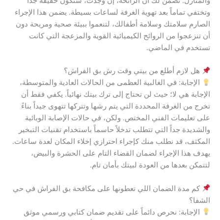
والمنازل. نضمن لك أن الرائحة، إن وجدت، ستكون خفيفة جداً
وتختفي تماماً بعد تهوية الغرفة لساعات بسيطة. يضمن هذا الإجراء
الصارم سلامتك وسلامة أطفالك، لتنعموا ببيئة صحية ومريحة دون
أن تنزعجوا من الروائح الكيميائية القوية والمزعجة التي كانت
تستخدم في الماضي.
هل لازم أطلع من بيتي وقت رش بق الفراش؟
الإجابة: في الغالبية العظمى من الحالات العادية والمتوسطة،
الإجابة هي لا؛ حيث لن تحتاج إلى ترك بيتك نهائياً. يكفي فقط أن
تخرج من الغرفة المحددة التي يتم رشها وتتركها تتهوى جيداً بناءً
على تعليمات الفني المختص. ولكن، في حالات الإصابة الوبائية
والشديدة جداً التي تتطلب تدخلاً حاسماً باستخدام تقنيات التبخير
المكثف، قد نطلب منك كإجراء احترازي إخلاء المكان لعدة ساعات.
يهدف هذا الإجراء لضمان القضاء التام على الحشرة والبيض،
لتتمكن بعدها من العودة لبيتك بأمان تام.
كم مدة الضمان اللي تعطونها على مكافحة بق الفراش في حي
الشفا؟
الإجابة: نحرص دائماً على تقديم ضمان كتابي ورسمي موثق