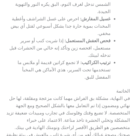
الشمس تدخل لغرف النوم، البق يكره النور والتهوية
الجيدة.
غسيل المفارش:
احرص على غسل الشراشف وأغطية
المخدات بموية حارة جدا بشكل أسبوعي لقتل أي بيض
مخفي.
فحص العفش المستعمل:
إذا شريت كنب أو سرير
مستعمل، افحصه زين وتأكد إنه خالي من الحشرات قبل
تدخله لبيتك.
ترتيب الكراكيب:
لا تجمع كراتين قديمة أو ملابس ما
تستخدمها تحت السرير، هذي الأماكن هي المخبأ
المفضل للبق.
الخاتمة
في النهاية، مشكلة بق الفراش مهما كانت مزعجة ومقلقة، لها حل
نهائي ومضمون إذا تم التعامل معها بالشكل الصحيح ومع الجهة
المتخصصة. لا تضيع وقتك وفلوسك في تجارب ومبيدات ضعيفة تزيد
المشكلة وتخلي الحشرة تاخذ مناعة. الاعتماد على خبراء
متخصصين هو الطريق الأقصر لراحتك ونومتك الهادية في بيتك.
صحتك وصحة عيالك أهم من أي شيء ثاني، والعيش في بيئة نظيفة