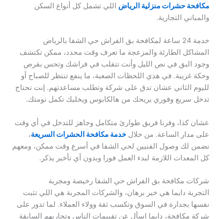
مكافحة حشرات منزلية الرياض
اللي تشمل كل أنواع السكن
والمباني التجارية.
خدمة 24 ساعة لمكافحة بق الفراش حي الشفا بالرياض
المشاكل الطارئة والمزعجة ما تعرف وقت محدد، ممكن تكتشف
وجود البق في نص الليل وأنت تتقلب في فراشك وتحس بقرص
وحكة غريبة. في هذي اللحظات الصعبة، ما ينفع تنتظر للصباح أو
لليوم الثاني عشان تدق على شركة وتطلب مساعدتهم. إنت تحتاج
تدخل سريع وفوري يريحك من هالكابوس ويخليك تكمل نومتك.
عشان كذا، وفرنا فريق طوارئ متكامل وجاهز للتدخل في أي وقت
على مدار الساعة. من خلال
خدمة مكافحة الحشرات السريعة
،
نضمن لك وصول الفنيين لحي الشفا في أسرع وقت ممكن، ومعهم
كل المعدات اللازمة لبدء العمل فورا وبدون أي تأخير يذكر.
شركات مكافحة بق الفراش حي الشفا رخيصة ومجربة
التجربة دايما هي خير برهان، والشركات المجربة هي اللي تثبت
نفسها بجدارة في السوق وتكسب ثقة وولاء العملاء. لما تدور على
شركة مكافحة، دايما اسأل عن تقييمات الناس وتجاربهم السابقة