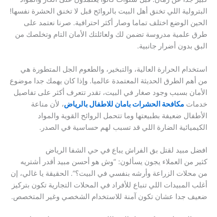
البترولية اللي تخنق أهل البيت بالروائح قبل لا تخنق الحشرة نفسها!
الحين الوضع اختلف تماما وصار أكثر احترافية. صرنا نعتمد على
طرق علمية مدروسة تضمن لك ولعائلتك الأمان التام وتخلصك من
البق بدون أضرار جانبية.
استخدام الحرارة العالية، والتبخير، والطعوم الجل المتطورة هي
من أهم الطرق الحديثة المعتمدة عالميا. وإذا كان يهمك جدا موضوع
الأمان بسبب وجود صغار في البيت، تقدر تتعرف أكثر على تفاصيل
خدمات
مكافحة الحشرات بامان للاطفال بالرياض
، لأن مناعة
الأطفال ضعيفة بطبيعتها وما تتحمل الروائح القوية والمواد
الكيميائية الضارة اللي قد تسبب لهم حساسية في الصدر.
افضل مبيد لقتل بق الفراش يباع في حي الشفا الرياض
كثير من العملاء يجون يسألون: “وش هو أحسن مبيد أقدر أشتريه
من محلات الزراعة وأرشه بنفسي في البيت؟”. الحقيقة يا غالي، إن
أغلب المبيدات اللي تنباع للأفراد في المحلات التجارية تكون بتركيز
ضعيف جدا عشان تكون آمنة للاستخدام الشخصي وغير المتخصص.