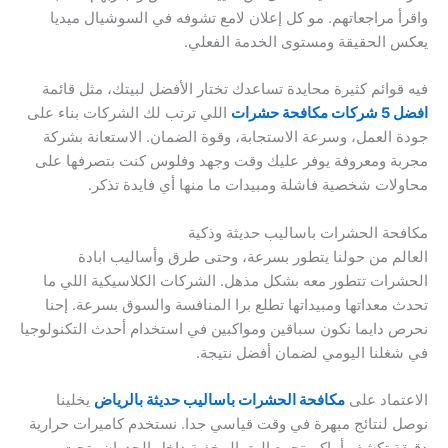
واقرأ مراجعاتهم. مو كل إعلان لامع تشوفه في السوشيال ميديا
يعكس الحقيقة ومستوى الخدمة الفعلي.
فيه قوائم كثيرة محايدة تساعدك تختار الأفضل لبيتك، مثل قائمة
افضل 5 شركات مكافحة حشرات
اللي ترتب لك الشركات بناء على
جودة العمل، وسرعة الاستجابة، وقوة الضمان. الاستعانة بشركة
مجربة ومعروفة يوفر عليك وقت وجهد وفلوس كنت بتصرفها على
محاولات شخصية فاشلة ومبيدات ما منها أي فايدة تذكر.
مكافحة الحشرات باساليب حديثة وذكية
العالم من حولنا يتطور بسرعة، وحتى طرق وأساليب ابادة
الحشرات تتطور معه بشكل مذهل. الشركات الكلاسيكية اللي ما
تحدث معداتها ومبيداتها تطلع برا المنافسة والسوق بسرعة. إحنا
نحرص دايما نكون سباقين ومواكبين في استخدام أحدث التكنولوجيا
في شغلنا اليومي لضمان أفضل نتيجة.
الاعتماد على
مكافحة الحشرات باساليب حديثة بالرياض
يخلينا
نوصل لنتائج مبهرة في وقت قياسي جدا. نستخدم كاميرات حرارية
دقيقة تكشف أماكن تجمع البق المخفية داخل الجدران وتحت