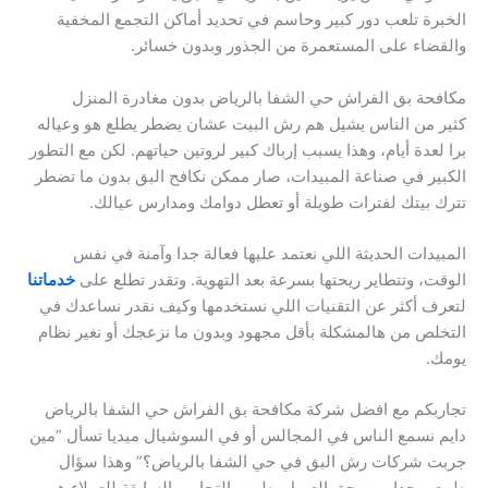
الخبرة تلعب دور كبير وحاسم في تحديد أماكن التجمع المخفية
والقضاء على المستعمرة من الجذور وبدون خسائر.
مكافحة بق الفراش حي الشفا بالرياض بدون مغادرة المنزل
كثير من الناس يشيل هم رش البيت عشان يضطر يطلع هو وعياله
برا لعدة أيام، وهذا يسبب إرباك كبير لروتين حياتهم. لكن مع التطور
الكبير في صناعة المبيدات، صار ممكن نكافح البق بدون ما تضطر
تترك بيتك لفترات طويلة أو تعطل دوامك ومدارس عيالك.
المبيدات الحديثة اللي نعتمد عليها فعالة جدا وآمنة في نفس
الوقت، وتتطاير ريحتها بسرعة بعد التهوية. وتقدر تطلع على
خدماتنا
لتعرف أكثر عن التقنيات اللي نستخدمها وكيف نقدر نساعدك في
التخلص من هالمشكلة بأقل مجهود وبدون ما نزعجك أو نغير نظام
يومك.
تجاربكم مع افضل شركة مكافحة بق الفراش حي الشفا بالرياض
دايم نسمع الناس في المجالس أو في السوشيال ميديا تسأل “مين
جربت شركات رش البق في حي الشفا بالرياض؟” وهذا سؤال