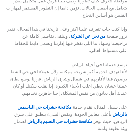
موقعنا، لتعرف كيف تطورنا وكيف بنينا فريق عمل متكامل يقدر
يتعامل مع أصعب الحالات. نؤمن دايما إن التطوير المستمر لمهارات
الفنيين هو أساس النجاح.
وإذا كنت حاب تتعرف علينا أكثر وعلى تاريخنا في هذا المجال، تقدر
تزور صفحة
من نحن عن الشركة
، وبتلقى تفاصيل كاملة عن
تراخيصنا وشهاداتنا اللي تفخر فيها إدارتنا ونسعى دايما للحفاظ
على مستواها العالي.
توسع خدماتنا في أحياء الرياض
لأننا نهدف لخدمة أكبر شريحة ممكنة، ولأن عملائنا في حي الشفا
يوصون فينا لأقاربهم في شمال وشرق الرياض، قررنا نوسع نطاق
عملنا عشان نغطي أغلب الأحياء الكبيرة. إذا نقلت سكنك أو كان
عندك أهل يعانون من نفس المشكلة، إحنا جاهزين نخدمهم.
على سبيل المثال، نقدم خدمة
مكافحة حشرات حي الياسمين
بالرياض
بأعلى معايير الجودة، ونفس الشيء ينطبق على شرق
الرياض، حيث نوفر
مكافحة حشرات حي النسيم بالرياض
لضمان
بيئة نظيفة وآمنة.