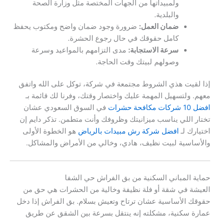
ولمبيداتها من الجهات المختصة مثل وزارة الصحة
والبلدية.
ضمان العمل:
ضرورة وجود ضمان واضح ومكتوب يحفظ
كامل حقوقك في حال رجوع الحشرة.
سرعة الاستجابة:
مدى التزامهم بالمواعيد وسرعة
وصولهم لبيتك وقت الحاجة.
إذا لقيت هذي الشروط مجتمعة في شركة، توكل على الله واتفق
معهم. ولتسهيل المهمة عليك واختصار وقتك، وفرنا لك قائمة بـ
افضل 10 شركات مكافحة حشرات
في السوق السعودي عشان
تختار اللي يناسب ميزانيتك وظروفك وأنت متطمن. تذكر دايم إن
اختيارك لـ
افضل شركة رش مبيدات بالرياض
هو الخطوة الأولى
والأساسية لبيت نظيف، هادي، وخالي من الأمراض والمشاكل.
حماية المباني السكنية من بق الفراش حي الشفا
العيشة في شقة أو فلة نظيفة وخالية من الحشرات هي حق من
حقوقك الأساسية عشان ترتاح وتعيش بسلام. بق الفراش إذا دخل
عمارة سكنية، مشكلته إنه ينتقل بسرعة بين الشقق عن طريق