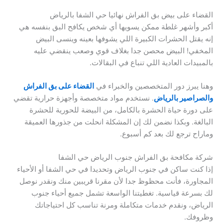
القضاء على بيض بق الفراش نهائيا حي الشفا بالرياض
أكبر وأشهر غلطة ممكن يسويها أي شخص يكافح البق بنفسه هي
إنه يقتل الحشرات الكبيرة اللي يشوفها بعينه وينسى البيض
المخفي! البيض محصن جدا بغلاف قوي وصعب ينقضي عليه
بالمبيدات العادية اللي تنباع في البقالات.
وهنا يبرز دور المتخصصين والخبراء في
القضاء على بق الفراش
والصراصير بالرياض
. نستخدم مواد متخصصة وأجهزة حرارية تقضي
على دورة حياة الحشرة بالكامل، من البيضة للحورية للحشرة
البالغة. وبكذا نضمن لك إن المشكلة انحلت من جذورها العميقة
وماراح ترجع لك بعد كم أسبوع.
شركة مكافحة بق الفراش جنوب الرياض حي الشفا
إذا كنت ساكن في جنوب الرياض وتحديدا في حي الشفا أو الأحياء
المجاورة، فأنت محظوظ جدا لأن مقرنا قريبين منك ونقدر نوصل
لك بسرعة قياسية. تغطيتنا الواسعة تشمل جميع أحياء جنوب
الرياض، ونقدم خدمات متكاملة ومرنة تناسب كل احتياجاتك
وظروفك.