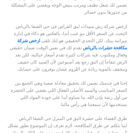
تضمن لك شغل نظيف ومرتب يبيض الوجه ويقضي على المشكلة
من جذورها بدون خسائر.
ارخص شركة رش مبيدات لبق الفراش في حي الشفا بالرياض
البحث عن السعر الأقل مو عيب أبدا، بالعكس هو ذكاء في إدارة
ميزانية بيتك. لكن التحدي الحقيقي هو إنك تلقى
ارخص شركة
مكافحة حشرات بالرياض
تقدم لك في نفس الوقت ضمان حقيقي
وفعال ومكتوب. فيه شركات كثيرة تقدم أسعار خيالية، لكن بعد
الرش تتفاجأ إن البق رجع بعد أسبوعين لأن المبيد كان خفيف
ومخفف بالموية زيادة عن اللزوم عشان يوفرون على حسابك.
إحنا في خدمتك نضمن لك تحقيق معادلة صعبة وهي الجمع بين
السعر المناسب والمبيد الأصلي الفعال اللي يقضي على الحشرة
من أول رشة بإذن الله. ما نساوم أبدا على جودة المواد اللي
نستخدمها لأن سمعتنا هي رأس مالنا.
طرق القضاء على حشرة البق في المنزل حي الشفا الرياض
لما نتكلم عن طرق المكافحة، لازم نعرف إن الموضوع تطور بشكل
كبير جدا عن زمان. قبل سنوات كانوا يعتمدون على الكاز والمواد