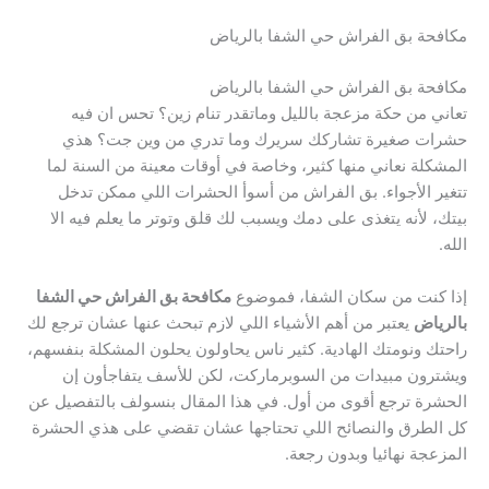
مكافحة بق الفراش حي الشفا بالرياض
مكافحة بق الفراش حي الشفا بالرياض
تعاني من حكة مزعجة بالليل وماتقدر تنام زين؟ تحس ان فيه
حشرات صغيرة تشاركك سريرك وما تدري من وين جت؟ هذي
المشكلة نعاني منها كثير، وخاصة في أوقات معينة من السنة لما
تتغير الأجواء. بق الفراش من أسوأ الحشرات اللي ممكن تدخل
بيتك، لأنه يتغذى على دمك ويسبب لك قلق وتوتر ما يعلم فيه الا
الله.
إذا كنت من سكان الشفا، فموضوع
مكافحة بق الفراش حي الشفا
بالرياض
يعتبر من أهم الأشياء اللي لازم تبحث عنها عشان ترجع لك
راحتك ونومتك الهادية. كثير ناس يحاولون يحلون المشكلة بنفسهم،
ويشترون مبيدات من السوبرماركت، لكن للأسف يتفاجأون إن
الحشرة ترجع أقوى من أول. في هذا المقال بنسولف بالتفصيل عن
كل الطرق والنصائح اللي تحتاجها عشان تقضي على هذي الحشرة
المزعجة نهائيا وبدون رجعة.