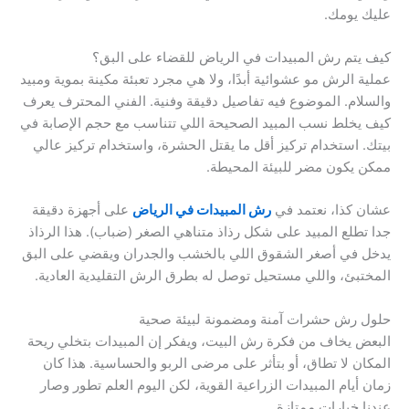
عليك يومك.
كيف يتم رش المبيدات في الرياض للقضاء على البق؟
عملية الرش مو عشوائية أبدًا، ولا هي مجرد تعبئة مكينة بموية ومبيد
والسلام. الموضوع فيه تفاصيل دقيقة وفنية. الفني المحترف يعرف
كيف يخلط نسب المبيد الصحيحة اللي تتناسب مع حجم الإصابة في
بيتك. استخدام تركيز أقل ما يقتل الحشرة، واستخدام تركيز عالي
ممكن يكون مضر للبيئة المحيطة.
عشان كذا، نعتمد في
رش المبيدات في الرياض
على أجهزة دقيقة
جدا تطلع المبيد على شكل رذاذ متناهي الصغر (ضباب). هذا الرذاذ
يدخل في أصغر الشقوق اللي بالخشب والجدران ويقضي على البق
المختبئ، واللي مستحيل توصل له بطرق الرش التقليدية العادية.
حلول رش حشرات آمنة ومضمونة لبيئة صحية
البعض يخاف من فكرة رش البيت، ويفكر إن المبيدات بتخلي ريحة
المكان لا تطاق، أو بتأثر على مرضى الربو والحساسية. هذا كان
زمان أيام المبيدات الزراعية القوية، لكن اليوم العلم تطور وصار
عندنا خيارات ممتازة.