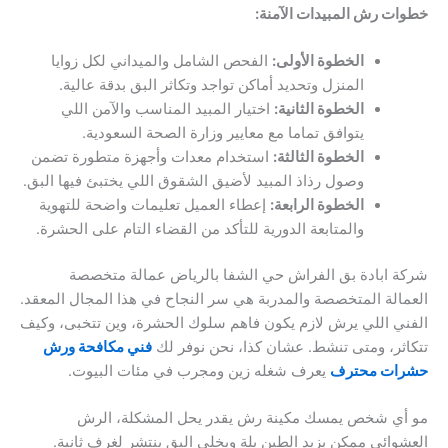
خطوات رش المبيدات الآمنة:
الخطوة الأولى:
الفحص الشامل والميداني لكل زوايا
المنزل وتحديد أماكن تواجد وتكاثر البق بدقة عالية.
الخطوة الثانية:
اختيار المبيد المناسب والآمن اللي
يتوافق تماما مع معايير وزارة الصحة السعودية.
الخطوة الثالثة:
استخدام معدات وأجهزة متطورة تضمن
وصول رذاذ المبيد لأضيق الشقوق اللي يختبئ فيها البق.
الخطوة الرابعة:
إعطاء العميل تعليمات واضحة للتهوية
والمتابعة الدورية للتأكد من القضاء التام على الحشرة.
شركة ابادة بق الفراش حي الشفا بالرياض عمالة متخصصة
العمالة المتخصصة والمدربة هي سر النجاح في هذا المجال المعقد.
الفني اللي يرش لازم يكون فاهم سلوك الحشرة، وين تتخبى، وكيف
تتكاثر، ومتى تنشط. عشان كذا، نحن نوفر لك
فني مكافحة ورش
حشرات محترف
يعرف شغله زين ومجرب في مئات البيوت.
مو أي شخص يمسك مكينة رش يقدر يحل المشكلة، الرش
العشوائي ممكن يزيد الطين بلة ويخلي البق ينتشر لغرف ثانية.