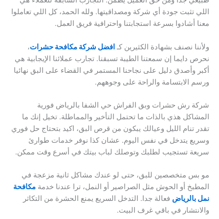
طبيعي جدا ومن حق العميل يطمن. التجارب السابقة للعملاء هي
اللي تثبت جودة أي شركة ومصداقيتها. ولله الحمد، كل اللي تعاملوا
معنا أشادوا بسرعة استجابتنا واحترافية فريق العمل.
ولأننا نصنف بشهادة الكثيرين كـ
افضل شركة مكافحة حشرات
،
نحرص دايما إن سمعتنا الطيبة تسبقنا. تجارب عملائنا الإيجابية هي
أكبر وأصدق دليل على نجاحنا المستمر في القضاء على البق نهائيا
ورسم الابتسامة والراحة على وجوههم.
شركة رش حشرات وبق الفراش حي الشفا بالرياض فورية
المشاكل هذي بالذات ما تحتمل التأخير والمماطلة. تخيل إنك ما
تقدر تنام الليل وعيالك يبكون من قرص البق، اكيد بتحتاج حل فوري
وسريع يتدخل في نفس اليوم. عشان كذا نوفر خدمات طوارئ
سريعة تستجيب لطلبك وتوصلك لباب بيتك في أسرع وقت ممكن.
مو بس متخصصين للبق، حتى لو عندك مشاكل ثانية مزعجة في
المطبخ أو الحوش مثل الصراصير أو النمل، ترا عندنا خدمة
مكافحة
نمل بالرياض
فعالة جدا. التدخل السريع يمنع الحشرة من التكاثر
والانتشار في باقي غرف البيت.