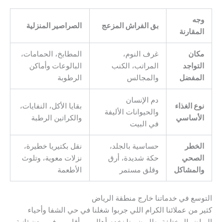
وجه
بق الفراش المزعج
الصراصير المنزلية
المقارنة
مكان
غرف النوم،
المطابخ، الحمامات،
التواجد
المراتب، الكنب
البالوعات وأماكن
المفضل
والمجالس
الرطوبة
دم الإنسان
نوع الغذاء
بقايا الأكل، النفايات،
والحيوانات الأليفة
الأساسي
والكراتين الرطبة
في البيت
الخطر
حساسية بالجلد،
نقل بكتيريا خطيرة،
الصحي
حكة شديدة، أرق
نزلات معوية، وتلوث
والمشاكل
وقلق مستمر
الأطعمة
التوسع في خدماتنا خارج منطقة الرياض
كثير من عملائنا الكرام اللي جربوا شغلنا في حي الشفا وأحياء