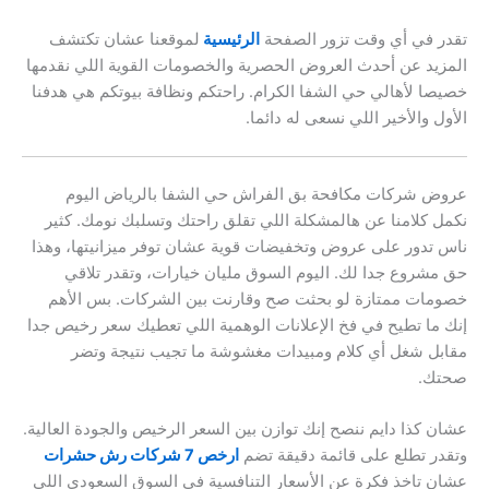
تقدر في أي وقت تزور الصفحة
الرئيسية
لموقعنا عشان تكتشف
المزيد عن أحدث العروض الحصرية والخصومات القوية اللي نقدمها
خصيصا لأهالي حي الشفا الكرام. راحتكم ونظافة بيوتكم هي هدفنا
الأول والأخير اللي نسعى له دائما.
عروض شركات مكافحة بق الفراش حي الشفا بالرياض اليوم
نكمل كلامنا عن هالمشكلة اللي تقلق راحتك وتسلبك نومك. كثير
ناس تدور على عروض وتخفيضات قوية عشان توفر ميزانيتها، وهذا
حق مشروع جدا لك. اليوم السوق مليان خيارات، وتقدر تلاقي
خصومات ممتازة لو بحثت صح وقارنت بين الشركات. بس الأهم
إنك ما تطيح في فخ الإعلانات الوهمية اللي تعطيك سعر رخيص جدا
مقابل شغل أي كلام ومبيدات مغشوشة ما تجيب نتيجة وتضر
صحتك.
عشان كذا دايم ننصح إنك توازن بين السعر الرخيص والجودة العالية.
وتقدر تطلع على قائمة دقيقة تضم
ارخص 7 شركات رش حشرات
عشان تاخذ فكرة عن الأسعار التنافسية في السوق السعودي اللي