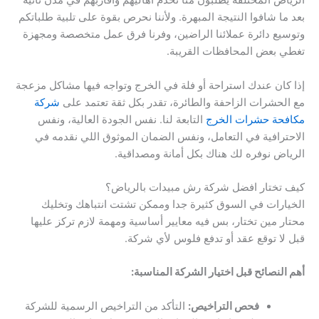
الرياض المختلفة يطلبون منا نخدم أهاليهم وأقاربهم في مدن ثانية
بعد ما شافوا النتيجة المبهرة. ولأننا نحرص بقوة على تلبية طلباتكم
وتوسيع دائرة عملائنا الراضين، وفرنا فرق عمل متخصصة ومجهزة
تغطي بعض المحافظات القريبة.
إذا كان عندك استراحة أو فلة في الخرج وتواجه فيها مشاكل مزعجة
مع الحشرات الزاحفة والطائرة، تقدر بكل ثقة تعتمد على
شركة
مكافحة حشرات الخرج
التابعة لنا. نفس الجودة العالية، ونفس
الاحترافية في التعامل، ونفس الضمان الموثوق اللي نقدمه في
الرياض نوفره لك هناك بكل أمانة ومصداقية.
كيف تختار افضل شركة رش مبيدات بالرياض؟
الخيارات في السوق كثيرة جدا وممكن تشتت انتباهك وتخليك
محتار مين تختار، بس فيه معايير أساسية ومهمة لازم تركز عليها
قبل لا توقع عقد أو تدفع فلوس لأي شركة.
أهم النصائح قبل اختيار الشركة المناسبة:
فحص التراخيص:
التأكد من التراخيص الرسمية للشركة