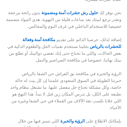
نحن نوفر لك
حلول رش حشرات آمنة ومضمونة
بدون رائحة مزعجة
وتقدر ترجع لبيتك بعد ساعات قليلة من التهوية. هذي المواد مصممة
خصيصا للاستخدام الداخلي في غرف النوم والمجالس.
إضافة لذلك، حرصنا الدائم على تقديم
مكافحة آمنة وفعالة
للحشرات بالرياض
يخلينا نستخدم تقنيات الجل والطعوم الذكية في
بعض الحالات، واللي ما تحتاج حتى إنك تفضي دواليبك أو تطلع من
بيتك نهائيا، خصوصا في مكافحة الصراصير والنمل.
الرؤية والخبرة في مكافحة بق الفراش حي الشفا بالرياض
خبرتنا الطويلة في السوق السعودي علمتنا إن كل بيت له حالة
خاصة، وكل مشكلة تحتاج حل مفصل عليها. ما نشتغل بنظام واحد
نطبقه على الكل، بل ندرس المكان زين قبل لا نبدأ. هذا النهج هو
اللي خلانا نكسب ثقة الآلاف من العملاء في حي الشفا وغيره من
الأحياء.
بإمكانك الاطلاع على
الرؤية والخبرة
اللي نتميز فيها من خلال