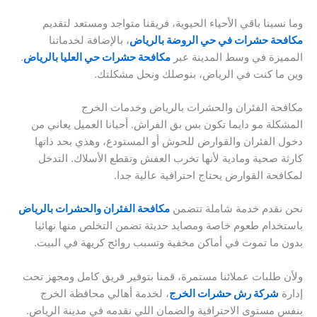
وما نسينا باقي الأحياء الحيوية، فريقنا متواجد ومستعد لتقديم
مكافحة حشرات في حي الروضة بالرياض
، بالإضافة لخدماتنا
المميزة في وسط المدينة عبر
مكافحة حشرات حي العليا بالرياض
.
وين ما كنت في الرياض، بنوصلك ونحل مشكلتك.
مكافحة الفئران والحشرات بالرياض وخدمات الخرج
المشكلة مو دايما تكون بس بق الفراش. أحيانا العميل يعاني من
دخول الفئران والقوارض للحوش أو المستودع، وهذي بحد ذاتها
كارثة صحية ومادية لأنها تخرب العفش وتقطع الأسلاك. التدخل
لمكافحة القوارض يحتاج احترافية عالية جدا.
نحن نقدم خدمة شاملة تتضمن
مكافحة الفئران والحشرات بالرياض
باستخدام طعوم خاصة ومصايد حديثة تضمن التخلص منها نهائيا
بدون ما تموت في أماكن مخفية وتسبب روائح كريهة في البيت.
ولأن طلبات عملائنا مستمرة، قمنا بتوفير فريق كامل ومجهز تحت
إدارة
شركة رش حشرات الخرج
، لخدمة أهالي محافظة الخرج
بنفس مستوى الاحترافية والضمان اللي نقدمه في مدينة الرياض.