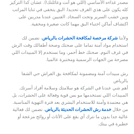
مصدر غذاءه الأساسي (اللي هو أنت وعائلتك!). عشان كذا التركيز
كله يكون على هذي الغرف تحديدا. البق يتخفى في ثنايا المراتب
وبين خشب السرير وتحت السجاد. الفنيين عندنا مدربين على
اكتشاف أماكن اختباء البق مهما كانت صغيرة ومخفية.
ولأننا
شركة مرخصة لمكافحة الحشرات بالرياض
، نضمن لك
استخدام مواد آمنة تماما على صحتك وصحة أطفالك وقت الرش
في غرف النوم. صحتك خط أحمر، وما نستخدم إلا المبيدات اللي
مصرحة من الجهات الرسمية ومختبرة عالميا.
رش مبيدات آمنة ومضمونة لمكافحة بق الفراش حي الشفا
بالرياض
أهم شي عندنا في الشركة هو سلامتك وسلامة أفراد أسرتك.
المبيدات اللي نستخدمها مو بس قوية وفعالة على الحشرات، بل
هي معتمدة وآمنة للاستخدام البشري بعد فترة التهوية المناسبة.
من خلال
خدمة رش الحشرات الحديثة بالرياض
، نضمن لك فعالية
عالية جدا بدون ما نترك أي بقع على الأثاث أو روائح مزعجة أو
خطيرة في بيتك.