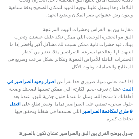
البلاط، وهذا يسهل علينا توجيه المبيد للمكان الصحيح بدقة متناهية
وبدون رش عشوائي يضر المكان ويضيع الجهد.
مقارنة بين بق الفراش وحشرات البيت المزعجة
البق مو الحشرة الوحيدة اللي ممكن تنكد عليك عيشتك وتخرب
بيتك، فيه حشرات ثانية ممكن تسبب لك مشاكل أكبر وأخطر إذا ما
انتبهت لها وعالجتها بسرعة. الصراصير مثلا، تعتبر من أخطر
الحشرات الناقلة للأمراض المعوية وتتكاثر بشكل مرعب وسريع في
المطابخ والحمامات وتلوث الأكل.
إذا كنت تعاني منها، ضروري جدا تقرأ عن
اضرار وجود الصراصير في
البيت
عشان تعرف حجم الكارثة اللي ممكن تسببها لصحتك وصحة
أطفالك لا سمح الله. ومثل ما عندنا حلول جذرية للبق، عندنا بعد
حلول سحرية تقضي على الصراصير تماما. وتقدر تطلع على
افضل
9 طرق لمكافحة الصراصير
اللي نعتمدها في شغلنا ونحقق فيها
نجاحات كبيرة.
جدول يوضح الفرق بين البق والصراصير عشان تكون بالصورة: