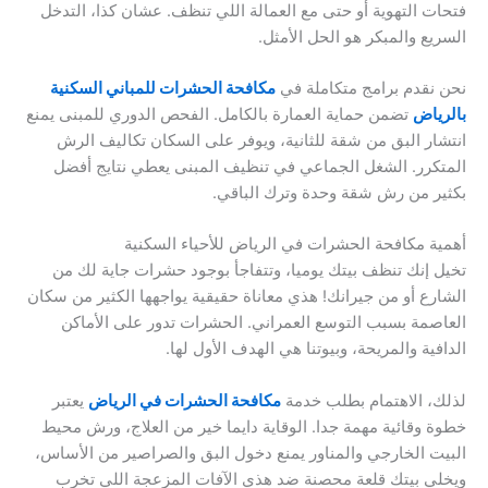
فتحات التهوية أو حتى مع العمالة اللي تنظف. عشان كذا، التدخل
السريع والمبكر هو الحل الأمثل.
نحن نقدم برامج متكاملة في
مكافحة الحشرات للمباني السكنية
بالرياض
تضمن حماية العمارة بالكامل. الفحص الدوري للمبنى يمنع
انتشار البق من شقة للثانية، ويوفر على السكان تكاليف الرش
المتكرر. الشغل الجماعي في تنظيف المبنى يعطي نتايج أفضل
بكثير من رش شقة وحدة وترك الباقي.
أهمية مكافحة الحشرات في الرياض للأحياء السكنية
تخيل إنك تنظف بيتك يوميا، وتتفاجأ بوجود حشرات جاية لك من
الشارع أو من جيرانك! هذي معاناة حقيقية يواجهها الكثير من سكان
العاصمة بسبب التوسع العمراني. الحشرات تدور على الأماكن
الدافية والمريحة، وبيوتنا هي الهدف الأول لها.
لذلك، الاهتمام بطلب خدمة
مكافحة الحشرات في الرياض
يعتبر
خطوة وقائية مهمة جدا. الوقاية دايما خير من العلاج، ورش محيط
البيت الخارجي والمناور يمنع دخول البق والصراصير من الأساس،
ويخلي بيتك قلعة محصنة ضد هذي الآفات المزعجة اللي تخرب