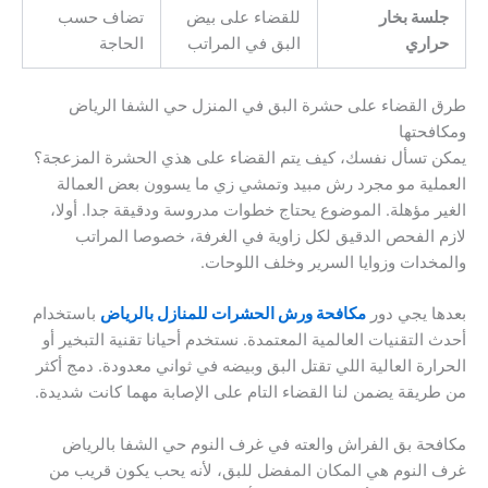
جلسة بخار
للقضاء على بيض
تضاف حسب
حراري
البق في المراتب
الحاجة
طرق القضاء على حشرة البق في المنزل حي الشفا الرياض
ومكافحتها
يمكن تسأل نفسك، كيف يتم القضاء على هذي الحشرة المزعجة؟
العملية مو مجرد رش مبيد وتمشي زي ما يسوون بعض العمالة
الغير مؤهلة. الموضوع يحتاج خطوات مدروسة ودقيقة جدا. أولا،
لازم الفحص الدقيق لكل زاوية في الغرفة، خصوصا المراتب
والمخدات وزوايا السرير وخلف اللوحات.
بعدها يجي دور
مكافحة ورش الحشرات للمنازل بالرياض
باستخدام
أحدث التقنيات العالمية المعتمدة. نستخدم أحيانا تقنية التبخير أو
الحرارة العالية اللي تقتل البق وبيضه في ثواني معدودة. دمج أكثر
من طريقة يضمن لنا القضاء التام على الإصابة مهما كانت شديدة.
مكافحة بق الفراش والعته في غرف النوم حي الشفا بالرياض
غرف النوم هي المكان المفضل للبق، لأنه يحب يكون قريب من