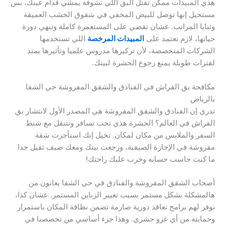
هذي المبيدات ممكن تقتل البق اللي تشوفه يمشي قدام عينك، بس
مستحيل إنها توصل للبيض المخفي في شقوق الخشب العميقة
وثنايا المراتب. عشان تقضي على المستعمرة كاملة وتنهي دورة
حياتها، لازم تعتمد على
المبيدات المرخصة
اللي تستخدمها
الشركات المتخصصة، لأن تركيزها مدروس علميا وتأثيرها يمتد
لفترات طويلة يمنع رجوع الحشرة لبيتك.
مكافحة بق الفراش في الفنادق والشقق المفروشة حي الشفا
بالرياض
تدري إن الفنادق والشقق المفروشة هي المصدر الأول لانتشار بق
الفراش في العالم؟ الحشرة هذي تحب تسافر وتتنقل مع شنط
السفر والملابس من مكان لمكان. تخيل إنك استأجرت شقة
مفروشة في الإجازة الصيفية، ورجعت بيتك ومعك ضيف ثقيل جدا
ما كنت حاسب حسابه وخرب عليك راحتك!
أصحاب الشقق المفروشة والفنادق في حي الشفا يعانون من
هالمشكلة بشكل مستمر بسبب تغيير الزباين المستمر. عشان كذا،
نوفر لهم برامج تعاقد دورية صارمة تضمن نظافة المكان باستمرار
وحمايته من أي غزو حشري. وهذا جزء أساسي من تخصصنا في