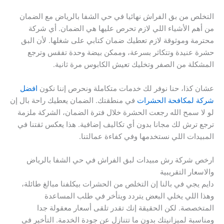
التخلص من بق الفراش نهائيا في حي الشفا بالرياض مع الضمان
من أهم الأشياء اللي لازم تحرص عليها هي الضمان. أي شركة
محترمة وموثوقة لازم تعطيك ضمان كتابي على شغلها. لأن البق
حشرة عنيدة وتتكاثر بسرعة، وممكن بيضة وحدة تفقس وترجع
المشكلة من الصفر وتخليك تعيش الكابوس مرة ثانية.
عشان كذا، حنا نوفر لك خدمات متكاملة ونحرص إننا نكون
افضل
شركة لمكافحة الحشرات
في منطقتك. الضمان يعطيك راحة بال إن
لو لا سمح الله رجعت الحشرة خلال فترة الضمان، الشركة ملزمة
ترجع ترش لك مجانا بدون أي تكاليف إضافية. هذا يعكس ثقتنا في
المبيدات اللي نستخدمها وفي كفاءة عمالتنا.
ارخص شركة رش مبيدات لبق الفراش في حي الشفا بالرياض
والاسعار التقريبية
دايم يجي في بالنا إن التخلص من الحشرات بيكلفنا مبالغ طائلة،
وهذا اللي يخلي البعض يتردد ويتأخر في طلب المساعدة
المتخصصة. لكن الحقيقة إنك تقدر تلقى أسعار معقولة جدا
ومناسبة لميزانيتك بدون ما تتنازل عن جودة الخدمة. التأخير في