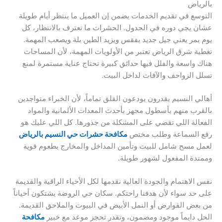
بالرياض
التوسع في تقديم الخدمات يضمن إن العميل ما ينتظر أيام طويلة
عشان يجي دوره في الجدول. الحشرات ما تعترف بالانتظار، كل
يوم يمر يعني جيل جديد يفقس ويزيد الطين بلة ويصعب المهمة.
تغطية شرق الرياض تعتبر من الأولويات المهمة، لأن المساحات
هناك واسعة والفلل فيها حدائق كبيرة تحتاج عناية مستمرة لمنع
تسلل الزواحف والآفات لداخل البيت.
أهالي النسيم يقدرون يودعون القلق تماماً، لأن الخبراء متواجدين
بالقرب منهم بأسطول مجهز بأحدث المعدات الألمانية والمواد
الفعالة اللي تقضي على المشكلة من جذورها. كل اللي عليك هو
رفع السماعة وطلب مختص
مكافحة حشرات حي النسيم بالرياض
لعمل مسح شامل للبيت وتأمين المداخل والمخارج بطعوم قوية
وممتدة المفعول لشهور طويلة.
نفس الاهتمام والجودة العالية نقدمها لكل الأحياء الراقية والقديمة
على حد سواء لأن هدفنا راحتكم. سكان حي الروضة يشتكون أحياناً
من بعض القوارض أو النمل الأبيض في البيوت والملاحق القديمة.
الحل دايماً موجود ومضمون، وتقدر تحجز موعد مع خبير
مكافحة