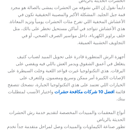
الحشرات الحديثة بالرياض
دايماً نقول إن اللي نشوفه من الحشرات يمشى بالصالة هو مجرد
قمة جبل الجليد. المشكلة الأكبر والمصيبة الحقيقية تكون في
الأعشاش المخفية اللي تفرخ مئات الحشرات يومياً وتزيد المعاناة.
هذي الأعشاش تتواجد في أماكن مستحيل تخطر على بالك، مثل
خلف براويز الكهرباء، داخل مواسير الصرف الصحي، أو في
التجاويف الخشبية العميقة.
أجهزة الرش المتطورة قادرة على تحويل المبيد لضباب كثيف
يتغلغل في أعمق الشقوق ويدمر العش باللي فيه ويقضي على
اليرقات. هذي التكنولوجيا غيرت قواعد اللعبة وخلت السيطرة على
الإصابات الكبيرة أمر ممكن وسريع ومضمون. وللتعرف على
الخيارات اللي تعتمد على هذي التكنولوجيا الجبارة، ننصحك تتصفح
قائمة
افضل 10 شركات مكافحة حشرات
واختيار الأنسب لمتطلبات
بيتك.
أنواع المعقمات والمبيدات المخصصة لتقديم خدمة رش الحشرات
الحديثة بالرياض
تطور صناعة الكيماويات والمبيدات وصل لمراحل متقدمة جداً تخدم