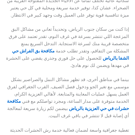
سكانية عالية تختلف تماماً عن الأحياء الجديدة المفتوحة القريبة من
الصحراء. عشان كذا، توفير خدمة سريعة ومحلية في كل حي يعتبر
ميزة تنافسية قوية توفر على العميل وقت وجهد كبير في الانتظار.
إذا كنت من سكان جنوب الرياض، وتحديداً تعاني من مشاكل البق
المزعجة اللي تنتشر بسرعة في غرف النوم، تقدر تعتمد على فرق
متخصصة قريبة منك لسرعة الاستجابة. التدخل السريع يمنع
المشكلة من التفاقم، وتقدر تطلب خدمة
مكافحة بق الفراش حي
الشفا بالرياض
للحصول على حل فوري وجذري يقضي على الحشرة
في مهدها ويضمن لك نوم هادئ.
بينما في مناطق أخرى، قد تظهر مشاكل النمل والصراصير بشكل
موسمي مع تغير الجو ودخول فصل الصيف. القرب الجغرافي لفرق
العمل يسهل عمليات المعاينة والمتابعة. لأهالي العزيزية الكرام،
الخدمة متوفرة على مدار الساعة، ومجرد تواصلكم مع فني
مكافحة
حشرات في حي العزيزية بالرياض
بيضمن لكم زيارة سريعة لمعالجة
أي إصابة قبل لا تنتشر في باقي غرف البيت.
تغطية جغرافية واسعة لضمان فعالية خدمة رش الحشرات الحديثة