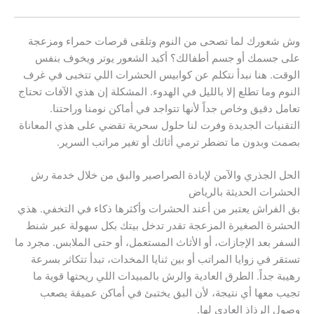
وش شعورك لما تصحى من النوم وتلقى قرصات حمراء ومزعجة
على جسمك أو جسم أطفالك؟ أكيد الشعور يوتر ويخوف بنفس
الوقت. هنا نبدأ نتكلم عن كوابيس الحشرات اللي تتخبى في غرف
النوم وما تطلع إلا بالليل في الهدوء. المشكلة إن هذي الآفات تحتاج
تعامل دقيق وخاص جداً لأنها تتواجد في أماكن نومنا وراحتنا.
التقنيات الجديدة وفرت لنا حلول سحرية تقضي على هذي المعاناة
بصمت وبدون ما تضطر ترمي أثاثك أو تغير مراتب السرير.
الحل الجذري والآمن لإبادة الصراصير والبق من خلال خدمة رش
الحشرات الحديثة بالرياض
بق الفراش يعتبر من أعند الحشرات وأكثرها ذكاء في التخفي. هذي
الحشرة الصغيرة المزعجة تقدر تدخل بيتك بكل سهولة عبر شنط
السفر بعد الإجازات، أو الأثاث المستعمل، أو حتى الملابس. مجرد ما
تستقر في زوايا المراتب أو بين ثنايا المخدات، تبدأ تتكاثر بسرعة
رهيبة جداً. الطرق العادية والرش بالمبيدات اللي ريحتها قوية ما
تجيب معها أي نتيجة، لأن البق يختبئ في أماكن عميقة يصعب
وصول الرذاذ العادي لها.