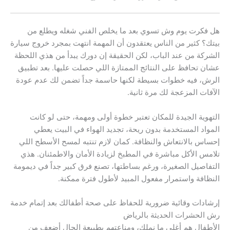
هل فكرت يوم وش تسوي بعد ما يخلص الفني شغله ويطلع من
بيتك؟ كثير من الناس يعتقدون أن المهمة انتهت بمجرد خروج سيارة
الشركة من عند الباب، لكن الحقيقة إن دورك يبدأ من هذي اللحظة
عشان تحافظ على النتائج الممتازة اللي حصلت عليها. بعد تطبيق
الرش، فيه خطوات بسيطة لكنها حاسمة جداً تضمن لك عدم عودة
الآفات المزعجة لك مرة ثانية.
التهوية الجيدة للمكان تعتبر خطوة أولى ومهمة، حتى لو كانت
المواد المستخدمة بدون ريحة، تجديد الهواء في البيت يعطي
إحساس بالانتعاش والنظافة. كمان لازم تنتبه لمسح الأسطح اللي
تلامس الأكل مباشرة في المطبخ لزيادة الأمان والاطمئنان. هذي
التفاصيل الصغيرة، ورغم بساطتها، تصنع فرق كبير جداً في ديمومة
النظافة واستمرار مفعول المبيد لأطول فترة ممكنة.
إرشادات وقائية ضرورية للحفاظ على صحة أطفالك بعد إتمام خدمة
رش الحشرات الحديثة بالرياض
الأطفال هم أغلى ما نملك، ومناعتهم بطبيعة الحال أضعف من