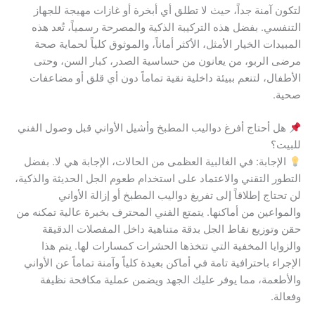
لتكون آمنة جداً، حيث لا تطلق أي أبخرة أو غازات مهيجة للجهاز
التنفسي. بفضل هذه التركيبة الذكية والمصرحة رسمياً، تُعد هذه
المبيدات الخيار الأمثل، الأكثر أماناً، والموثوق كلياً لحماية صحة
مرضى الربو، من يعانون من حساسية الصدر، كبار السن، وحتى
الأطفال، لتنعم ببيئة داخلية نقية تماماً دون أي قلق أو مضاعفات
صحية.
هل أحتاج أفرغ دواليب المطبخ وأشيل الأواني قبل وصول الفني
للبيت؟
الإجابة: في الغالبية العظمى من الحالات، الإجابة هي لا. بفضل
التطور التقني والاعتماد على استخدام طعوم الجل الحديثة والذكية،
لن تحتاج إطلاقاً إلى تفريغ دواليب المطبخ أو إزالة الأواني
والمواعين من أماكنها. يتمتع الفني المحترف بخبرة عالية تمكنه من
حقن وتوزيع نقاط الجل بدقة متناهية داخل المفصلات الدقيقة
والزوايا المخفية التي تتخذها الحشرات كمسارات لها. يتم هذا
الإجراء باحترافية تامة في أماكن بعيدة كلياً وآمنة تماماً عن الأواني
والأطعمة، مما يوفر عليك الجهد ويضمن عملية مكافحة نظيفة
وفعالة.