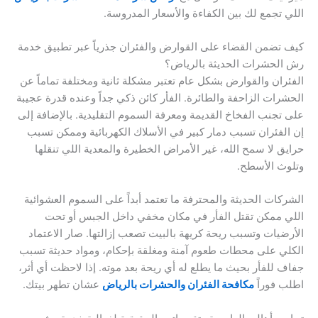
اللي تجمع لك بين الكفاءة والأسعار المدروسة.
كيف تضمن القضاء على القوارض والفئران جذرياً عبر تطبيق خدمة
رش الحشرات الحديثة بالرياض؟
الفئران والقوارض بشكل عام تعتبر مشكلة ثانية ومختلفة تماماً عن
الحشرات الزاحفة والطائرة. الفأر كائن ذكي جداً وعنده قدرة عجيبة
على تجنب الفخاخ القديمة ومعرفة السموم التقليدية. بالإضافة إلى
إن الفئران تسبب دمار كبير في الأسلاك الكهربائية وممكن تسبب
حرايق لا سمح الله، غير الأمراض الخطيرة والمعدية اللي تنقلها
وتلوث الأسطح.
الشركات الحديثة والمحترفة ما تعتمد أبداً على السموم العشوائية
اللي ممكن تقتل الفأر في مكان مخفي داخل الجبس أو تحت
الأرضيات وتسبب ريحة كريهة بالبيت تصعب إزالتها. صار الاعتماد
الكلي على محطات طعوم آمنة ومغلقة بإحكام، ومواد حديثة تسبب
جفاف للفأر بحيث ما يطلع له أي ريحة بعد موته. إذا لاحظت أي أثر،
اطلب فوراً
مكافحة الفئران والحشرات بالرياض
عشان تطهر بيتك.