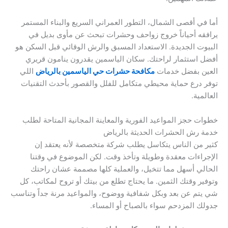
أما في أقصى الشمال، التطور العمراني السريع والبناء المستمر
يرافقه أحياناً خروج زواحف وحشرات تبحث عن مأوى بديل في
البيوت الجديدة. الاستعداد المسبق والرش الوقائي قبل السكن هو
أفضل استثمار لراحتك. سكان الياسمين يقدرون ينامون قريري
العين بفضل خدمات
مكافحة حشرات حي الياسمين بالرياض
اللي
توفر درع حماية محيطي متكامل للفلل والقصور بأحدث التقنيات
العالمية.
خطوات حجز المواعيد الفورية والمعاينة المجانية المتاحة لطلب
خدمة رش الحشرات الحديثة بالرياض
كثير من الناس يتكاسل يطلب شركة متخصصة لأنه يعتقد إن
الإجراءات معقدة وطويلة وتأخذ وقت. لكن الموضوع في وقتنا
الحالي أسهل مما تتخيل، والعملية كلها مصممة عشان راحتك
وتوفير وقتك الثمين. ما يحتاج تطلع من بيتك أو تروح لمكاتب، كل
شي يتم عن بعد وبكل شفافية ووضوح، والمواعيد مرنة جداً وتناسب
جدولك المزدحم سواء بالصباح أو المساء.