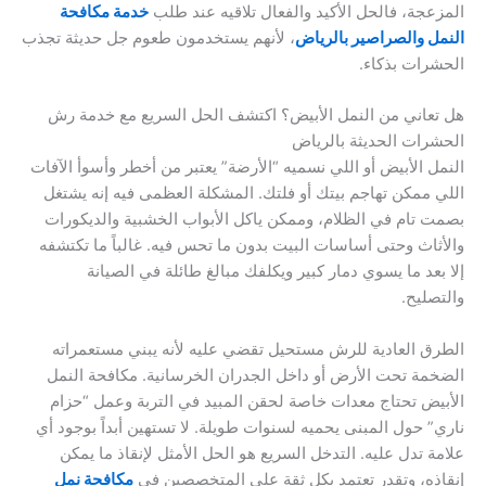
المزعجة، فالحل الأكيد والفعال تلاقيه عند طلب
خدمة مكافحة
النمل والصراصير بالرياض
، لأنهم يستخدمون طعوم جل حديثة تجذب
الحشرات بذكاء.
هل تعاني من النمل الأبيض؟ اكتشف الحل السريع مع خدمة رش
الحشرات الحديثة بالرياض
النمل الأبيض أو اللي نسميه “الأرضة” يعتبر من أخطر وأسوأ الآفات
اللي ممكن تهاجم بيتك أو فلتك. المشكلة العظمى فيه إنه يشتغل
بصمت تام في الظلام، وممكن ياكل الأبواب الخشبية والديكورات
والأثاث وحتى أساسات البيت بدون ما تحس فيه. غالباً ما تكتشفه
إلا بعد ما يسوي دمار كبير ويكلفك مبالغ طائلة في الصيانة
والتصليح.
الطرق العادية للرش مستحيل تقضي عليه لأنه يبني مستعمراته
الضخمة تحت الأرض أو داخل الجدران الخرسانية. مكافحة النمل
الأبيض تحتاج معدات خاصة لحقن المبيد في التربة وعمل “حزام
ناري” حول المبنى يحميه لسنوات طويلة. لا تستهين أبداً بوجود أي
علامة تدل عليه. التدخل السريع هو الحل الأمثل لإنقاذ ما يمكن
إنقاذه، وتقدر تعتمد بكل ثقة على المتخصصين في
مكافحة نمل