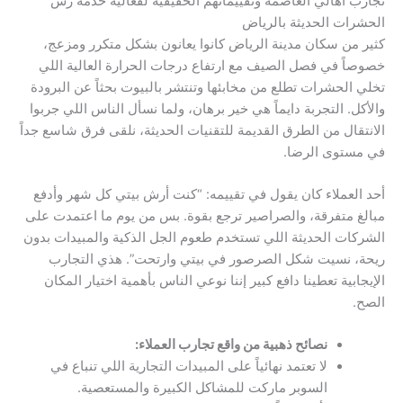
تجارب أهالي العاصمة وتقييماتهم الحقيقية لفعالية خدمة رش
الحشرات الحديثة بالرياض
كثير من سكان مدينة الرياض كانوا يعانون بشكل متكرر ومزعج،
خصوصاً في فصل الصيف مع ارتفاع درجات الحرارة العالية اللي
تخلي الحشرات تطلع من مخابئها وتنتشر بالبيوت بحثاً عن البرودة
والأكل. التجربة دايماً هي خير برهان، ولما نسأل الناس اللي جربوا
الانتقال من الطرق القديمة للتقنيات الحديثة، نلقى فرق شاسع جداً
في مستوى الرضا.
أحد العملاء كان يقول في تقييمه: “كنت أرش بيتي كل شهر وأدفع
مبالغ متفرقة، والصراصير ترجع بقوة. بس من يوم ما اعتمدت على
الشركات الحديثة اللي تستخدم طعوم الجل الذكية والمبيدات بدون
ريحة، نسيت شكل الصرصور في بيتي وارتحت”. هذي التجارب
الإيجابية تعطينا دافع كبير إننا نوعي الناس بأهمية اختيار المكان
الصح.
نصائح ذهبية من واقع تجارب العملاء:
لا تعتمد نهائياً على المبيدات التجارية اللي تنباع في
السوبر ماركت للمشاكل الكبيرة والمستعصية.