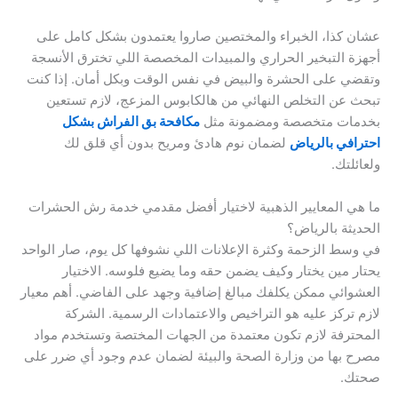
عشان كذا، الخبراء والمختصين صاروا يعتمدون بشكل كامل على
أجهزة التبخير الحراري والمبيدات المخصصة اللي تخترق الأنسجة
وتقضي على الحشرة والبيض في نفس الوقت وبكل أمان. إذا كنت
تبحث عن التخلص النهائي من هالكابوس المزعج، لازم تستعين
بخدمات متخصصة ومضمونة مثل
مكافحة بق الفراش بشكل
احترافي بالرياض
لضمان نوم هادئ ومريح بدون أي قلق لك
ولعائلتك.
ما هي المعايير الذهبية لاختيار أفضل مقدمي خدمة رش الحشرات
الحديثة بالرياض؟
في وسط الزحمة وكثرة الإعلانات اللي نشوفها كل يوم، صار الواحد
يحتار مين يختار وكيف يضمن حقه وما يضيع فلوسه. الاختيار
العشوائي ممكن يكلفك مبالغ إضافية وجهد على الفاضي. أهم معيار
لازم تركز عليه هو التراخيص والاعتمادات الرسمية. الشركة
المحترفة لازم تكون معتمدة من الجهات المختصة وتستخدم مواد
مصرح بها من وزارة الصحة والبيئة لضمان عدم وجود أي ضرر على
صحتك.