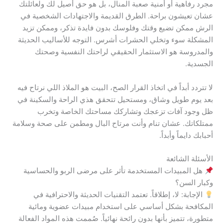
مجرد رفاهية أو أمنية صعبة المنال، بل هو حق أصيل لك ولعائلتك
عشان تعيشون براحة. الطرق القديمة والاجتهادات الشخصية في
الرش ممكن تضيع وقتك وفلوسك بدون فايدة تذكر، وممكن تزيد
المشكلة سوء وتخلي الحشرات أشرس. التوجه للأساليب الحديثة
والمدروسة هو الاستثمار الحقيقي لراحتك النفسية وصحتك
الجسدية.
لا تتردد أبداً في اتخاذ القرار الصح، البيت هو الملاذ اللي نرتاح فيه
بعد يوم طويل وشاق، ومستحيل تتحقق هذي الراحة والسكينة في
ظل وجود آفات تزعجك وتشاركك مساحتك الخاصة وتخرب
ممتلكاتك. عشان تنام وأنت مرتاح البال ومطمن على صحة وسلامة
أحبابك دايماً وأبداً.
الأسئلة الشائعة
هل المبيدات المستخدمة تأثر على مرضى الربو والحساسية
وكبار السن؟
الإجابة: لا، إطلاقاً. تعتمد التقنيات الحديثة والاحترافية في
المكافحة بشكل أساسي على استخدام مبيدات عضوية ومائية
متطورة، تتميز بأنها بدون رائحة نهائياً. صُممت هذه المواد الفعالة