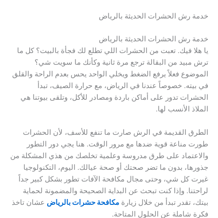
خدمة رش الحشرات الحديثة بالرياض
خدمة رش الحشرات الحديثة بالرياض
يا هلا فيك. تعبت من الحشرات اللي تطلع لك فجأة بالبيت؟ كل ما
ترش مبيد من البقالة ترجع مرة ثانية وكأنك ما سويت شي؟
الموضوع فعلاً يرفع الضغط ويخلي الواحد يحس بعدم الراحة والقلق
في بيته. خصوصاً عندنا في الرياض، مع حرارة الصيف، تبدأ
الحشرات تدور على أماكن باردة ومصادر للأكل، وتلقى بيوتنا هي
الملاذ الأنسب لها.
الطرق القديمة في الرش صارت ما تنفع للأسف، لأن الحشرات
طورت مناعة قوية ضدها مع مرور الوقت. هنا يجي دور التطور
والاعتماد على طرق مدروسة وعلمية تخلصك من هذي المشكلة من
جذورها، بدون ما تضر صحتك أو صحة عيالك. اليوم، التكنولوجيا
غيرت كل شي، وحتى مجال مكافحة الآفات تطور بشكل كبير جداً
لراحتنا. وإذا كنت تبحث عن البداية الصحيحة والمضمونة لحماية
بيتك، تقدر تبدأ من خلال زيارة
مكافحة حشرات بالرياض
عشان تاخذ
فكرة شاملة عن الحلول المتاحة.