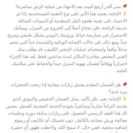
متى أقدر أرجع البيت بعد الانتهاء من عملية الرش مباشرة؟
الإجابة: يعتمد هذا الأمر على نوع التقنية المستخدمة. إذا تم
الاعتماد على تقنية طعوم الجل المتقدمة أو المبيدات السائلة
عديمة الرائحة، فلن تحتاج أصلاً إلى الخروج من المنزل، ويمكنك
الاستمرار في ممارسة حياتك وروتينك اليومي بشكل طبيعي ومريح
جداً. ومع ذلك، في حالات الإصابة الوبائية والشديدة جداً التي تحتم
تدخلاً مكثفاً واستخدام عمليات التبخير الكثيف، قد يطلب منك
الفني المختص مغادرة المكان لمدة ساعتين فقط. يُعد هذا الإجراء
احترازياً ووقائياً لضمان تهوية المنزل جيداً والحفاظ على سلامتك
التامة.
هل الضمان المقدم يشمل زيارات مجانية إذا رجعت الحشرات
مرة ثانية؟
الإجابة: نعم، بكل تأكيد. يمثل الضمان الحقيقي والموثق الذي
نقدمه التزاماً صارماً ومباشراً بجودة الخدمة المقدمة للعميل. يضمن
لك هذا العقد الرسمي الحصول على زيارات متابعة دورية وجلسات
معالجة ورش مجانية بالكامل، دون تحميلك أي تكاليف أو رسوم
إضافية مخفية. ففي حال، لا سمح الله، ولاحظت ظهور أي حشرة