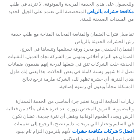
وللحصول على هذي الخدمة المريحة والموثوقة، لا تتردد في طلب
مكافحة حشرات بالرياض
المتخصصة اللي تعتمد على الجيل الجديد
من المبيدات الصديقة للبيئة.
تفاصيل فترات الضمان والمتابعة المجانية المتاحة مع طلب خدمة
رش الحشرات الحديثة بالرياض
الضمان الحقيقي مو مجرد ورقة تستلمها وتنساها في الدرج،
الضمان هو التزام أخلاقي ومهني من الشركة تجاه العميل. التقنيات
الحديثة خلت الشركات تثق في شغلها لدرجة إنهم يقدمون ضمانات
تصل لـ 6 شهور وسنة كاملة في بعض الحالات. هذا يعني إنك طول
هذي الفترة، أي حشرة تظهر لك، الشركة ملزمة ترجع تعالج
المشكلة مجاناً وبدون أي رسوم إضافية.
زيارات المتابعة الدورية تعتبر جزء أساسي من الخدمة الممتازة
والمضمونة. الفريق المختص يزورك بعد فترة عشان يتأكد من فعالية
الرش ويجدد الطعوم الوقائية ويقفل أي ثغرة جديدة. عشان تكون
في السليم وتختار اللي يريحك، دايم ننصح بالرجوع إلى تقييمات
افضل 5 شركات مكافحة حشرات
لأنهم يلتزمون التزام تام ببنود
الضمان والمتابعة المستمرة لعملائهم.