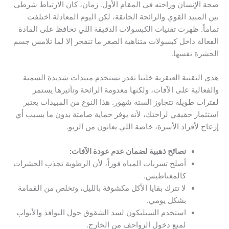
صحة الإنسان وراحته في المقام الأول. زمان، كان الارتباط شرطي
بين المبيد القوي والرائحة الخانقة، لكن اليوم المعادلة اختلفت
تماماً. ظهرت تقنيات الكبسولات الدقيقة اللي تحافظ على المادة
الفعالة داخل كبسولات متناهية الصغر ما تنفجر إلا لما تلامس جسم
الحشرة نفسها.
هذي التقنية العبقرية خلتنا نقدر نستخدم مبيدات شديدة السمية
والفعالية على الآفات، ولكنها معدومة الرائحة وتأثيرها يستمر
لفترات طويلة تتجاوز الستة شهور. هذا النوع من المبيدات يعتبر
استثمار حقيقي لراحتك، لأنه يوفر حماية صامتة بدون ما يسبب أي
إزعاج لأفراد الأسرة، خاصة اللي يعانون من الربو.
نصائح ذهبية لضمان عدم عودة الآفات:
أصلح تسربات المياه فوراً، لأن الرطوبة تجذب الحشرات
كالمغناطيس.
لا تترك بقايا الأكل مكشوفة بالليل، وتخلص من القمامة
بشكل يومي.
استخدم السيليكون لسد الشقوق حول النوافذ والأبواب
لمنع دخول الزواحف من الخارج.