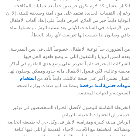
الكبار، عشان كذا لازم نكون حريصين جداً بعد عمليات المكافحة.
رغم إن التقنيات الجديدة تعتمد على مواد آمنة وصديقة للبيئة، إلا إن
الوقاية دايماً خير من العلاج. احرص دايماً على إبعاد ألعاب الأطفال
عن الأرضيات في الساعات الأولى بعد عملية الرش، واغسلها بماء
دافي وصابون إذا حسيت إنها تعرضت لأي رذاذ بالخطأ.
من الضروري جداً توعية الأطفال، خصوصاً اللي في سن المدرسة،
بعدم لمس الزوايا والشقوق اللي تم وضع طعوم الجل فيها.
الشركات المحترفة دايماً تحرص على وضع هذي الطعوم في أماكن
مخفية وعالية، لكن فضول الأطفال ماله حدود وممكن يوصلون لها.
عشان تطمن أكثر على صحة عائلتك، دايماً تأكد من
استخدام
مبيدات حشرية امنة مرخصة
ومطابقة لمواصفات وزارة الصحة
السعودية والجهات المختصة.
الخريطة الشاملة للوصول لأفضل الخبراء المتخصصين في توفير
خدمة رش الحشرات الحديثة بالرياض
الرياض مدينة كبيرة ومترامية الأطراف، وكل حي له طبيعته الخاصة
ومشاكله المختلفة مع الآفات. الأحياء القديمة أو اللي فيها كثافة