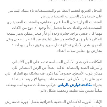
التدخل السريع لتعقيم المطاعم والمستشفيات بالاعتماد المباشر
على خدمة رش الحشرات الحديثة بالرياض
المنشآت التجارية مثل المطاعم والمقاهي، والمنشآت الصحية زي
المستشفيات والعيادات، ما تتحمل أبداً وجود أي نوع من الآفات
مهما كان صغير. تواجد حشرة وحدة أو فأر صغير ممكن يدمر سمعة
المكان كلياً ويؤدي لإغلاقه من قبل البلدية، غير الخطر الصحي ونقل
العدوى. هذي الأماكن تحتاج تدخل سريع ودقيق جداً وبمبيدات لا
تتعارض مع معايير سلامة الغذاء.
المكافحة في هذي الأماكن الحساسة تعتمد على الجل الألماني
وأشرطة الصيد والمصايد الذكية، بعيداً عن الرش المتطاير اللي
ممكن يلوث الأسطح. خصوصاً لما يكون فيه مشكلة مع الفئران اللي
تدور على بقايا الأكل في المستودعات، وقتها لازم يتم الاستعانة
بخبراء
مكافحة قوارض بالرياض
لتركيب محطات طعوم آمنة ومغلقة
تماماً تضمن بيئة نظيفة ومعقمة بشكل دائم.
الإبادة الفورية للأعشاش المخفية باحترافية بفضل أجهزة خدمة رش