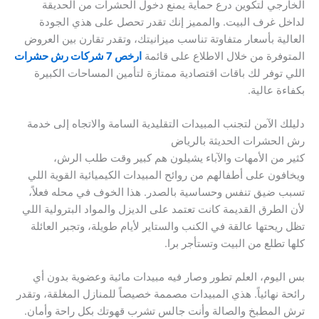
الخارجي لتكوين درع حماية يمنع دخول الحشرات من الحديقة
لداخل غرف البيت. والمميز إنك تقدر تحصل على هذي الجودة
العالية بأسعار متفاوتة تناسب ميزانيتك، وتقدر تقارن بين العروض
المتوفرة من خلال الاطلاع على قائمة
ارخص 7 شركات رش حشرات
اللي توفر لك باقات اقتصادية ممتازة لتأمين المساحات الكبيرة
بكفاءة عالية.
دليلك الآمن لتجنب المبيدات التقليدية السامة والاتجاه إلى خدمة
رش الحشرات الحديثة بالرياض
كثير من الأمهات والآباء يشيلون هم كبير وقت طلب الرش،
ويخافون على أطفالهم من روائح المبيدات الكيميائية القوية اللي
تسبب ضيق تنفس وحساسية بالصدر. هذا الخوف في محله فعلاً،
لأن الطرق القديمة كانت تعتمد على الديزل والمواد البترولية اللي
تظل ريحتها عالقة في الكنب والستاير لأيام طويلة، وتجبر العائلة
كلها تطلع من البيت وتستأجر برا.
بس اليوم، العلم تطور وصار فيه مبيدات مائية وعضوية بدون أي
رائحة نهائياً. هذي المبيدات مصممة خصيصاً للمنازل المغلقة، وتقدر
ترش المطبخ والصالة وأنت جالس تشرب قهوتك بكل راحة وأمان.