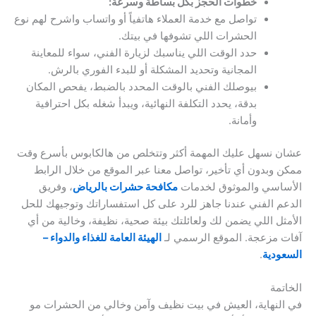
خطوات الحجز بكل بساطة وسرعة:
تواصل مع خدمة العملاء هاتفياً أو واتساب واشرح لهم نوع
الحشرات اللي تشوفها في بيتك.
حدد الوقت اللي يناسبك لزيارة الفني، سواء للمعاينة
المجانية وتحديد المشكلة أو للبدء الفوري بالرش.
بيوصلك الفني بالوقت المحدد بالضبط، يفحص المكان
بدقة، يحدد التكلفة النهائية، ويبدأ شغله بكل احترافية
وأمانة.
عشان نسهل عليك المهمة أكثر وتتخلص من هالكابوس بأسرع وقت
ممكن وبدون أي تأخير، تواصل معنا عبر الموقع من خلال الرابط
الأساسي والموثوق لخدمات
مكافحة حشرات بالرياض
، وفريق
الدعم الفني عندنا جاهز للرد على كل استفساراتك وتوجيهك للحل
الأمثل اللي يضمن لك ولعائلتك بيئة صحية، نظيفة، وخالية من أي
آفات مزعجة. الموقع الرسمي لـ
الهيئة العامة للغذاء والدواء –
السعودية
.
الخاتمة
في النهاية، العيش في بيت نظيف وآمن وخالي من الحشرات مو