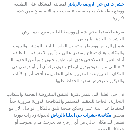
حشرات في حي الروضة بالرياض
لمعاينة المشكلة على الطبيعة
ووضع خطة علاجية مخصصة تناسب حجم الإصابة وتضمن عدم
تكرارها.
سرعة الاستجابة في شمال ووسط العاصمة مع خدمة رش
الحشرات الحديثة بالرياض
شمال الرياض ووسطها يعتبرون القلب النابض للمدينة، والبيوت
والمكاتب هناك تحتاج مستوى عالي جداً من الاحترافية والنظافة
أثناء العمل. العملاء في هذي المناطق يبحثون دايماً عن الخدمة الـ
VIP اللي تتم بهدوء وبدون إزعاج وبدون ترك أي أثر أو فوضى في
المكان. الفنيين عندنا مدربين على التعامل مع أفخم أنواع الأثاث
والديكورات بحرص شديد للحفاظ عليها.
في حي العليا اللي يتميز بكثرة الشقق المفروشة الفخمة والمكاتب
التجارية، الحاجة للتعقيم المستمر والمكافحة الدورية ضرورية جداً
للحفاظ على بيئة عمل وسكن صحية تليق بالمكان. تواصل الآن مع
مختص
مكافحة حشرات حي العليا بالرياض
لجدولة زيارات دورية
تضمن لك مكان خالي من أي إزعاج قد يحرجك قدام ضيوفك أو
عملائك المهمين.