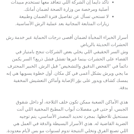
تأكد دايماً إن الشركة اللي تتعاقد معها تستخدم مبيدات
أصلية ومرخصة من وزارة الصحة لضمان أمانك.
لا تستحي تسأل عن تفاصيل فترة الضمان وطبيعة
زيارات المتابعة المجانية بعد عملية الرش الأساسية.
أسرار الخبراء المخبأة لضمان أقصى درجات الحماية عبر خدمة رش
الحشرات الحديثة بالرياض
وش السر الحقيقي اللي يخلي بعض الشركات تنجح بامتياز في
القضاء على الحشرات بينما غيرها تفشل فشل ذريع؟ السر يكمن
دائماً في “الفحص الدقيق والتشخيص” قبل الرش. الخبير المحترف
ما يجي ويرش بشكل أعمى في كل مكان. أول خطوة يسويها هي إنه
يمسك كشاف ويدور على بؤر الإصابة وأماكن التعشيش المخفية
بدقة.
هذي الأماكن الصعبة ممكن تكون خلف الثلاجة، أو داخل شقوق
الجبس، أو حتى في مفصلات أبواب المطبخ المخفية اللي أنت
مستحيل تلاحظها. بمجرد تحديد المصدر الأساسي، يتم توجيه
الضربة القاضية له. هذي الأسرار البسيطة والدقة في العمل هي
اللي تصنع الفرق وتخلي النتيجة تدوم لسنوات مو بس لأيام معدودة.