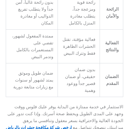
رائحة قوية
بدون رائحة غالباً، آمن
الرائحة
ومزعجة جداً،
جداً ولا يتطلب تفريغ
والأمان
يتطلب مغادرة
الدواليب أو مغادرة
المنزل بالكامل
المكان
ممتدة المفعول لشهور،
فعالية مؤقتة، تقتل
الفعالية
تقضي على
الحشرات الظاهرة
والنتائج
المستعمرات بالكامل
فقط وتترك البيض
وتدمر البيض
بدون ضمان
ضمان طويل وموثق
الضمان
حقيقي، أو ضمان
يمتد لشهور أو سنوات
المقدم
قصير جداً ووعود
مع زيارات متابعة دورية
وهمية
الاستثمار في خدمة ممتازة من البداية يوفر عليك فلوس ووقت
وجهد على المدى الطويل ويحفظ صحة أسرتك. وإذا كنت تدور على
الجودة العالية والاحترافية بسعر معقول وتنافسي ما يرهق
ميزانيتك، ننصحك تتواصل مع
ارخص شركة مكافحة حشرات بالرياض