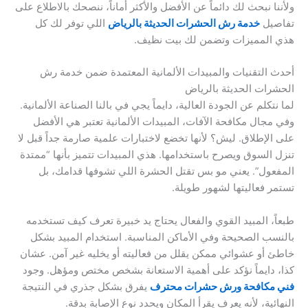
ولأننا نبحث لك دائماً عن الأفضل والأكثر أماناً، ننصحك بالاطلاع على
تفاصيل
خدمة رش الحشرات الحديثة بالرياض
اللي توفر لك كل
هذي المميزات وتضمن لك بيت نظيف.
أحدث التقنيات والمبيدات الألمانية المعتمدة ضمن خدمة رش
الحشرات الحديثة بالرياض
لما نتكلم عن الجودة العالية، دايماً يجي في بالنا الصناعة الألمانية.
وفي مجال مكافحة الآفات، المبيدات الألمانية تعتبر هي الأفضل
على الإطلاق. ليش؟ لأنها تخضع لاختبارات علمية صارمة جداً قبل لا
تنزل السوق ويصرح باستخدامها. هذي المبيدات تتميز بأنها “ممتدة
المفعول”. يعني مو بس تقتل الحشرة اللي تشوفها قدامك، بل
تستمر فعاليتها لشهور طويلة.
طبعاً، المبيد القوي والفعال يحتاج يد خبيرة تعرف كيف تستخدمه
بالنسب الصحيحة وفي الأماكن المناسبة. استخدام المبيد بشكل
خاطئ أو عشوائي ممكن يقلل من فعاليته أو يخليه غير آمن. عشان
كذا، دايماً نؤكد على أهمية الاستعانة بشخص مختص ومؤهل. وجود
فني مكافحة ورش حشرات محترف
يفرق بشكل جذري في النتيجة
النهائية، لأنه يعرف يقرأ المكان ويحدد نوع الإصابة بدقة.