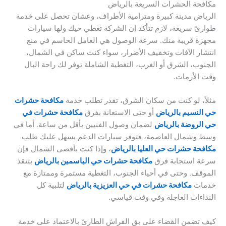
مكافحة الحشرات السريعة بالرياض
الرياض مدينة كبيرة ومترامية الأطراف، وعشان تحصل على خدمة
طوارئ سريعة، لازم تتأكد إن الشركة تغطي حيك ولها سيارات
مجهزة قريبة منك. سرعة الوصول هي العامل الحاسم في منع
انتشار الآفات وتخفيف الأضرار، سواء كنت ساكن في الشمال،
الجنوب، الشرق أو الغرب، التغطية الشاملة توفر لك راحة البال
وقت الأزمات.
مثلاً، لو كنت من سكان الشرق، تقدر تطلب خدمة
مكافحة حشرات
حي النسيم بالرياض
أو حتى الاستعانة بفرق
مكافحة حشرات في
حي الروضة بالرياض
لضمان وصول الفنيين بأقل من ساعة. أما في
وسط وشمال العاصمة، فتوفر سيارات الدعم يسهل عليك طلب
مكافحة حشرات حي العليا بالرياض
، وإذا كنت بأقصى الشمال فإن
سرعة استجابة فرق
مكافحة حشرات حي الياسمين بالرياض
بتنقذ
الموقف. وحتى في أحياء الجنوب، التغطية مستمرة وممتازة مع
خدمات
مكافحة حشرات في حي العزيزية بالرياض
لتلبية كل
النداءات العاجلة وفي وقت قياسي.
كيف تضمن القضاء على بق الفراش الطارئ بالاعتماد على خدمة