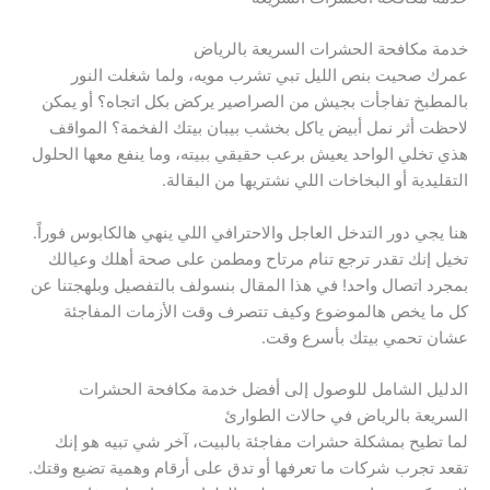
خدمة مكافحة الحشرات السريعة بالرياض
عمرك صحيت بنص الليل تبي تشرب مويه، ولما شغلت النور
بالمطبخ تفاجأت بجيش من الصراصير يركض بكل اتجاه؟ أو يمكن
لاحظت أثر نمل أبيض ياكل بخشب بيبان بيتك الفخمة؟ المواقف
هذي تخلي الواحد يعيش برعب حقيقي ببيته، وما ينفع معها الحلول
التقليدية أو البخاخات اللي نشتريها من البقالة.
هنا يجي دور التدخل العاجل والاحترافي اللي ينهي هالكابوس فوراً.
تخيل إنك تقدر ترجع تنام مرتاح ومطمن على صحة أهلك وعيالك
بمجرد اتصال واحد! في هذا المقال بنسولف بالتفصيل وبلهجتنا عن
كل ما يخص هالموضوع وكيف تتصرف وقت الأزمات المفاجئة
عشان تحمي بيتك بأسرع وقت.
الدليل الشامل للوصول إلى أفضل خدمة مكافحة الحشرات
السريعة بالرياض في حالات الطوارئ
لما تطيح بمشكلة حشرات مفاجئة بالبيت، آخر شي تبيه هو إنك
تقعد تجرب شركات ما تعرفها أو تدق على أرقام وهمية تضيع وقتك.