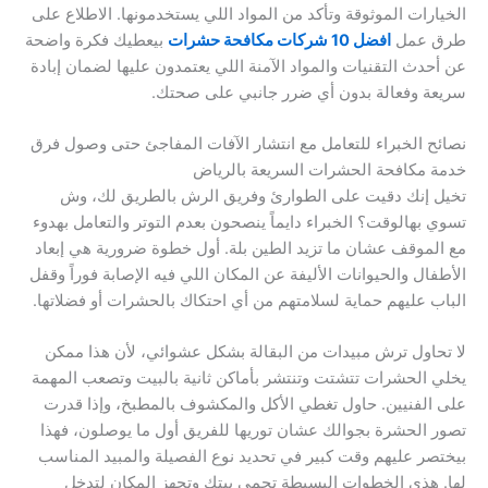
الخيارات الموثوقة وتأكد من المواد اللي يستخدمونها. الاطلاع على
طرق عمل
افضل 10 شركات مكافحة حشرات
بيعطيك فكرة واضحة
عن أحدث التقنيات والمواد الآمنة اللي يعتمدون عليها لضمان إبادة
سريعة وفعالة بدون أي ضرر جانبي على صحتك.
نصائح الخبراء للتعامل مع انتشار الآفات المفاجئ حتى وصول فرق
خدمة مكافحة الحشرات السريعة بالرياض
تخيل إنك دقيت على الطوارئ وفريق الرش بالطريق لك، وش
تسوي بهالوقت؟ الخبراء دايماً ينصحون بعدم التوتر والتعامل بهدوء
مع الموقف عشان ما تزيد الطين بلة. أول خطوة ضرورية هي إبعاد
الأطفال والحيوانات الأليفة عن المكان اللي فيه الإصابة فوراً وقفل
الباب عليهم حماية لسلامتهم من أي احتكاك بالحشرات أو فضلاتها.
لا تحاول ترش مبيدات من البقالة بشكل عشوائي، لأن هذا ممكن
يخلي الحشرات تتشتت وتنتشر بأماكن ثانية بالبيت وتصعب المهمة
على الفنيين. حاول تغطي الأكل والمكشوف بالمطبخ، وإذا قدرت
تصور الحشرة بجوالك عشان توريها للفريق أول ما يوصلون، فهذا
بيختصر عليهم وقت كبير في تحديد نوع الفصيلة والمبيد المناسب
لها. هذي الخطوات البسيطة تحمي بيتك وتجهز المكان لتدخل