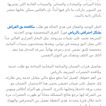
بثنايا المراتب والمخدات والستاير، والمبيدات العادية اللي نشتريها
من السوبر ماركت ما تأثر فيها أبداً، بل بالعكس ممكن تخليها تنتشر
بأماكن ثانية بالبيت.
الحل الوحيد والفعال في هذي الحالة هو طلب
مكافحة بق الفراش
بشكل احترافي بالرياض
فوراً. الفرق المتخصصة بهذي الخدمة
السريعة تعتمد على تقنيات مزدوجة، مثل البخار الحراري العالي جداً
اللي يقتل البق وبيضه في ثواني، وبعدها يستخدمون مبيدات ألمانية
مخصصة للبق تضمن عدم رجوعه نهائياً. سرعة التدخل هنا تنقذ
أثاثك من التلف وتنقذك من التوتر النفسي.
تفاصيل فترات الضمان والمتابعة المجانية المتاحة مع طلب خدمة
مكافحة الحشرات السريعة بالرياض
من أهم حقوقك كعميل لما تدفع مبلغ مالي مقابل خدمة رش طارئة،
إنك تحصل على ضمان حقيقي يحمي هذا الاستثمار. الضمان مو
مجرد ورقة تاخذها وتخليها بالدرج، الضمان هو التزام أخلاقي ومهني
من الشركة إنها ترجع تعالج المشكلة مجاناً لو ظهرت الحشرات مرة
ثانية خلال فترة محددة. هذي النقطة تفصل بين المحترفين والهواة
في سوق العمل.