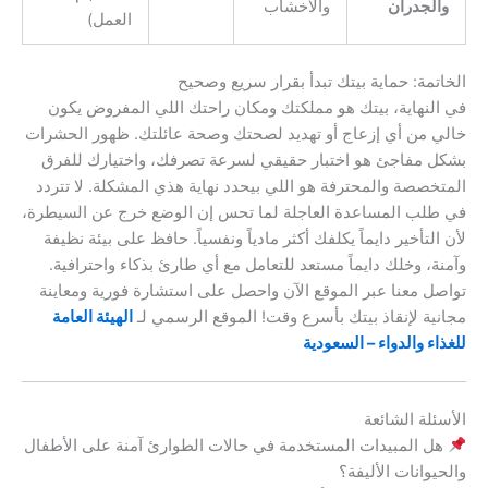
والجدران
والأخشاب
العمل)
الخاتمة: حماية بيتك تبدأ بقرار سريع وصحيح
في النهاية، بيتك هو مملكتك ومكان راحتك اللي المفروض يكون
خالي من أي إزعاج أو تهديد لصحتك وصحة عائلتك. ظهور الحشرات
بشكل مفاجئ هو اختبار حقيقي لسرعة تصرفك، واختيارك للفرق
المتخصصة والمحترفة هو اللي بيحدد نهاية هذي المشكلة. لا تتردد
في طلب المساعدة العاجلة لما تحس إن الوضع خرج عن السيطرة،
لأن التأخير دايماً يكلفك أكثر مادياً ونفسياً. حافظ على بيئة نظيفة
وآمنة، وخلك دايماً مستعد للتعامل مع أي طارئ بذكاء واحترافية.
تواصل معنا عبر الموقع الآن واحصل على استشارة فورية ومعاينة
مجانية لإنقاذ بيتك بأسرع وقت! الموقع الرسمي لـ
الهيئة العامة
للغذاء والدواء – السعودية
الأسئلة الشائعة
هل المبيدات المستخدمة في حالات الطوارئ آمنة على الأطفال
والحيوانات الأليفة؟