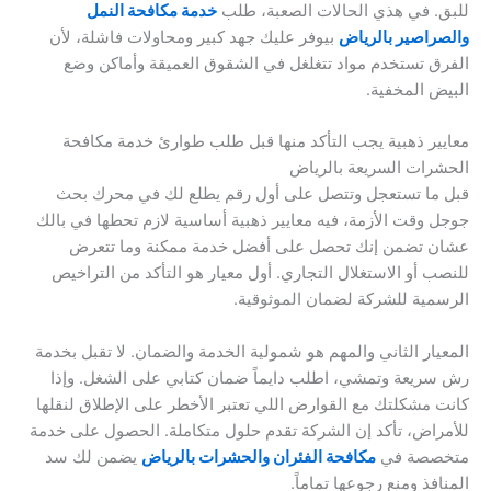
للبق. في هذي الحالات الصعبة، طلب
خدمة مكافحة النمل
والصراصير بالرياض
بيوفر عليك جهد كبير ومحاولات فاشلة، لأن
الفرق تستخدم مواد تتغلغل في الشقوق العميقة وأماكن وضع
البيض المخفية.
معايير ذهبية يجب التأكد منها قبل طلب طوارئ خدمة مكافحة
الحشرات السريعة بالرياض
قبل ما تستعجل وتتصل على أول رقم يطلع لك في محرك بحث
جوجل وقت الأزمة، فيه معايير ذهبية أساسية لازم تحطها في بالك
عشان تضمن إنك تحصل على أفضل خدمة ممكنة وما تتعرض
للنصب أو الاستغلال التجاري. أول معيار هو التأكد من التراخيص
الرسمية للشركة لضمان الموثوقية.
المعيار الثاني والمهم هو شمولية الخدمة والضمان. لا تقبل بخدمة
رش سريعة وتمشي، اطلب دايماً ضمان كتابي على الشغل. وإذا
كانت مشكلتك مع القوارض اللي تعتبر الأخطر على الإطلاق لنقلها
للأمراض، تأكد إن الشركة تقدم حلول متكاملة. الحصول على خدمة
متخصصة في
مكافحة الفئران والحشرات بالرياض
يضمن لك سد
المنافذ ومنع رجوعها تماماً.