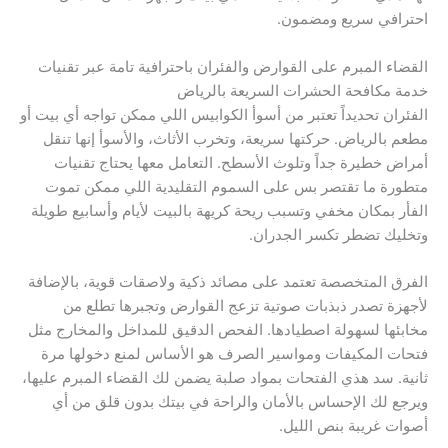
احترافي سريع ومضمون.
القضاء المبرم على القوارض والفئران باحترافية تامة عبر تقنيات
خدمة مكافحة الحشرات السريعة بالرياض
الفئران تحديداً تعتبر من أسوأ الكوابيس اللي ممكن تواجه أي بيت أو
مطعم بالرياض. حركتها سريعة، وتخرب الأثاث، والأسوأ إنها تنقل
أمراض خطيرة جداً وتلوث الأسطح. التعامل معها يحتاج تقنيات
متطورة ما تقتصر بس على السموم التقليدية اللي ممكن تموت
الفأر بمكان مخفي وتسبب ريحة كريهة بالبيت لأيام وأسابيع طويلة
وتخليك تضطر تكسر الجدران.
الفرق المتخصصة تعتمد على مصائد ذكية ولاصقات قوية، بالإضافة
لأجهزة تصدر ذبذبات صوتية تزعج القوارض وتجبرها تطلع من
مخابئها لسهولة اصطيادها. الفحص الدقيق للمداخل والمخارج مثل
فتحات المكيفات ومواسير الصرف هو الأساس لمنع دخولها مرة
ثانية. سد هذي الفتحات بمواد صلبة يضمن لك القضاء المبرم عليها،
ويرجع لك الإحساس بالأمان والراحة في بيتك بدون قلق من أي
أصوات غريبة بنص الليل.