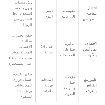
رش مبيدات
انتشار
بدون رائحة،
متوسطة
نفس
مفاجئ
استخدام الجل
إلى عالية
اليوم
للصراصير
السحري في
الزوايا
حقن الجدران،
معالجة
اكتشاف
خطيرة
خلال 24
الأخشاب
نمل أبيض
جداً على
ساعة
المصابة بمواد
بالأبواب
الممتلكات
مخصصة للقضاء
على المستعمرة
تبخير الغرف،
مزعجة
ظهور بق
استجابة
غسيل حراري
جداً
الفراش
فورية
للمفروشات،
وسريعة
بالغرف
طارئة
ورش مكثف
العدوى
للشقوق