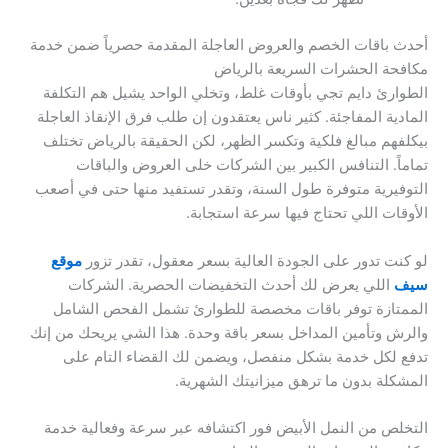
أحدث باقات الخصم والعروض العاجلة المقدمة حصرياً ضمن خدمة
مكافحة الحشرات السريعة بالرياض
الطوارئ دايم تجي بأوقات غلط، وتخلي الواحد يشيل هم التكلفة
المادية المفاجئة. كثير ناس يعتقدون إن طلب فرق الإنقاذ العاجلة
بيكلفهم مبالغ فلكية وتكسر الظهر، لكن الحقيقة بالرياض تختلف
تماماً. التنافس الكبير بين الشركات خلى العروض والباقات
التوفيرية متوفرة طول السنة، وتقدر تستفيد منها حتى في أصعب
الأوقات اللي تحتاج فيها سرعة استجابة.
لو كنت تدور على الجودة العالية بسعر معقول، تقدر تزور
موقع
سيف
اللي يعرض لك أحدث التخفيضات الحصرية. الشركات
الممتازة توفر باقات مخصصة للطوارئ تشمل الفحص الشامل
والرش وتأمين المداخل بسعر باقة وحدة. هذا الشي يريحك من إنك
تدفع لكل خدمة بشكل منفصل، ويضمن لك القضاء التام على
المشكلة بدون ما ترهق ميزانيتك الشهرية.
التخلص من النمل الأبيض فور اكتشافه عبر سرعة وفعالية خدمة