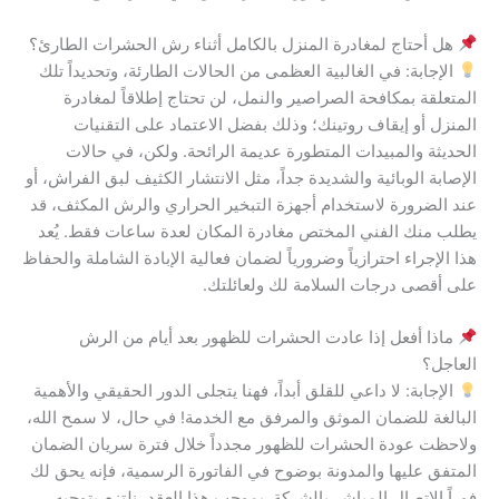
هل أحتاج لمغادرة المنزل بالكامل أثناء رش الحشرات الطارئ؟
الإجابة: في الغالبية العظمى من الحالات الطارئة، وتحديداً تلك
المتعلقة بمكافحة الصراصير والنمل، لن تحتاج إطلاقاً لمغادرة
المنزل أو إيقاف روتينك؛ وذلك بفضل الاعتماد على التقنيات
الحديثة والمبيدات المتطورة عديمة الرائحة. ولكن، في حالات
الإصابة الوبائية والشديدة جداً، مثل الانتشار الكثيف لبق الفراش، أو
عند الضرورة لاستخدام أجهزة التبخير الحراري والرش المكثف، قد
يطلب منك الفني المختص مغادرة المكان لعدة ساعات فقط. يُعد
هذا الإجراء احترازياً وضرورياً لضمان فعالية الإبادة الشاملة والحفاظ
على أقصى درجات السلامة لك ولعائلتك.
ماذا أفعل إذا عادت الحشرات للظهور بعد أيام من الرش
العاجل؟
الإجابة: لا داعي للقلق أبداً، فهنا يتجلى الدور الحقيقي والأهمية
البالغة للضمان الموثق والمرفق مع الخدمة! في حال، لا سمح الله،
ولاحظت عودة الحشرات للظهور مجدداً خلال فترة سريان الضمان
المتفق عليها والمدونة بوضوح في الفاتورة الرسمية، فإنه يحق لك
فوراً الاتصال المباشر بالشركة. بموجب هذا العقد، نلتزم بتوجيه