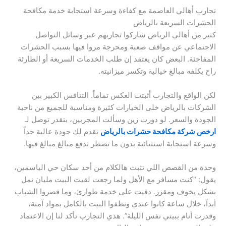
تجارب أهالي العاصمة مع كفاءة وسرعة استجابة خدمة مكافحة
الحشرات السريعة بالرياض
كثير من أهالي الرياض شاركوا تجاربهم عبر وسائل التواصل
الاجتماعي عن مواقف صعبة ومحرجة مروا فيها بسبب الحشرات
المفاجئة. البعض كان يعتقد إن طلب الخدمات السريعة أو الطارئة
راح يكلفه مبالغ خيالية وتكسر ميزانيته.
لكن الواقع والتجارب أثبتت العكس تماماً. التنافس الكبير بين
الشركات بالرياض خلى الخيارات كثيرة ومناسبة للجميع من ناحية
الجودة والسعر. لو دورت زين وسألت المجربين، بتقدر توصل لـ
ارخص شركة مكافحة حشرات بالرياض
تقدم لك جودة عالية جداً
وسرعة استجابة استثنائية بدون ما تضطر تدفع مبالغ مبالغ فيها.
وحدة من القصص اللي تثبت هالكلام من أحد سكان حي الياسمين،
يقول: “كنت مسافر مع الأهل ولما رجعت لقيت البيت مليان نمل
بشكل يخوف ومقزز. دقيت على خدمة طوارئ، وما قصروا الشباب
أبداً، خلال ساعة كانوا عندي ونظفوا البيت بالكامل بمواد آمنة،
وقدرت أنام ببيتي نفس الليلة”. هذي التجارب تأكد لنا إن الاعتماد