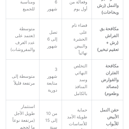
وفعالة من
6
ومناسبة
والنمل (رش
أول يوم
شهور
للجميع
وبخاخات)
قضاء تام
مكافحة بق
متوسطة
على
تصل
الفراش
(تعتمد على
الحشرة
إلى 6
(رش +
عدد الغرف
والبيض
شهور
تعقيم تبخير)
والمفروشات)
نهائياً
مكافحة
التخلص
3
الفئران
النهائي
شهور
متوسطة إلى
والقوارض
وسد
متابعة
مرتفعة قليلاً
(مصائد
المنافذ
دورية
وطعوم)
بالكامل
استثمار
حقن النمل
حماية
من 10
طويل الأجل
الأبيض
طويلة الأمد
إلى 15
(مرتفعة نوعاً
للأبواب
للأساسات
سنة
ما لحجم