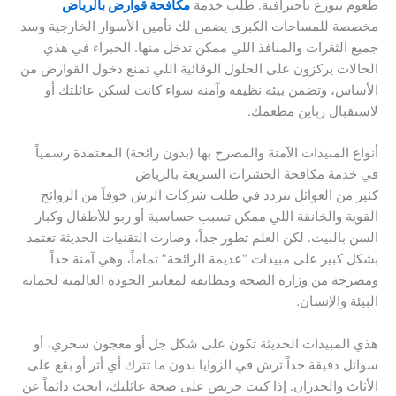
طعوم تتوزع باحترافية. طلب خدمة
مكافحة قوارض بالرياض
مخصصة للمساحات الكبرى يضمن لك تأمين الأسوار الخارجية وسد
جميع الثغرات والمنافذ اللي ممكن تدخل منها. الخبراء في هذي
الحالات يركزون على الحلول الوقائية اللي تمنع دخول القوارض من
الأساس، وتضمن بيئة نظيفة وآمنة سواء كانت لسكن عائلتك أو
لاستقبال زباين مطعمك.
أنواع المبيدات الآمنة والمصرح بها (بدون رائحة) المعتمدة رسمياً
في خدمة مكافحة الحشرات السريعة بالرياض
كثير من العوائل تتردد في طلب شركات الرش خوفاً من الروائح
القوية والخانقة اللي ممكن تسبب حساسية أو ربو للأطفال وكبار
السن بالبيت. لكن العلم تطور جداً، وصارت التقنيات الحديثة تعتمد
بشكل كبير على مبيدات “عديمة الرائحة” تماماً، وهي آمنة جداً
ومصرحة من وزارة الصحة ومطابقة لمعايير الجودة العالمية لحماية
البيئة والإنسان.
هذي المبيدات الحديثة تكون على شكل جل أو معجون سحري، أو
سوائل دقيقة جداً ترش في الزوايا بدون ما تترك أي أثر أو بقع على
الأثاث والجدران. إذا كنت حريص على صحة عائلتك، ابحث دائماً عن