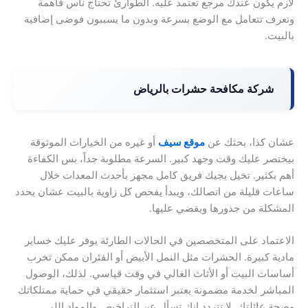
لازم يكون عندك مرجع تعتمد عليه. الطوارئ تحتاج ناس فاهمة
وتعرف تتعامل مع الوضع بسرعة وبدون ما يسببون فوضى إضافية
بالبيت.
شركة مكافحة حشرات بالرياض
عشان كذا، بحثك عن
موقع سيف
أو غيره من الخيارات الموثوقة
بيختصر عليك وقت وجهد كبير. السرعة مطلوبة جداً، بس الكفاءة
أهم بكثير. تخيل يجيك فريق كامل مجهز بأحدث المعدات خلال
ساعات قليلة من اتصالك، ويبدأ يفحص كل زاوية بالبيت عشان يحدد
المشكلة من جذورها ويقضي عليها.
الاعتماد على المتخصصين في الحالات الطارئة يوفر عليك خساير
مادية كبيرة. الحشرات مثل النمل الأبيض أو الفئران ممكن تخرب
أساسات البيت أو الأثاث الغالي في وقت قياسي. لذلك، الوصول
المباشر لخدمة مضمونة يعتبر استثمار حقيقي في حماية ممتلكاتك
وصحة عائلتك. لا تتردد إنك تسأل عن التراخيص والمواد اللي