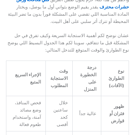
حشرات محترف
يقدر يقيم الوضع بثواني أول ما يوصل، ويختار
المادة المناسبة اللي تقضي على المشكلة فوراً بدون ما تضر البيئة
المحيطة أو تترك أثر سلبي على أهل البيت.
عشان نوضح لكم أهمية الاستجابة السريعة وكيف تفرق في حل
المشكلة قبل ما تتفاقم، سوينا لكم هذا الجدول البسيط اللي يوضح
نوع الطوارئ والوقت المتوقع للتدخل المثالي:
درجة
نوع
وقت
الخطورة
الإجراء السريع
الطوارئ
الاستجابة
على
المتبع
(الآفات)
المطلوب
المنزل
خلال
فحص المنافذ،
ظهور
ساعتين
وضع مصائد
فئران أو
عالية جداً
كحد
آمنة، واستخدام
قوارض
أقصى
طعوم فعالة