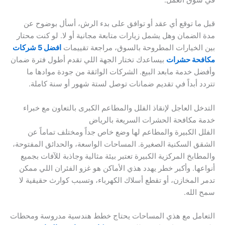
قبل ما توقع أي عقد أو توافق على بدء الرش، أسأل بوضوح عن
مدة الضمان وهل يشمل زيارات متابعة مجانية أو لا. لو كنت محتار
بين الخيارات المطروحة بالسوق، مراجعة تقييمات
افضل 5 شركات
مكافحة حشرات
بيساعدك تختار الجهة اللي تقدم أطول فترة ضمان
وأفضل خدمة مابعد البيع. الشركات الواثقة من جودة موادها ما
تتردد أبداً في تقديم ضمانات توصل لستة شهور أو سنة كاملة.
التدخل العاجل لإنقاذ الفلل والمطاعم الكبرى بالتعاون مع خبراء
خدمة مكافحة الحشرات السريعة بالرياض
الفلل الكبيرة والمطاعم لها وضع خاص جداً ومختلف تماماً عن
الشقق السكنية الصغيرة. المساحات الواسعة، والحدائق المفتوحة،
والمطابخ المركزية الكبيرة تعتبر بيئة مثالية وجاذبة للآفات بجميع
أنواعها. وأكبر خطر يهدد هذي الأماكن هو غزو الفئران اللي ممكن
تدمر المخازن، أو تقطع أسلاك الكهرباء، وتسبب كوارث حقيقية لا
سمح الله.
التعامل مع هذي المساحات يحتاج خطط هندسية مدروسة ومحطات