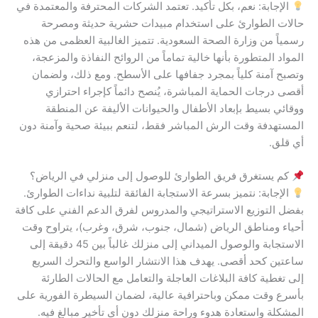
الإجابة: نعم، بكل تأكيد. تعتمد الشركات المحترفة والمعتمدة في
حالات الطوارئ على استخدام مبيدات حشرية حديثة ومصرحة
رسمياً من وزارة الصحة السعودية. تتميز الغالبية العظمى من هذه
المواد المتطورة بأنها خالية تماماً من الروائح النفاذة والمزعجة،
وتصبح آمنة كلياً بمجرد جفافها على الأسطح. ومع ذلك، ولضمان
أقصى درجات الحماية المباشرة، يُنصح دائماً كإجراء احترازي
ووقائي بسيط بإبعاد الأطفال والحيوانات الأليفة عن المنطقة
المستهدفة وقت الرش المباشر فقط، لتنعم ببيئة صحية وآمنة دون
أي قلق.
كم يستغرق فريق الطوارئ للوصول إلى منزلي في الرياض؟
الإجابة: نتميز بسرعة الاستجابة الفائقة لتلبية نداءات الطوارئ.
بفضل التوزيع الاستراتيجي والمدروس لفرق الدعم الفني على كافة
أحياء ومناطق الرياض (شمال، جنوب، شرق، وغرب)، يتراوح وقت
الاستجابة والوصول الميداني إلى منزلك غالباً بين 45 دقيقة إلى
ساعتين كحد أقصى. يهدف هذا الانتشار الواسع والتحرك السريع
إلى تغطية كافة البلاغات العاجلة والتعامل مع الحالات الطارئة
بأسرع وقت ممكن وباحترافية عالية، لضمان السيطرة الفورية على
المشكلة واستعادة هدوء وراحة منزلك دون أي تأخير مبالغ فيه.