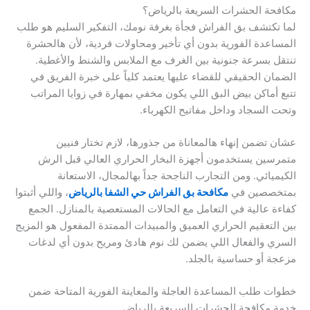
مكافحة الحشرات السريعة بالرياض؟
لما تكتشف بق الفراش فجأة بغرفة نومك، التفكير السليم هو طلب
المساعدة الفورية بدون أي تأخير ومحاولات فردية، لأن هالحشرة
تنتقل بسرعة جنونية بين الغرف مع الملابس والشنط والأغطية.
الضمان الحقيقي للقضاء عليها يعتمد كلياً على خبرة الفريق في
تتبع أماكن بيض البق اللي يكون مخفي بمهارة في زوايا المراتب
وتحت السجاد وداخل مفاتيح الكهرباء.
عشان تضمن إنهاء هالمعاناة من جذورها، لازم تختار فنيين
متمرسين يستخدمون أجهزة البخار الحراري العالي قبل الرش
الكيميائي. ومن التجارب الناجحة جداً بهالمجال، الاستعانة
بمتخصصين في
مكافحة بق الفراش حي الشفا بالرياض
، واللي أثبتوا
كفاءة عالية في التعامل مع الحالات المستعصية بالمنازل. الجمع
بين التعقيم الحراري العميق والمبيدات الممتدة المفعول هو المزيج
السري والفعال اللي يضمن لك نوم هادئ ومريح بدون أي لدغات
مزعجة أو حساسية بالجلد.
خطوات طلب المساعدة العاجلة والمعاينة الفورية المتاحة ضمن
خدمة مكافحة الحشرات السريعة بالرياض