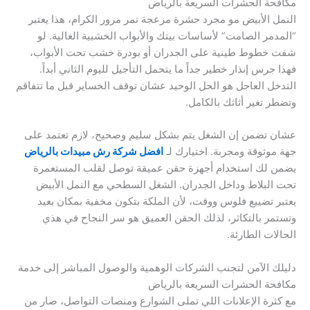
مكافحة الحشرات السريعة بالرياض
النمل الأبيض مو مجرد حشرة مزعجة تمر مرور الكرام، هذا يعتبر
“المدمر الصامت” لأساسات بيتك والأبواب الخشبية الغالية. لو
شفت خطوط طينية على الجدران أو بودرة خشب تحت الأبواب،
فهذا جرس إنذار خطير جداً ما يتحمل التأجيل لليوم الثاني أبداً.
التدخل العاجل هو الحل الوحيد عشان توقف الخساير قبل ما تتفاقم
وتضطر تغير أثاثك بالكامل.
عشان تضمن إن الشغل يتم بشكل سليم وصحيح، لازم تعتمد على
جهة موثوقة ومجربة. اختيارك لـ
افضل شركة رش مبيدات بالرياض
يضمن لك استخدام أجهزة حقن عميقة توصل لقلب المستعمرة
تحت البلاط وداخل الجدران. الشغل السطحي مع النمل الأبيض
يعتبر تضييع فلوس ووقت، لأن الملكة بتكون مخفية بمكان بعيد
وتستمر بالتكاثر، لذلك الحقن العميق هو سر النجاح في هذي
الحالات الطارئة.
دليلك الآمن لتجنب الشركات الوهمية والوصول المباشر إلى خدمة
مكافحة الحشرات السريعة بالرياض
مع كثرة الإعلانات اللي تملى الشوارع ومنصات التواصل، صار من