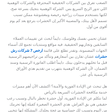
الصعب تفرق بين الشركات الحقيقية المحترفة والشركات الوهمية
اللي تدور الربح السريع بس. الشركة الوهمية بتجيك بسرعة صح،
لكنها بتستخدم مبيدات زراعية رخيصة ومغشوشة ممكن تسبب
تسمم لأهل بيتك، والمصيبة الأكبر إن الحشرات بترجع بعد كم يوم
أقوى من أول.
عشان تحمي نفسك وفلوسك، دايماً ابحث عن تقييمات العملاء
السابقين وتجاربهم الحقيقية. فيه مواقع ومنتديات تجمع لك أسماء
الجهات المضمونة، وتقدر تطلع على قائمة
ارخص 7 شركات رش
حشرات
عشان تقارن بين أسعارهم وتتأكد من تراخيصهم الرسمية
قبل ما تخليهم يدخلون بيتك. دايماً اطلب الفاتورة الرسمية وسند
الضمان، لأن الشركة الوهمية بتتهرب من تقديم هذي الأوراق
الرسمية بأي عذر.
هل تبحث عن الإبادة الفورية والآمنة؟ اكتشف الآن أهم مميزات
خدمة مكافحة الحشرات السريعة بالرياض
لما نتكلم عن الإبادة الفورية، أول حشرة تخطر بالبال وتسبب رعب
حقيقي هي بق الفراش. هذي الحشرة الصغيرة كفيلة إنها تحرمك
من النوم وتسبب لك حساسية مزعجة بجلدك. المشكلة إنها تتخبى