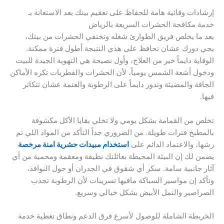
إرشادات وقائية هامة للحفاظ على تعقيم بيتك بعد الاستعانة بـ
خدمة مكافحة الحشرات السريعة بالرياض
بعد ما يخلص فريق الطوارئ شغله وتختفي الحشرات من بيتك،
يجي دورك عشان تحافظ على هذي النتيجة أطول فترة ممكنة.
الوقاية دايماً خير من العلاج، وأول نصيحة هي التهوية الجيدة للبيت
ودخول أشعة الشمس يومياً، لأن الحشرات والفطريات تكره الأماكن
الجافة والمضيئة وتدور دايماً على الرطوبة والعتمة عشان تتكاثر
فيها.
تخلص من القمامة بشكل يومي ولا تخلي بقايا الأكل مكشوفة
بالمطبخ فترات طويلة. من الضروري جداً التأكد من المواد اللي تم
رشها، والاعتماد الدائم على
استخدام مبيدات حشرية امنة مرخصة
يضمن لك إن البيئة المحيطة بعائلتك نظيفة ومعقمة ومحمية من أي
آثار جانبية سامة. سكر أي شقوق في الجدران أو حول النوافذ،
وتأكد إن مواسير السباكة مافيها تسريبات لأن الرطوبة تجذب
الصراصير والنمل الأبيض بشكل خيالي وسريع.
الخريطة الشاملة للوصول لأسرع فرق الدعم ونطاق تغطية خدمة