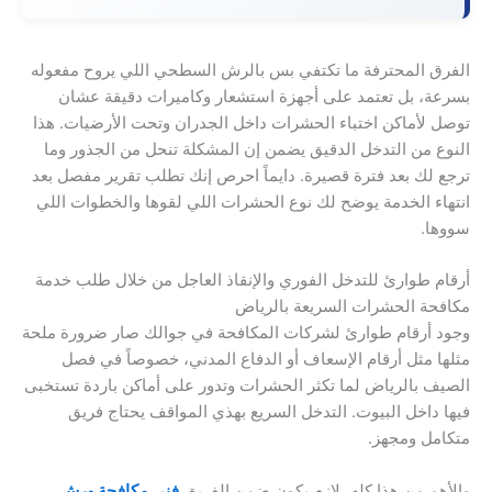
الفرق المحترفة ما تكتفي بس بالرش السطحي اللي يروح مفعوله
بسرعة، بل تعتمد على أجهزة استشعار وكاميرات دقيقة عشان
توصل لأماكن اختباء الحشرات داخل الجدران وتحت الأرضيات. هذا
النوع من التدخل الدقيق يضمن إن المشكلة تنحل من الجذور وما
ترجع لك بعد فترة قصيرة. دايماً احرص إنك تطلب تقرير مفصل بعد
انتهاء الخدمة يوضح لك نوع الحشرات اللي لقوها والخطوات اللي
سووها.
أرقام طوارئ للتدخل الفوري والإنقاذ العاجل من خلال طلب خدمة
مكافحة الحشرات السريعة بالرياض
وجود أرقام طوارئ لشركات المكافحة في جوالك صار ضرورة ملحة
مثلها مثل أرقام الإسعاف أو الدفاع المدني، خصوصاً في فصل
الصيف بالرياض لما تكثر الحشرات وتدور على أماكن باردة تستخبى
فيها داخل البيوت. التدخل السريع بهذي المواقف يحتاج فريق
متكامل ومجهز.
والأهم من هذا كله، لازم يكون ضمن الفريق
فني مكافحة ورش