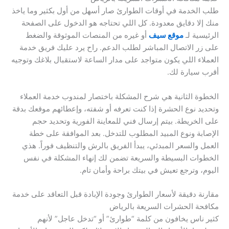
طلب الخدمة في أوقات الطوارئ صار أسهل من أول بكثير وما ياخذ
منك إلا دقايق معدودة. كل اللي تحتاجه هو الدخول على الصفحة
الرئيسية لـ
موقع سيف
أو غيره من المنصات الموثوقة والضغط
على زر الاتصال المباشر لطلب الدعم. راح يرد عليك فريق خدمة
العملاء اللي يكون متواجد على مدار الساعة لاستقبال بلاغك وتوجيه
أقرب سيارة لك.
الخطوة الثانية هي شرح المشكلة باختصار لمندوب خدمة العملاء
وتحديد نوع الحشرة إذا كنت تعرفه أو شفته، وإعطائهم موقعك بدقة
على الخريطة. بيتم إرسال فني للمعاينة الفورية وتحديد حجم
الإصابة ونوع المبيد المطلوب للتدخل. بعد الموافقة على خطة
العمل والسعر المبدئي، يبدأ الفريق بالرش والتنظيف فوراً. هذي
الخطوات البسيطة والسريعة تضمن لك إنهاء المشكلة في نفس
اليوم، وترجع تعيش في بيتك براحة وأمان تام.
مقارنة دقيقة لأسعار الطوارئ وجودة الإبادة قبل التعاقد على خدمة
مكافحة الحشرات السريعة بالرياض
كثير ناس يخافون من كلمة “طوارئ” أو “تدخل عاجل” لأنهم