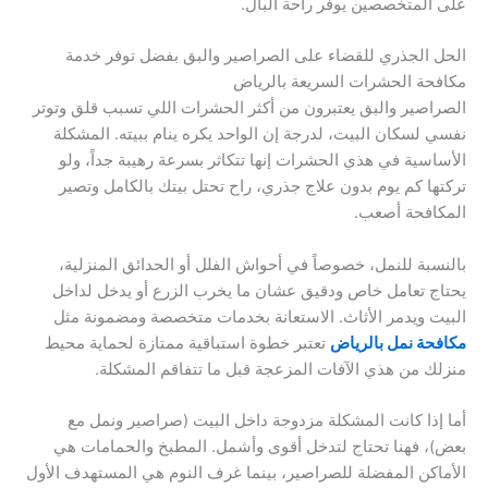
على المتخصصين يوفر راحة البال.
الحل الجذري للقضاء على الصراصير والبق بفضل توفر خدمة
مكافحة الحشرات السريعة بالرياض
الصراصير والبق يعتبرون من أكثر الحشرات اللي تسبب قلق وتوتر
نفسي لسكان البيت، لدرجة إن الواحد يكره ينام ببيته. المشكلة
الأساسية في هذي الحشرات إنها تتكاثر بسرعة رهيبة جداً، ولو
تركتها كم يوم بدون علاج جذري، راح تحتل بيتك بالكامل وتصير
المكافحة أصعب.
بالنسبة للنمل، خصوصاً في أحواش الفلل أو الحدائق المنزلية،
يحتاج تعامل خاص ودقيق عشان ما يخرب الزرع أو يدخل لداخل
البيت ويدمر الأثاث. الاستعانة بخدمات متخصصة ومضمونة مثل
مكافحة نمل بالرياض
تعتبر خطوة استباقية ممتازة لحماية محيط
منزلك من هذي الآفات المزعجة قبل ما تتفاقم المشكلة.
أما إذا كانت المشكلة مزدوجة داخل البيت (صراصير ونمل مع
بعض)، فهنا تحتاج لتدخل أقوى وأشمل. المطبخ والحمامات هي
الأماكن المفضلة للصراصير، بينما غرف النوم هي المستهدف الأول