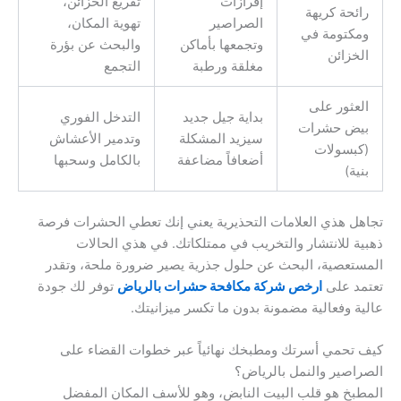
إفرازات
تفريغ الخزائن،
رائحة كريهة
الصراصير
تهوية المكان،
ومكتومة في
وتجمعها بأماكن
والبحث عن بؤرة
الخزائن
مغلقة ورطبة
التجمع
العثور على
بداية جيل جديد
التدخل الفوري
بيض حشرات
سيزيد المشكلة
وتدمير الأعشاش
(كبسولات
أضعافاً مضاعفة
بالكامل وسحبها
بنية)
تجاهل هذي العلامات التحذيرية يعني إنك تعطي الحشرات فرصة
ذهبية للانتشار والتخريب في ممتلكاتك. في هذي الحالات
المستعصية، البحث عن حلول جذرية يصير ضرورة ملحة، وتقدر
تعتمد على
ارخص شركة مكافحة حشرات بالرياض
توفر لك جودة
عالية وفعالية مضمونة بدون ما تكسر ميزانيتك.
كيف تحمي أسرتك ومطبخك نهائياً عبر خطوات القضاء على
الصراصير والنمل بالرياض؟
المطبخ هو قلب البيت النابض، وهو للأسف المكان المفضل