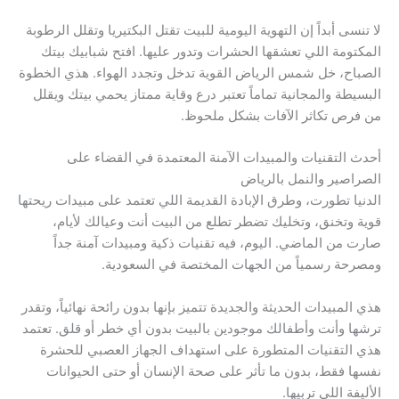
لا تنسى أبداً إن التهوية اليومية للبيت تقتل البكتيريا وتقلل الرطوبة
المكتومة اللي تعشقها الحشرات وتدور عليها. افتح شبابيك بيتك
الصباح، خل شمس الرياض القوية تدخل وتجدد الهواء. هذي الخطوة
البسيطة والمجانية تماماً تعتبر درع وقاية ممتاز يحمي بيتك ويقلل
من فرص تكاثر الآفات بشكل ملحوظ.
أحدث التقنيات والمبيدات الآمنة المعتمدة في القضاء على
الصراصير والنمل بالرياض
الدنيا تطورت، وطرق الإبادة القديمة اللي تعتمد على مبيدات ريحتها
قوية وتخنق، وتخليك تضطر تطلع من البيت أنت وعيالك لأيام،
صارت من الماضي. اليوم، فيه تقنيات ذكية ومبيدات آمنة جداً
ومصرحة رسمياً من الجهات المختصة في السعودية.
هذي المبيدات الحديثة والجديدة تتميز بإنها بدون رائحة نهائياً، وتقدر
ترشها وأنت وأطفالك موجودين بالبيت بدون أي خطر أو قلق. تعتمد
هذي التقنيات المتطورة على استهداف الجهاز العصبي للحشرة
نفسها فقط، بدون ما تأثر على صحة الإنسان أو حتى الحيوانات
الأليفة اللي تربيها.