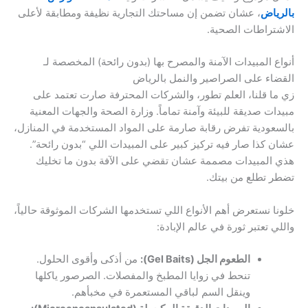
بالرياض
، عشان تضمن إن مساحتك التجارية نظيفة ومطابقة لأعلى
الاشتراطات الصحية.
أنواع المبيدات الآمنة والمصرح بها (بدون رائحة) المخصصة لـ
القضاء على الصراصير والنمل بالرياض
زي ما قلنا، العلم تطور، والشركات المحترفة صارت تعتمد على
مبيدات صديقة للبيئة وآمنة تماماً. وزارة الصحة والجهات المعنية
بالسعودية تفرض رقابة صارمة على المواد المستخدمة في المنازل،
عشان كذا صار فيه تركيز كبير على المبيدات اللي “بدون رائحة”.
هذي المبيدات مصممة عشان تقضي على الآفة بدون ما تخليك
تضطر تطلع من بيتك.
خلونا نستعرض أهم الأنواع اللي تستخدمها الشركات الموثوقة حالياً،
واللي تعتبر ثورة في عالم الإبادة:
الطعوم الجل (Gel Baits):
من أذكى وأقوى الحلول.
تنحط في زوايا المطبخ والمفصلات. الصرصور ياكلها
وينقل السم لباقي المستعمرة في مخبأهم.