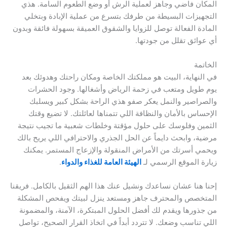
المكان فاضي وجاهز لعملية الرش أو وضع الطعوم السامة. هذي
التجهيزات البسيطة من طرفك بتسرع من عملية الإبادة وبتخلي
المادة الفعالة توصل للزوايا والشقوق العميقة بسهولة فائقة وبدون
أي عوائق تقلل من جودتها.
الخاتمة
في النهاية، البيت هو مملكتك الخاصة ومكان راحتك وهدوئك بعد
يوم طويل ومتعب في زحمة الرياض وأشغالها. وجود الحشرات
والصراصير والنمل يعكر صفو هذي الراحة بشكل كبير ويسلبك
الإحساس بالأمان والنظافة اللي تتمناها لعائلتك. لا تضيع وقتك
الثمين وفلوسك على حلول مؤقتة وخلطات شعبية ما تجيب نتيجة
مرضية، وابحث دايماً عن الحل الجذري والاحترافي اللي يريح بالك
ويحمي أسرتك من الأمراض المنقولة والإزعاج المستمر. يمكنك
زيارة الموقع الرسمي لـ
الهيئة العامة للغذاء والدواء
.
إحنا هنا عشان نساعدك ونشيل عنك هذا الهم الثقيل بالكامل. فريقنا
المتخصص والمحترف جاهز ومستعد ينزل لبيتك ويفحص المشكلة
من جذورها ويقدم لك أفضل الحلول المبتكرة، الآمنة، والمضمونة
اللي تناسب وضعك. لا تتردد أبداً في اتخاذ القرار الصحيح، تواصل