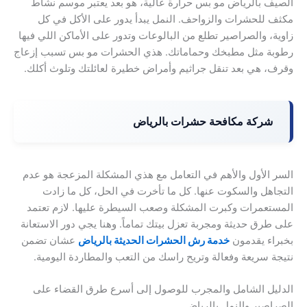
الصيف بالرياض مو بس حرارة عالية، هو بعد يعتبر موسم نشاط
مكثف للحشرات والزواحف. النمل يبدأ يدور على الأكل في كل
زاوية، والصراصير تطلع من البالوعات وتدور على الأماكن اللي فيها
رطوبة مثل مطبخك وحماماتك. هذي الحشرات مو بس تسبب إزعاج
وقرف، هي بعد تنقل جراثيم وأمراض خطيرة لعائلتك وتلوث أكلك.
شركة مكافحة حشرات بالرياض
السر الأول والأهم في التعامل مع هذي المشكلة المزعجة هو عدم
التجاهل والسكوت عنها. كل ما تأخرت في الحل، كل ما زادت
المستعمرات وكبرت المشكلة وصعب السيطرة عليها. لازم تعتمد
على طرق حديثة ومجربة تعزل بيتك تماماً. وهنا يجي دور الاستعانة
بخبراء يقدمون
خدمة رش الحشرات الحديثة بالرياض
عشان تضمن
نتيجة سريعة وفعالة وتريح راسك من التعب والمطاردة اليومية.
الدليل الشامل والمجرب للوصول إلى أسرع طرق القضاء على
الصراصير والنمل بالرياض