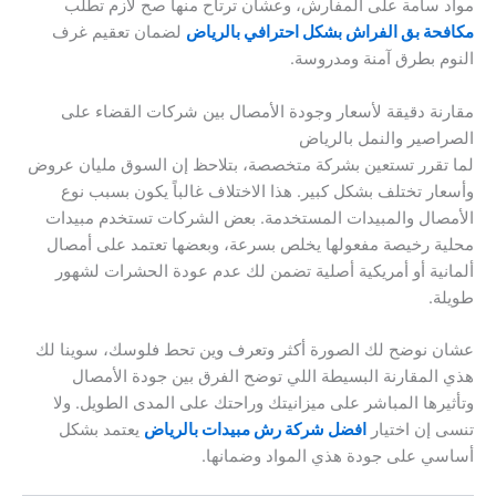
مواد سامة على المفارش، وعشان ترتاح منها صح لازم تطلب
مكافحة بق الفراش بشكل احترافي بالرياض
لضمان تعقيم غرف
النوم بطرق آمنة ومدروسة.
مقارنة دقيقة لأسعار وجودة الأمصال بين شركات القضاء على
الصراصير والنمل بالرياض
لما تقرر تستعين بشركة متخصصة، بتلاحظ إن السوق مليان عروض
وأسعار تختلف بشكل كبير. هذا الاختلاف غالباً يكون بسبب نوع
الأمصال والمبيدات المستخدمة. بعض الشركات تستخدم مبيدات
محلية رخيصة مفعولها يخلص بسرعة، وبعضها تعتمد على أمصال
ألمانية أو أمريكية أصلية تضمن لك عدم عودة الحشرات لشهور
طويلة.
عشان نوضح لك الصورة أكثر وتعرف وين تحط فلوسك، سوينا لك
هذي المقارنة البسيطة اللي توضح الفرق بين جودة الأمصال
وتأثيرها المباشر على ميزانيتك وراحتك على المدى الطويل. ولا
تنسى إن اختيار
افضل شركة رش مبيدات بالرياض
يعتمد بشكل
أساسي على جودة هذي المواد وضمانها.