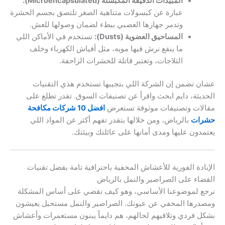
المبيدات الدقيقة المكبسلة (Microencapsulated):
عبارة عن كبسولات متناهية الصغر تلتصق بجسم الحشرة
وتدمر جهازها العصبي ببطء لضمان وصولها للعش.
المساحيق العضوية (Dusts):
تستخدم في الأماكن اللي
ما ينفع نرش فيها مويه، مثل أفياش الكهرباء وخلف
الثلاجات، وتعتبر قاتلة للحشرات الزاحفة.
عشان تضمن إن الشركة اللي بتجيبها تستخدم هذي التقنيات
الحديثة، دايم ابحث واقرأ عن تصنيفات السوق. تقدر تطلع على
مقالات وتصنيفات موثوقة تستعرض
افضل 10 شركات مكافحة
حشرات
بالرياض، ومن خلالها بتقدر تفهم أكثر عن المواد اللي
يعتمدون عليها ومدى أمانها على عائلتك وبيئتك.
الإبادة الفورية للأعشاش المخفية باحترافية تامة بفضل تقنيات
القضاء على الصراصير والنمل بالرياض
نرجع لموضوعنا الأساسي، وهو كيف تقضي على أساس المشكلة
ومصدرها المخفي عن عيونك. الصراصير والنمل مستحيل يعيشون
بشكل فردي وتلاقيهم لحالهم، هم دايماً يبنون مستعمرات وأعشاش