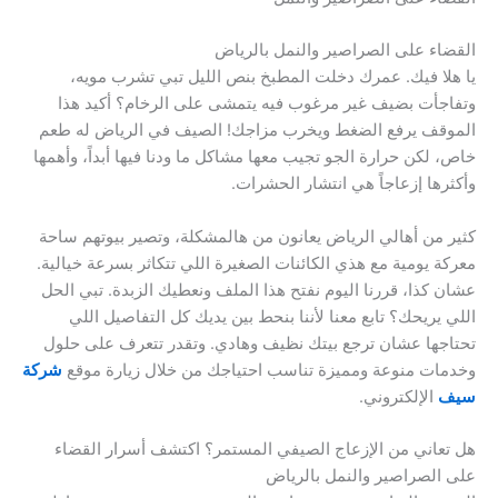
القضاء على الصراصير والنمل بالرياض
يا هلا فيك. عمرك دخلت المطبخ بنص الليل تبي تشرب مويه،
وتفاجأت بضيف غير مرغوب فيه يتمشى على الرخام؟ أكيد هذا
الموقف يرفع الضغط ويخرب مزاجك! الصيف في الرياض له طعم
خاص، لكن حرارة الجو تجيب معها مشاكل ما ودنا فيها أبداً، وأهمها
وأكثرها إزعاجاً هي انتشار الحشرات.
كثير من أهالي الرياض يعانون من هالمشكلة، وتصير بيوتهم ساحة
معركة يومية مع هذي الكائنات الصغيرة اللي تتكاثر بسرعة خيالية.
عشان كذا، قررنا اليوم نفتح هذا الملف ونعطيك الزبدة. تبي الحل
اللي يريحك؟ تابع معنا لأننا بنحط بين يديك كل التفاصيل اللي
تحتاجها عشان ترجع بيتك نظيف وهادي. وتقدر تتعرف على حلول
وخدمات منوعة ومميزة تناسب احتياجك من خلال زيارة موقع
شركة
سيف
الإلكتروني.
هل تعاني من الإزعاج الصيفي المستمر؟ اكتشف أسرار القضاء
على الصراصير والنمل بالرياض