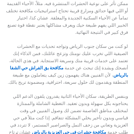
ممكن تأثر على نوعية الحشرات المنتشرة فيه. مثلاً، الأحياء القديمة
أو اللي فيها حدائق ومزارع قريبة تحتاج استراتيجيات مكافحة تختلف
تماماً عن الأحياء السكنية الجديدة والمغلقة. عشان كذا، اختيار
الخبير اللي يفهم طبيعة حيك ويعرف مشاكلها يعتبر نقطة قوة تصنع
فرق كبير في النتيجة النهائية.
لو كنت من سكان جنوب الرياض وتواجه تحديات مع الحشرات
الصيفية اللي تخرب عليك نومتك وتزعج عائلتك، فمن الذكاء إنك
تعتمد على خدمات قريبة منك وسريعة الاستجابة. في هذي الحالة،
أنصحك وبشدة إنك تبحث عن خدمة
مكافحة بق الفراش حي الشفا
بالرياض
، لأن الفنيين هناك يفهمون زين كيف يتعاملون مع طبيعة
المنطقة ويقدمون لك حلول سريعة، احترافية، ومضمونة تريح بالك.
وبنفس الطريقة، سكان الأحياء الثانية يقدرون يلقون الدعم اللي
يحتاجونه بكل سهولة وبدون تعقيد. التغطية الشاملة والممتازة
لمختلف مناطق العاصمة تضمن لك وصول الفنيين في وقت
قياسي وبدون تأخير يخلي المشكلة تتفاقم. إذا كنت مثلاً في حي
العزيزية وتعاني من زحف النمل والصراصير المستمر، لا تتردد في
طلب خدمة
مكافحة حشرات في حي العزيزية بالرياض
عشان ترتاح