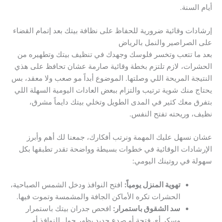
أيام السنة.
إرشادات وقائية ضرورية للحفاظ على نظافة بيتك بعد إتمام القضاء
على الصراصير والنمل بالرياض
بعد ما تتعب وتخسر فلوسك وجهدك في تنظيف بيتك وتطهيره من
الحشرات، لازم تلتزم بخطة وقائية صارمة عشان تحافظ على هذي
النتيجة المريحة اللي وصلتها. الموضوع أبداً مو صعب ولا معقد، بس
يحتاج منك شوية ترتيب والتزام ببعض العادات اليومية السهلة اللي
بتفرق معك كثير في المدى الطويل وتخلي بيتك دايماً مشرق،
نظيف، وريحته تفتح النفس.
عشان نسهل عليك المهمة ونرتب أفكارك، جمعنا لك أهم وأبرز
الإرشادات الوقائية في خطوات بسيطة وواضحة تقدر تطبقها بكل
سهولة في روتينك اليومي:
تهوية المنزل يومياً:
افتح النوافذ ودخل الشمس الصباحية،
الحشرات تكره الأماكن الجافة والمشمسة وتموت فيها.
سد الشقوق باستمرار:
افحص جدران بيتك باستمرار
وسكر أي فتحة أو صدع جديد يظهر حول النوافذ أو