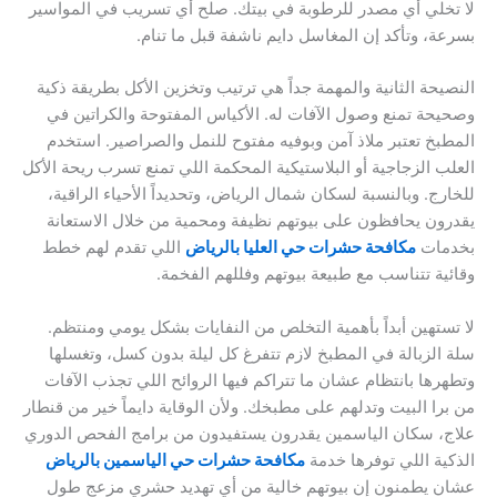
لا تخلي أي مصدر للرطوبة في بيتك. صلح أي تسريب في المواسير
بسرعة، وتأكد إن المغاسل دايم ناشفة قبل ما تنام.
النصيحة الثانية والمهمة جداً هي ترتيب وتخزين الأكل بطريقة ذكية
وصحيحة تمنع وصول الآفات له. الأكياس المفتوحة والكراتين في
المطبخ تعتبر ملاذ آمن وبوفيه مفتوح للنمل والصراصير. استخدم
العلب الزجاجية أو البلاستيكية المحكمة اللي تمنع تسرب ريحة الأكل
للخارج. وبالنسبة لسكان شمال الرياض، وتحديداً الأحياء الراقية،
يقدرون يحافظون على بيوتهم نظيفة ومحمية من خلال الاستعانة
بخدمات
مكافحة حشرات حي العليا بالرياض
اللي تقدم لهم خطط
وقائية تتناسب مع طبيعة بيوتهم وفللهم الفخمة.
لا تستهين أبداً بأهمية التخلص من النفايات بشكل يومي ومنتظم.
سلة الزبالة في المطبخ لازم تتفرغ كل ليلة بدون كسل، وتغسلها
وتطهرها بانتظام عشان ما تتراكم فيها الروائح اللي تجذب الآفات
من برا البيت وتدلهم على مطبخك. ولأن الوقاية دايماً خير من قنطار
علاج، سكان الياسمين يقدرون يستفيدون من برامج الفحص الدوري
الذكية اللي توفرها خدمة
مكافحة حشرات حي الياسمين بالرياض
عشان يطمنون إن بيوتهم خالية من أي تهديد حشري مزعج طول