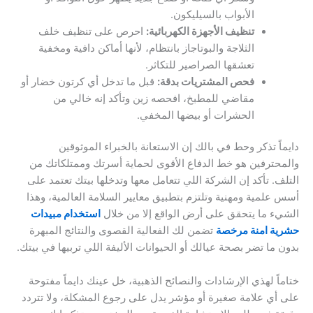
الأبواب بالسيليكون.
تنظيف الأجهزة الكهربائية:
احرص على تنظيف خلف
الثلاجة والبوتاجاز بانتظام، لأنها أماكن دافية ومخفية
تعشقها الصراصير للتكاثر.
فحص المشتريات بدقة:
قبل ما تدخل أي كرتون خضار أو
مقاضي للمطبخ، افحصه زين وتأكد إنه خالي من
الحشرات أو بيضها المخفي.
دايماً تذكر وحط في بالك إن الاستعانة بالخبراء الموثوقين
والمحترفين هو خط الدفاع الأقوى لحماية أسرتك وممتلكاتك من
التلف. تأكد إن الشركة اللي تتعامل معها وتدخلها بيتك تعتمد على
أسس علمية ومهنية وتلتزم بتطبيق معايير السلامة العالمية، وهذا
الشيء ما يتحقق على أرض الواقع إلا من خلال
استخدام مبيدات
حشرية امنة مرخصة
تضمن لك الفعالية القصوى والنتائج المبهرة
بدون ما تضر بصحة عيالك أو الحيوانات الأليفة اللي تربيها في بيتك.
ختاماً لهذي الإرشادات والنصائح الذهبية، خل عينك دايماً مفتوحة
على أي علامة صغيرة أو مؤشر يدل على رجوع المشكلة، ولا تتردد