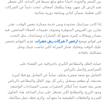
بين السعر والجودة. أحياناً تدفع مبلغ بسيط في البداية، لكن تضطر
تعيد الرش كل شهر، وهذا بيكلفك أضعاف. ابحث دايماً عن الشركات
اللي تعطيك ضمان كتابي ومتابعة دورية مجانية.
إذا كانت ميزانيتك محدودة وتبي خدمة ممتازة بنفس الوقت، تقدر
تقارن بين العروض المتوفرة وتشوف تقييمات العملاء السابقين. فيه
مصادر ومقالات كثيرة تجمع لك الخيارات وتساعدك، مثل البحث
في قوائم توضح
ارخص 7 شركات رش حشرات
، هذي القوائم تختصر
عليك الوقت وتخليك تختار الشركة اللي تناسب جيبك وتحل
مشكلتك بكفاءة.
حماية الفلل والمطاعم الكبرى باحترافية عبر القضاء على
الصراصير والنمل بالرياض
التعامل مع شقة صغيرة يختلف تماماً عن التعامل مع فيلا كبيرة
بحديقة، أو مطعم يستقبل زباين كل يوم. الفلل والمطاعم بالرياض
تعتبر بيئة خصبة جداً لتكاثر الحشرات بسبب المساحات الواسعة،
وجود الزرع، والمطابخ اللي تشتغل على مدار الساعة. هنا، الحلول
الفردية والخلطات الطبيعية ما تنفع أبد، ولازم خطة عمل متكاملة.