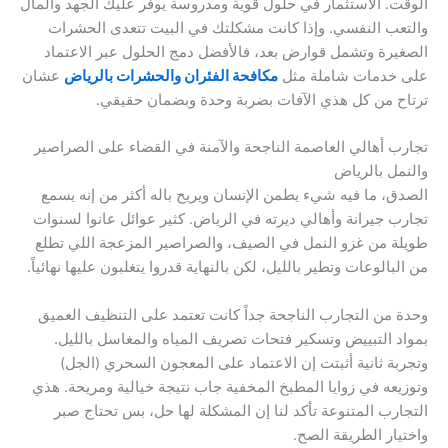
الوقت. الاستثمار في حلول قوية ومدروسة يوفر عليك الجهد والمال
والتعب النفسي. وإذا كانت مشكلتك في البيت تتعدى الحشرات
الصغيرة وتشمل قوارض بعد، فالأفضل دمج الحلول عبر الاعتماد
على خدمات شاملة مثل
مكافحة الفئران والحشرات بالرياض
عشان
ترتاح من كل هذي الآفات بضربة وحدة وبضمان حقيقي.
تجارب أهالي العاصمة الناجحة والآمنة في القضاء على الصراصير
والنمل بالرياض
الصدق، ما فيه شيء يطمن الإنسان ويريح باله أكثر من إنه يسمع
تجارب جيرانة وأهالي ديرته في الرياض. كثير عوائل عانوا لسنوات
طويلة من غزو النمل في الصيف، والصراصير المزعجة اللي تطلع
من البالوعات وتطير بالليل، لكن بالنهاية قدروا يتغلبون عليها نهائياً.
وحدة من التجارب الناجحة جداً كانت تعتمد على التنظيف العميق
بمواد التبييض وتسكير فتحات تصريف المياه والمغاسل بالليل.
وتجربة ثانية أثبتت إن الاعتماد على المعجون السحري (الجل)
وتوزيعه في زوايا المطبخ المخفية جاب نتيجة خيالية ومريحة. هذي
التجارب المتنوعة تأكد لنا إن المشكلة لها حل، بس تحتاج صبر
واختيار الطريقة الصح.