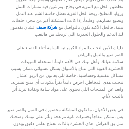
تخلطين الخل مع المويه في بخاخ، وترشين فيه مسارات النمل
وزوايا المطبخ. ريحة الخل القوية تعطل حاسة الشم عند النمل
وتضيع مسارهم. وطبعاً، إذا كانت المشكلة أكبر من مجرد خلطات
بيتية، فالحل الأكيد يكون بالتواصل مع
شركة سيف
عشان يقدمون
لك الدعم والحلول الجذرية اللي تريحك من هالتعب.
دليلك الآمن لتجنب المواد الكيميائية السامة أثناء القضاء على
الصراصير والنمل بالرياض
سلامة عيالك وأهل بيتك هي الأهم دايماً. استخدام المبيدات
الحشرية القوية اللي تنباع بالأسواق بشكل عشوائي ممكن يسبب
مشاكل تنفسية وحساسية، خاصة للي يعانون من الربو. عشان
تتجنب هذي المخاطر، احرص دايماً تقرأ مكونات أي منتج تشتريه،
وابعد عن المنتجات اللي تحتوي على مواد سامة ونفاذة تترك أثر
بالبيت لأيام.
في بعض الأحيان، ما تكون المشكلة محصورة في النمل والصراصير
بس، ممكن تتفاجأ بحشرات ثانية مزعجة وتأثر على نومك وصحتك
مثل بق الفراش. هذي الحشرة بالذات تحتاج تعامل دقيق وبدون