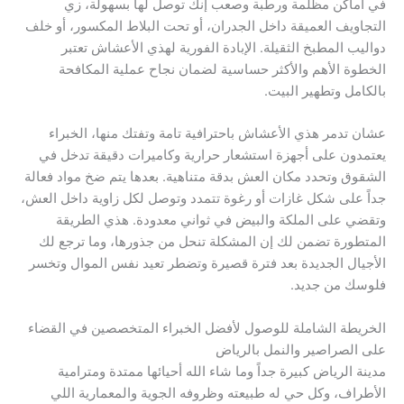
في أماكن مظلمة ورطبة وصعب إنك توصل لها بسهولة، زي
التجاويف العميقة داخل الجدران، أو تحت البلاط المكسور، أو خلف
دواليب المطبخ الثقيلة. الإبادة الفورية لهذي الأعشاش تعتبر
الخطوة الأهم والأكثر حساسية لضمان نجاح عملية المكافحة
بالكامل وتطهير البيت.
عشان تدمر هذي الأعشاش باحترافية تامة وتفتك منها، الخبراء
يعتمدون على أجهزة استشعار حرارية وكاميرات دقيقة تدخل في
الشقوق وتحدد مكان العش بدقة متناهية. بعدها يتم ضخ مواد فعالة
جداً على شكل غازات أو رغوة تتمدد وتوصل لكل زاوية داخل العش،
وتقضي على الملكة والبيض في ثواني معدودة. هذي الطريقة
المتطورة تضمن لك إن المشكلة تنحل من جذورها، وما ترجع لك
الأجيال الجديدة بعد فترة قصيرة وتضطر تعيد نفس الموال وتخسر
فلوسك من جديد.
الخريطة الشاملة للوصول لأفضل الخبراء المتخصصين في القضاء
على الصراصير والنمل بالرياض
مدينة الرياض كبيرة جداً وما شاء الله أحيائها ممتدة ومترامية
الأطراف، وكل حي له طبيعته وظروفه الجوية والمعمارية اللي