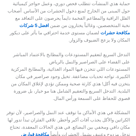
حماية هذي المنشآت تتطلب فحص دوري، وعمل حواجز كيميائية
حول المبنى من الخارج لمنع دخول الحشرات من الأساس. أصحاب
الفلل الراقية والمطاعم الفخمة دايماً يحرصون على التعاقد مع
نخبة المتخصصين، وغالباً يختارون من ضمن
افضل 5 شركات
مكافحة حشرات
لضمان مستوى خدمة احترافي ما يأثر على ديكور
المكان ولا يزعج الضيوف والزوار.
التدخل السريع لتعقيم المستودعات والمطابخ بالاعتماد المباشر
على القضاء على الصراصير والنمل بالرياض
المستودعات اللي تتخزن فيها المواد الغذائية، والمطابخ المركزية
الكبيرة، تواجه تحديات مضاعفة. تخيل وجود صراصير في مكان
يتخزن فيه أكل! هذي كارثة صحية وممكن تؤدي لإغلاق المكان من
البلدية. التدخل السريع والتعقيم الشامل هنا مو خيار، بل ضرورة
قصوى للحفاظ على السمعة ورأس المال.
المشكلة في هذي الأماكن ما توقف عند النمل والصراصير، لأن توفر
الكراتين والأكل يجذب آفات أكبر وأخطر. تلاقي الفئران تبدأ تدور لها
مكان دافي ومخفي بين البضائع. في هذي الحالات المعقدة، تحتاج
تدخل مزدوج وعنيف يشمل الحشرات وأيضاً
مكافحة قوارض