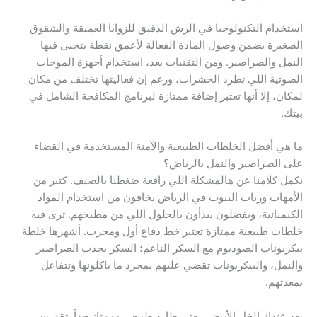
استخدام التكنولوجيا في الرش الدقيق للزوايا العميقة والشقوق
الصغيرة يضمن وصول المادة الفعالة لأعمق نقطة يتخبى فيها
النمل والصراصير. ومن التقنيات بعد، استخدام أجهزة الموجات
الصوتية اللي تطرد الحشرات، ورغم إن فعاليتها تختلف من مكان
لمكان، إلا أنها تعتبر إضافة ممتازة لبرنامج المكافحة الشامل في
بيتك.
ما هي أفضل الخلطات الطبيعية والآمنة المستخدمة في القضاء
على الصراصير والنمل بالرياض؟
نكمل كلامنا عن هالمشكلة اللي رافعة ضغطنا بالصيف. كثير من
الأمهات وربات البيوت في الرياض يخافون من استخدام المواد
الكيميائية، ويفضلون يبدأون بالحلول اللي من مطبخهم. ترى فيه
خلطات طبيعية ممتازة تعتبر خط دفاع أول ومجرب. أشهرها خلطة
بيكربونات الصوديوم مع السكر الناعم؛ السكر يجذب الصراصير
والنمل، والبيكربونات تقضي عليهم بمجرد ما ياكلونها وتتفاعل
بمعدتهم.
بعد عندك الخل الأبيض، يعتبر طارد طبيعي وممتاز جداً. تقدرين