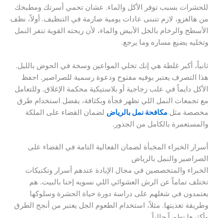
للحشرات بسبب توفر الأكل والماء. عشان تحمي أسرتك ومطبخك
من هالغزو، لازم تتبنى عادات يومية صارمة في التنظيف. أولاً، نظف
الأسطح والرخام بالخل الأبيض والماء، لأن ريحته القوية تنفر النمل
وتخليه يضيع مساره وما يرجع.
ثانياً، أكبر غلطة هي إنك تخلي المواعين وسخة في الحوض بالليل.
هذا التصرف يعتبر بوفيه مفتوح ودعوة رسمية للصراصير. احفظ
الأكل دايماً في علب زجاجية أو بلاستيكية محكمة الإغلاق. وللتعامل
مع تجمعات النمل اللي تظهر فجأة وبكثافة، يفضل استخدام طرق
مخصصة مثل
مكافحة نمل بالرياض
لضمان القضاء على الملكة
والمستعمرة بالكامل من الجذور.
أسرار الخبراء المخبأة لضمان الفعالية التامة في القضاء على
الصراصير والنمل بالرياض
الخبراء والمتخصصين في مجال الإبادة عندهم أسرار وتكتيكات
تختلف تماماً عن الرش العشوائي اللي نسويه إحنا بالبيت. هم
يعتمدون في شغلهم على دراسة دورة حياة الحشرة وسلوكها
وطريقة تغذيتها. مثلاً، استخدام الطعوم الجل يعتبر من أنجح الطرق
وأكثرها تطوراً حالياً.