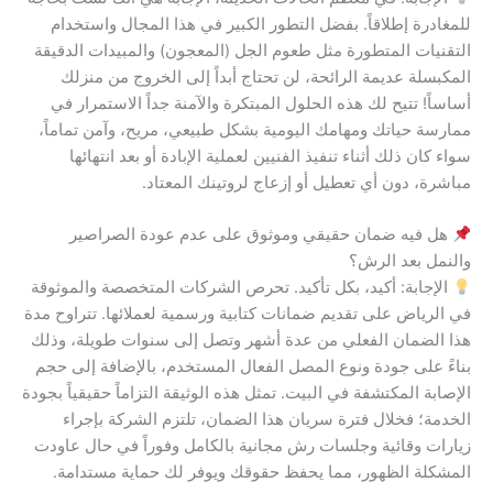
للمغادرة إطلاقاً. بفضل التطور الكبير في هذا المجال واستخدام
التقنيات المتطورة مثل طعوم الجل (المعجون) والمبيدات الدقيقة
المكبسلة عديمة الرائحة، لن تحتاج أبداً إلى الخروج من منزلك
أساساً! تتيح لك هذه الحلول المبتكرة والآمنة جداً الاستمرار في
ممارسة حياتك ومهامك اليومية بشكل طبيعي، مريح، وآمن تماماً،
سواء كان ذلك أثناء تنفيذ الفنيين لعملية الإبادة أو بعد انتهائها
مباشرة، دون أي تعطيل أو إزعاج لروتينك المعتاد.
هل فيه ضمان حقيقي وموثوق على عدم عودة الصراصير
والنمل بعد الرش؟
الإجابة: أكيد، بكل تأكيد. تحرص الشركات المتخصصة والموثوقة
في الرياض على تقديم ضمانات كتابية ورسمية لعملائها. تتراوح مدة
هذا الضمان الفعلي من عدة أشهر وتصل إلى سنوات طويلة، وذلك
بناءً على جودة ونوع المصل الفعال المستخدم، بالإضافة إلى حجم
الإصابة المكتشفة في البيت. تمثل هذه الوثيقة التزاماً حقيقياً بجودة
الخدمة؛ فخلال فترة سريان هذا الضمان، تلتزم الشركة بإجراء
زيارات وقائية وجلسات رش مجانية بالكامل وفوراً في حال عاودت
المشكلة الظهور، مما يحفظ حقوقك ويوفر لك حماية مستدامة.