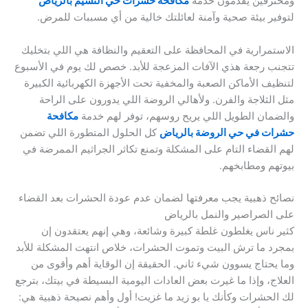
ومحترفين يقدمون خدمة
مكافحة حشرات حي النسيم بالرياض
لتوفير بيئة صحية وآمنة لعائلتك خالية من أي مسببات للمرض.
الاستمرارية في المحافظة على التعقيم والنظافة هي اللي بتخليك
تتجنب رجعة هذي الآفات المزعجة للأبد. خصص لك يوم في الأسبوع
لتنظيف الأماكن الصعبة والمخفية تحت الأجهزة الكهربائية الكبيرة
مثل الثلاجة والفرن. ولأهالي الروضة اللي يدورون على الراحة
والضمان الطويل اللي يريح روسهم، توفر لهم خدمة
مكافحة
حشرات في حي الروضة بالرياض
كل الحلول المتطورة اللي تضمن
لهم القضاء التام على المشكلة وتمنع تكاثر الجراثيم الممرضة في
بيوتهم ومطابخهم.
نصائح ذهبية يجب معرفتها لضمان عدم عودة الحشرات بعد القضاء
على الصراصير والنمل بالرياض
كثير ناس يغلطون غلطة كبيرة وشائعة، وهي إنهم يعتقدون إن
بمجرد ما ترش البيت وتموت الحشرات، خلاص انتهت المشكلة للأبد
وما يحتاج يسوون شيء ثاني. الحقيقة إن الوقاية أهم وأقوى من
العلاج، وإذا ما غيرت بعض العادات اليومية البسيطة في بيتك، بترجع
لك الحشرات وكأنك يا بو زيد ما غزيت! أول وأهم نصيحة ذهبية هي: