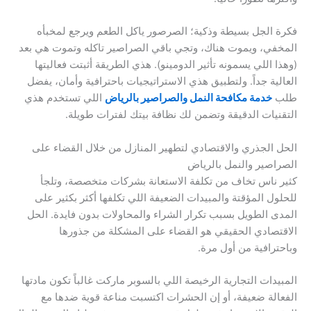
فكرة الجل بسيطة وذكية؛ الصرصور ياكل الطعم ويرجع لمخبأه
المخفي، ويموت هناك، وتجي باقي الصراصير تاكله وتموت هي بعد
(وهذا اللي يسمونه تأثير الدومينو). هذي الطريقة أثبتت فعاليتها
العالية جداً. ولتطبيق هذي الاستراتيجيات باحترافية وأمان، يفضل
طلب
خدمة مكافحة النمل والصراصير بالرياض
اللي تستخدم هذي
التقنيات الدقيقة وتضمن لك نظافة بيتك لفترات طويلة.
الحل الجذري والاقتصادي لتطهير المنازل من خلال القضاء على
الصراصير والنمل بالرياض
كثير ناس تخاف من تكلفة الاستعانة بشركات متخصصة، وتلجأ
للحلول المؤقتة والمبيدات الضعيفة اللي تكلفها أكثر بكثير على
المدى الطويل بسبب تكرار الشراء والمحاولات بدون فايدة. الحل
الاقتصادي الحقيقي هو القضاء على المشكلة من جذورها
وباحترافية من أول مرة.
المبيدات التجارية الرخيصة اللي بالسوبر ماركت غالباً تكون مادتها
الفعالة ضعيفة، أو إن الحشرات اكتسبت مناعة قوية ضدها مع