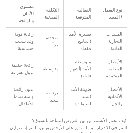
مستوى
نوع المصل
الفعالية
التكلفة
الأمان
/ المبيد
المتوقعة
المبدئية
والرائحة
المبيدات
قصيرة الأمد
رائحة قوية
منخفضة
التجارية
(أسابيع
وقد تسبب
جداً
العادية
فقط)
حساسية
الأمصال
متوسطة
رائحة خفيفة
المحلية
الأمد (أشهر
متوسطة
تزول بسرعة
المعتمدة
قليلة)
الأمصال
طويلة الأمد
بدون رائحة
مرتفعة
الألمانية
(تمتد
وآمنة تماماً
نسبياً
والجل
لسنوات)
للأطفال
كيف تختار الأنسب من بين العروض المتاحة بالسوق؟
السر في الاختيار مو إنك تدور على الأرخص وبس، السر إنك توازن