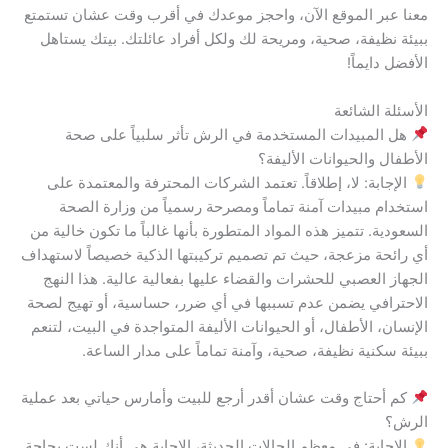
معنا عبر الموقع الآن، واحجز موعدك في أقرب وقت عشان تستمتع
ببيئة نظيفة، صحية، ومريحة لك ولكل أفراد عائلتك. بيتك يستاهل
الأفضل دايماً!
الأسئلة الشائعة
هل المبيدات المستخدمة في الرش تأثر سلبياً على صحة
الأطفال والحيوانات الأليفة؟
الإجابة: لا، إطلاقاً. تعتمد الشركات المحترفة والمعتمدة على
استخدام مبيدات آمنة تماماً ومصرحة رسمياً من وزارة الصحة
السعودية. تتميز هذه المواد المتطورة بأنها غالباً ما تكون خالية من
أي رائحة مزعجة، حيث تم تصميم تركيبتها الذكية خصيصاً لاستهداف
الجهاز العصبي للحشرات والقضاء عليها بفعالية عالية. هذا النهج
الاحترافي يضمن عدم تسببها في أي ضرر، حساسية، أو تهيج لصحة
الإنسان، الأطفال، أو الحيوانات الأليفة المتواجدة في البيت، لتنعم
ببيئة سكنية نظيفة، صحية، وآمنة تماماً على مدار الساعة.
كم أحتاج وقت عشان أقدر أرجع للبيت وأمارس حياتي بعد عملية
الرش؟
الإجابة: في معظم الحالات الحديثة، الإجابة هي أنك لست بحاجة