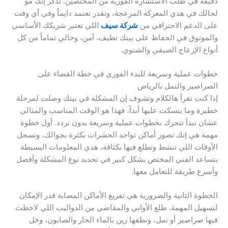
دقيقة في طلب الاستشارة الفورية من المختصين. تذكر إنك مو
لحالك في هذي المعركة المزعجة، وتقدر تعتمد دايماً وفي أي وقت
على الدعم الاحترافي من
شركة سيف
اللي تعتبر شريكك الأساسي
والموثوق في الحفاظ على بيتك نظيف، آمن، وخالي تماماً من كل
أنواع الإزعاج الصيفي والشتوي.
خطوات عملية وسريعة للبدء الفوري في خطة القضاء على
الصراصير والنمل بالرياض
إذا كنت تقرأ هالكلام وتشوف إن المشكلة في بيتك وصلت لمرحلة
خطيرة وما ينسكت عليها أبداً، فهذا هو الوقت المناسب والمثالي
عشان تبدأ تتحرك بخطوات عملية وسريعة بدون تردد. أول خطوة
مهمة هي إنك تصور أماكن تواجد الحشرات بكثرة بجوالك، وتسجل
الأوقات اللي تنشط وتطلع فيها بكثافة، هذي المعلومات البسيطة
بتساعد الفني المختص بشكل كبير في تحديد نوع المشكلة وأفضل
وأسرع طريقة للتعامل معها.
الخطوة الثانية والضرورية هي تفريغ الأماكن المصابة قدر الإمكان
لتسهيل المهمة. طلع الأواني والمقاضي من الدواليب اللي لاحظت
فيها صراصير أو نمل، ونظفها زين بالماء الحار والصابون، وخل