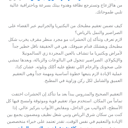
من هالإزعاج وتسترجع نظافة وهدوء بيتك بسرعة وباحترافية عالية
تلبي طموحاتك.
كيف تضمن تعقيم مطبخك من البكتيريا والجراثيم عبر القضاء على
الصراصير والنمل بالرياض؟
لازم تعرف وتتأكد إن الحشرات مو مجرد منظر مقرف يخرب شكل
مطبخك ويفشلك قدام ضيوفك، هي في الحقيقة ناقل خطير جداً
لأمراض وبكتيريا ما تنشاف بالعين المجردة زي السالمونيلا
والإيكولاي. الصراصير تتجول في البالوعات والزبالة، وبعدها تمشي
على صحونك والرخام اللي تقطع عليه أكلك وتلوثه. عشان كذا،
عملية الإبادة لازم يتبعها خطوة أساسية ومهمة جداً وهي التعقيم
العميق والشامل لكل ركن وزاوية في المطبخ.
التعقيم الصحيح والمدروس يبدأ بعد ما نتأكد إن الحشرات اختفت
تماماً من المكان. استخدم مواد تعقيم قوية وموثوقة وامسح فيها كل
الأسطح، الدواليب من الداخل، ومقابض الأبواب بتركيز عالي. إذا
كنت من سكان شرق الرياض وتبي شغل نظيف ومضمون يجمع بين
الإبادة والتعقيم في نفس الوقت، تقدر تعتمد على خبراء متخصصين