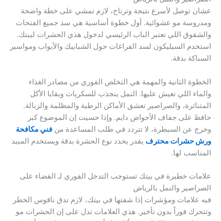
عشان توصل لأسرع نتيجة وترتاح، لازم تمشي على خطة واضحة
ومدروسة مو عشوائية. أول خطوة أساسية هي سد جميع الفتحات
والشقوق اللي تعتبر الباب الرئيسي لدخول هذي الحشرات لبيتك.
استخدم السيليكون لسد الفراغات حول الشبابيك والأبواب ومواسير
السباكة بدقة.
الخطوة الثانية والمهمة هي التخلص الفوري من مصادر الغذاء
والماء اللي تعيش عليها. النمل ينجذب للسكريات وبقايا الأكل
المتناثرة، والصراصير تعشق الأماكن الرطبة والمظلمة والزبالة.
حافظ على جفاف الأحواض دايم. وإذا حسيت إن الموضوع كبر
وخرج عن السيطرة، لا تتردد في طلب المساعدة من
فني مكافحة
ورش حشرات محترف
يقدر يحدد نوع الحشرة بدقة ويستخدم المبيد
المناسب لها.
علامات خطيرة في بيتك تستوجب التدخل الفوري لـ القضاء على
الصراصير والنمل بالرياض
فيه علامات ومؤشرات إذا شفتها في بيتك، لازم تدق ناقوس الخطر
وتتحرك فوراً بدون تأخير. هذي العلامات تدل على إن الحشرات مو