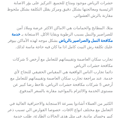
حشرات الرياض موجود ومتاح للجميع. التركيز على بؤر الاصابة
الرئيسية ومعالجتها بشكل دقيق ومركز يقلل التكلفة بشكل ملحوظ
مقارنة بالرش العشوائي.
مثلا، المطابخ والحمامات هي الاماكن الاكثر عرضة وملاذ آمن
للصراصير والنمل بسبب الرطوبة وبقايا الاكل. الاستعانة بـ
خدمة
مكافحة النمل والصراصير بالرياض
بشكل موجه لهذه الأماكن بيوفر
عليك تكلفة رش البيت كامل اذا ما كان فيه حاجة ماسة لذلك.
تجارب سكان العاصمة وتقييماتهم للتعامل مع أرخص 5 شركات
مكافحة حشرات الرياض
دائما تجارب الناس الواقعية هي المقياس الحقيقي للنجاح لأي
خدمة. عند مراجعة تجارب سكان العاصمة وتقييماتهم للتعامل مع
أرخص 5 شركات مكافحة حشرات الرياض، نلاحظ رضا كبير عن
مستوى الخدمة والالتزام بالمواعيد مقارنة بالسعر المدفوع.
الكثير من العملاء أشادوا بسرعة الاستجابة والاحترافية العالية في
التعامل مع مختلف انواع الافات، خصوصا القوارض الي تسبب ذعر
كبير وخسائر مادية. في مثل هذي الحالات الطارئة، طلب خدمة