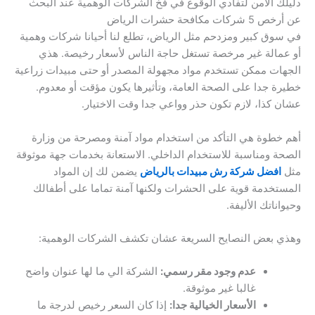
دليلك الآمن لتفادي الوقوع في فخ الشركات الوهمية عند البحث
عن أرخص 5 شركات مكافحة حشرات الرياض
في سوق كبير ومزدحم مثل الرياض، تطلع لنا أحيانا شركات وهمية
أو عمالة غير مرخصة تستغل حاجة الناس لأسعار رخيصة. هذي
الجهات ممكن تستخدم مواد مجهولة المصدر أو حتى مبيدات زراعية
خطيرة جدا على الصحة العامة، وتأثيرها يكون مؤقت أو معدوم.
عشان كذا، لازم تكون حذر وواعي جدا وقت الاختيار.
أهم خطوة هي التأكد من استخدام مواد آمنة ومصرحة من وزارة
الصحة ومناسبة للاستخدام الداخلي. الاستعانة بخدمات جهة موثوقة
مثل
افضل شركة رش مبيدات بالرياض
يضمن لك إن المواد
المستخدمة قوية على الحشرات ولكنها آمنة تماما على أطفالك
وحيواناتك الأليفة.
وهذي بعض النصايح السريعة عشان تكشف الشركات الوهمية:
عدم وجود مقر رسمي:
الشركة الي ما لها عنوان واضح
غالبا غير موثوقة.
الأسعار الخيالية جدا:
إذا كان السعر رخيص لدرجة ما