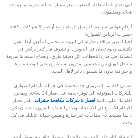
الي تقدم لك المعادلة الصعبة: سعر ممتاز، عمالة مدربة، ومبيدات
فعالة ومضمونة.
أرقام هواتف سريعة للتواصل المباشر مع أرخص 5 شركات مكافحة
حشرات الرياض للطوارئ
أحيانا تصير مواقف طارئة في البيت ما تحتمل التأجيل أبدا. تخيل
تكتشف وجود ثعبان في الحوش، أو تشوف فأر كبير يركض في
الصالة! في هذي اللحظات، كل دقيقة تفرق، وتحتاج استجابة سريعة
وتدخل فوري من مختصين يقدرون يسيطرون على الوضع بسرعة
واحترافية بدون ما يسببون ذعر لأهل البيت.
عشان كذا، من الضروري جدا تحتفظ في جوالك بأرقام الطوارئ
للشركات الموثوقة الي توفر خدمة على مدار 24 ساعة. وبمجرد
اطلاعك على قائمة
افضل 5 شركات مكافحة حشرات
، تقدر تختار
الأرقام الأسرع في الاستجابة وتخليها عندك للضرورة، عشان تكون
دايما مستعد لأي مفاجآت غير سارة وتضمن حماية عائلتك في كل
وقت.
القضاء التام على القوارض والفئران بأسعار تنافسية بفضل أرخص