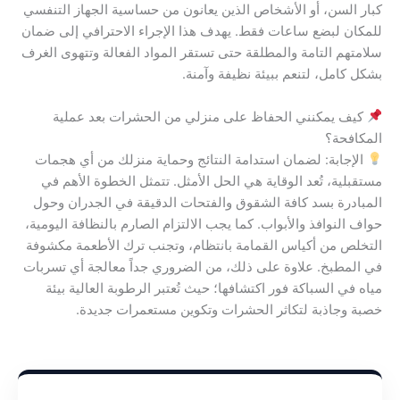
كبار السن، أو الأشخاص الذين يعانون من حساسية الجهاز التنفسي
للمكان لبضع ساعات فقط. يهدف هذا الإجراء الاحترافي إلى ضمان
سلامتهم التامة والمطلقة حتى تستقر المواد الفعالة وتتهوى الغرف
بشكل كامل، لتنعم ببيئة نظيفة وآمنة.
كيف يمكنني الحفاظ على منزلي من الحشرات بعد عملية
المكافحة؟
الإجابة: لضمان استدامة النتائج وحماية منزلك من أي هجمات
مستقبلية، تُعد الوقاية هي الحل الأمثل. تتمثل الخطوة الأهم في
المبادرة بسد كافة الشقوق والفتحات الدقيقة في الجدران وحول
حواف النوافذ والأبواب. كما يجب الالتزام الصارم بالنظافة اليومية،
التخلص من أكياس القمامة بانتظام، وتجنب ترك الأطعمة مكشوفة
في المطبخ. علاوة على ذلك، من الضروري جداً معالجة أي تسربات
مياه في السباكة فور اكتشافها؛ حيث تُعتبر الرطوبة العالية بيئة
خصبة وجاذبة لتكاثر الحشرات وتكوين مستعمرات جديدة.