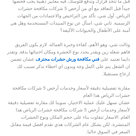
قبل ما تتخذ قرارك وتدفع فلوسك، فيه معايير ذهبية يجب فحصها
جيداً قبل التعاقد مع أي من أرخص 5 شركات مكافحة حشرات
الرياض. أول شي، تأكد من التراخيص والاعتمادات من الجهات
الرسمية. ثاني شي، اسأل عن نوع المبيدات المستخدمة وهل هي
آمنة على الأطفال والحيوانات الأليفة؟
وثالث شي، وهو الأهم، كفاءة وخبرة العمالة. لازم يكون الفريق
فاهم شغله زين ويقدر يحدد نوع الحشرة ومكان اختبائها بدقة. وتقدر
دايما تعتمد على
فني مكافحة ورش حشرات محترف
عشان تضمن
ان الشغل يتم على اكمل وجه وبدون اي اخطاء تذكر تسبب لك
ازعاج مستقبلا.
مقارنة تفصيلية دقيقة لأسعار وخدمات أرخص 5 شركات مكافحة
حشرات الرياض هذا العام
عشان نسهل عليك عملية الاختيار، سوينا لك مقارنة تفصيلية دقيقة
لأسعار وخدمات أرخص 5 شركات مكافحة حشرات الرياض هذا
العام. الاسعار تتفاوت بناء على حجم المكان ونوع الحشرات
المنتشرة، لكن بشكل عام الشركات هذي تقدم افضل قيمة مقابل
السعر في السوق حاليا.