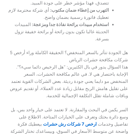
تتصدق، فهذا مؤشر خطر على جودة المبيد.
التهرب من إعطاء ضمان مكتوب:
أي شركة محترمة لازم
تعطيك فاتورة رسمية بضمان واضح.
استخدام مبيدات برائحة نفاذة جدا ومزعجة:
المبيدات
الحديثة غالبا تكون بدون رائحة أو برائحة خفيفة تزول
بسرعة.
هل الجودة تتأثر بالسعر المنخفض؟ الحقيقة الكاملة وراء أرخص 5
شركات مكافحة حشرات الرياض
هذا السؤال يدور في بال الكثيرين: “هل الرخيص دائما سيء؟”.
الإجابة باختصار هي لا. في عالم مكافحة الحشرات، السعر
المنخفض مو دايما يعني جودة رديئة. بعض الشركات القوية تعتمد
على تقليل هامش الربح مقابل زيادة عدد العملاء، أو تقديم عروض
وباقات شاملة تقلل التكلفة الإجمالية للخدمة.
السر يكمن في البحث والمقارنة. لا تعتمد على خيار واحد بس، بل
وسع دائرة بحثك وتعرف على الخيارات المتاحة. الاطلاع على
تفاصيل وخدمات
ارخص 7 شركات رش حشرات
بيعطيك فكرة
واضحة عن متوسط الأسعار في السوق، وبيساعدك تختار الشركة