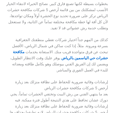
بخطوات بسيطة لكنها تصنع فارق كبير. نصائح الخبراء لانتقاء الخيار
الأنسب لمشكلتك من بين قائمة أرخص 5 شركات مكافحة حشرات
الرياض تركز على ضرورة تحديد نوع الحشرة أولاً ومكان تواجدها،
لأن كل آفة لها خطة مكافحة مختلفة تماماً عن الثانية، ولا تستعجل
وتطلب خدمة رش عشوائي قد لا تفيد.
كذلك من المهم جداً اختيار شركات تغطي منطقتك الجغرافية
بسرعة ومرونة. مثلاً، إذا كنت ساكن في شمال الرياض، الأفضل
تبحث عن فرق متواجدة قريب منك. الاستعانة بخدمات
مكافحة
حشرات حي الياسمين بالرياض
يوفر عليك وقت الانتظار الطويل،
ويضمن لك إن الفريق الفني بيوصلك وهو بكامل طاقته ومعداته
للبدء في العمل الفوري والمباشر.
إرشادات وقائية ضرورية للحفاظ على نظافة منزلك بعد زيارة
أرخص 5 شركات مكافحة حشرات الرياض
بعد ما ينتهي الفني من رش البيت وتختفي الحشرات تماماً، يجي
دورك عشان تحافظ على هذي النتيجة أطول فترة ممكنة. فيه
إرشادات وقائية ضرورية للحفاظ على نظافة منزلك بعد زيارة
أرخص 5 شركات مكافحة حشرات الرياض لازم تطبقها بحذافيرها.