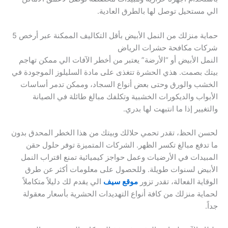
الي مستحيل توصل لها بالطرق العادية.
حماية منزلك من النمل الأبيض بأقل التكاليف الممكنة عبر أرخص 5
شركات مكافحة حشرات الرياض
النمل الأبيض أو “الأرضة” يعتبر من أخطر الآفات الي ممكن تهاجم
بيتك بصمت. هذي الحشرة تتغذى على مادة السليلوز الموجودة في
الخشب والورق وحتى بعض أنواع السجاد، وممكن تدمر أساسات
الأبواب والديكورات الخشبية وتكلفك مبالغ طائلة في الصيانة
والتغيير إذا ما انتبهت لها بدري.
لحسن الحظ، تقدر تحمي حلالك وبيتك من هذا الخطر المحدق بدون
ما تدفع مبالغ تكسر الظهر. الشركات المتميزة توفر حلول حقن
المبيدات في الأرضيات وعمل حواجز كيميائية تمنع اقتراب النمل
الأبيض لسنوات طويلة. وللحصول على معلومات أكثر عن طرق
الوقاية الفعالة، تقدر تزور
موقع سيف
الي يقدم لك دليلاً متكاملاً
لحماية منزلك من كافة أنواع التهديدات الحشرية بأسعار معقولة
جداً.