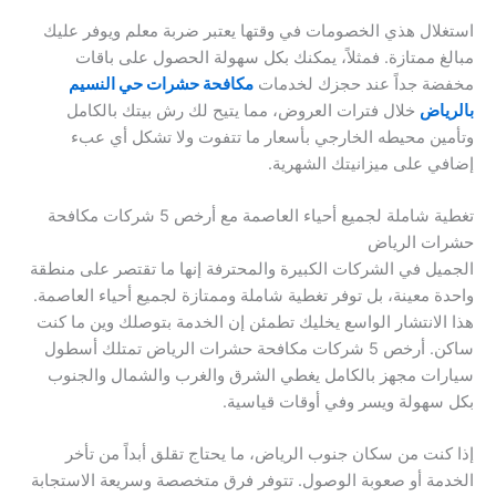
استغلال هذي الخصومات في وقتها يعتبر ضربة معلم ويوفر عليك
مبالغ ممتازة. فمثلاً، يمكنك بكل سهولة الحصول على باقات
مخفضة جداً عند حجزك لخدمات
مكافحة حشرات حي النسيم
بالرياض
خلال فترات العروض، مما يتيح لك رش بيتك بالكامل
وتأمين محيطه الخارجي بأسعار ما تتفوت ولا تشكل أي عبء
إضافي على ميزانيتك الشهرية.
تغطية شاملة لجميع أحياء العاصمة مع أرخص 5 شركات مكافحة
حشرات الرياض
الجميل في الشركات الكبيرة والمحترفة إنها ما تقتصر على منطقة
واحدة معينة، بل توفر تغطية شاملة وممتازة لجميع أحياء العاصمة.
هذا الانتشار الواسع يخليك تطمئن إن الخدمة بتوصلك وين ما كنت
ساكن. أرخص 5 شركات مكافحة حشرات الرياض تمتلك أسطول
سيارات مجهز بالكامل يغطي الشرق والغرب والشمال والجنوب
بكل سهولة ويسر وفي أوقات قياسية.
إذا كنت من سكان جنوب الرياض، ما يحتاج تقلق أبداً من تأخر
الخدمة أو صعوبة الوصول. تتوفر فرق متخصصة وسريعة الاستجابة