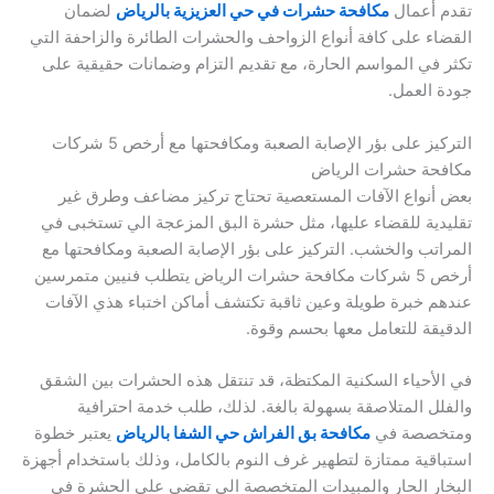
تقدم أعمال
مكافحة حشرات في حي العزيزية بالرياض
لضمان
القضاء على كافة أنواع الزواحف والحشرات الطائرة والزاحفة التي
تكثر في المواسم الحارة، مع تقديم التزام وضمانات حقيقية على
جودة العمل.
التركيز على بؤر الإصابة الصعبة ومكافحتها مع أرخص 5 شركات
مكافحة حشرات الرياض
بعض أنواع الآفات المستعصية تحتاج تركيز مضاعف وطرق غير
تقليدية للقضاء عليها، مثل حشرة البق المزعجة الي تستخبى في
المراتب والخشب. التركيز على بؤر الإصابة الصعبة ومكافحتها مع
أرخص 5 شركات مكافحة حشرات الرياض يتطلب فنيين متمرسين
عندهم خبرة طويلة وعين ثاقبة تكتشف أماكن اختباء هذي الآفات
الدقيقة للتعامل معها بحسم وقوة.
في الأحياء السكنية المكتظة، قد تنتقل هذه الحشرات بين الشقق
والفلل المتلاصقة بسهولة بالغة. لذلك، طلب خدمة احترافية
ومتخصصة في
مكافحة بق الفراش حي الشفا بالرياض
يعتبر خطوة
استباقية ممتازة لتطهير غرف النوم بالكامل، وذلك باستخدام أجهزة
البخار الحار والمبيدات المتخصصة الي تقضي على الحشرة في