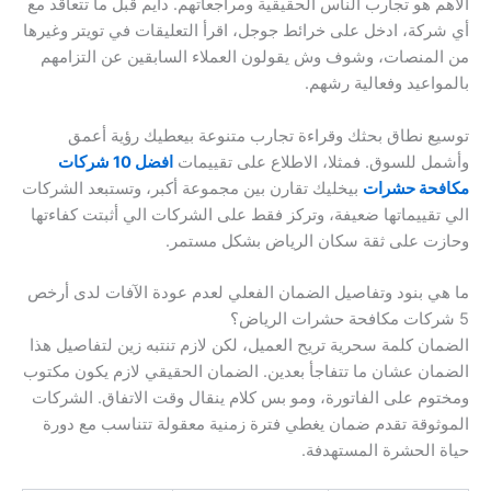
الأهم هو تجارب الناس الحقيقية ومراجعاتهم. دايم قبل ما تتعاقد مع
أي شركة، ادخل على خرائط جوجل، اقرأ التعليقات في تويتر وغيرها
من المنصات، وشوف وش يقولون العملاء السابقين عن التزامهم
بالمواعيد وفعالية رشهم.
توسيع نطاق بحثك وقراءة تجارب متنوعة بيعطيك رؤية أعمق
وأشمل للسوق. فمثلا، الاطلاع على تقييمات
افضل 10 شركات
مكافحة حشرات
بيخليك تقارن بين مجموعة أكبر، وتستبعد الشركات
الي تقييماتها ضعيفة، وتركز فقط على الشركات الي أثبتت كفاءتها
وحازت على ثقة سكان الرياض بشكل مستمر.
ما هي بنود وتفاصيل الضمان الفعلي لعدم عودة الآفات لدى أرخص
5 شركات مكافحة حشرات الرياض؟
الضمان كلمة سحرية تريح العميل، لكن لازم تنتبه زين لتفاصيل هذا
الضمان عشان ما تتفاجأ بعدين. الضمان الحقيقي لازم يكون مكتوب
ومختوم على الفاتورة، ومو بس كلام ينقال وقت الاتفاق. الشركات
الموثوقة تقدم ضمان يغطي فترة زمنية معقولة تتناسب مع دورة
حياة الحشرة المستهدفة.