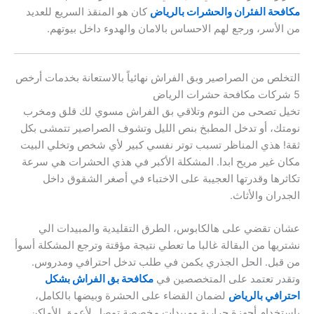
مكافحة الفئران والحشرات بالرياض
كان هو المنقذ السريع للعديد
من الأسر، ورجع لهم الاحساس بالامان والهدوء داخل بيوتهم.
التخلص من الصراصير وبق الفراش نهائياً بالاستعانة بخدمات أرخص
5 شركات مكافحة حشرات الرياض
تخيل تصحى من النوم وتلاقي بق الفراش مسوي لك قلق ومخرب
نومتك، أو تدخل المطبخ بنص الليل وتشوف الصراصير تتمشى بكل
ثقة! هذي المناظر تسبب توتر نفسي كبير لأي شخص وتخلي البيت
مكان غير مريح ابدا. المشكلة الأكبر في هذي الحشرات هي سرعة
تكاثرها وقدرتها العجيبة على الاختباء في أصغر الشقوق داخل
الجدران والأثاث.
عشان تقضي على هالكابوس، الطرق التقليدية والمبيدات الي
نشتريها من البقالة غالبا ما تعطي نتيجة مؤقتة وترجع المشكلة أسوأ
من قبل. الحل الجذري يكمن في طلب تدخل احترافي ومدروس.
وتقدر تعتمد على المتخصصين في
مكافحة بق الفراش بشكل
احترافي بالرياض
لضمان القضاء على الحشرة وبيضها بالكامل،
باستخدام أجهزة حرارية ومبيدات مخصصة توصل لأعمق الأماكن