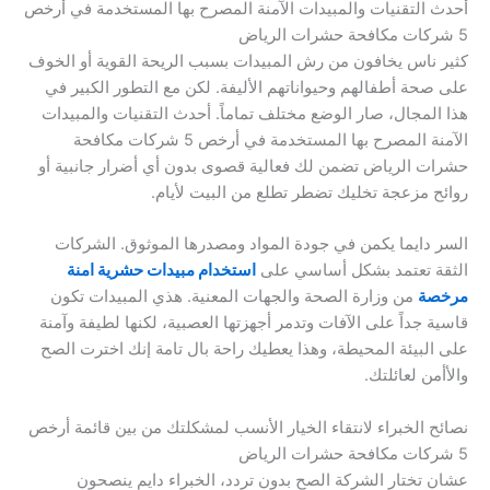
أحدث التقنيات والمبيدات الآمنة المصرح بها المستخدمة في أرخص
5 شركات مكافحة حشرات الرياض
كثير ناس يخافون من رش المبيدات بسبب الريحة القوية أو الخوف
على صحة أطفالهم وحيواناتهم الأليفة. لكن مع التطور الكبير في
هذا المجال، صار الوضع مختلف تماماً. أحدث التقنيات والمبيدات
الآمنة المصرح بها المستخدمة في أرخص 5 شركات مكافحة
حشرات الرياض تضمن لك فعالية قصوى بدون أي أضرار جانبية أو
روائح مزعجة تخليك تضطر تطلع من البيت لأيام.
السر دايما يكمن في جودة المواد ومصدرها الموثوق. الشركات
الثقة تعتمد بشكل أساسي على
استخدام مبيدات حشرية امنة
مرخصة
من وزارة الصحة والجهات المعنية. هذي المبيدات تكون
قاسية جداً على الآفات وتدمر أجهزتها العصبية، لكنها لطيفة وآمنة
على البيئة المحيطة، وهذا يعطيك راحة بال تامة إنك اخترت الصح
والأأمن لعائلتك.
نصائح الخبراء لانتقاء الخيار الأنسب لمشكلتك من بين قائمة أرخص
5 شركات مكافحة حشرات الرياض
عشان تختار الشركة الصح بدون تردد، الخبراء دايم ينصحون