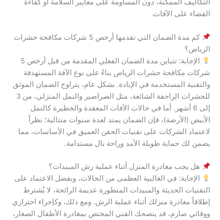
التكاليف الممكنة، دون المساومة على معايير السلامة أو كفاءة
القضاء على الآفات.
كم مدة الضمان التي تقدمها أرخص 5 شركات مكافحة حشرات
الرياض؟
الإجابة: تتباين مدة الضمان الفعلي المقدمة من قبل أرخص 5
شركات مكافحة حشرات الرياض بناءً على نوع الآفة المستهدفة
والتقنية المستخدمة في الإبادة. بشكل عام، يتراوح الضمان الموثق
للحشرات الزاحفة الشائعة، مثل الصراصير والنمل المنزلي، من 3
إلى 6 أشهر. أما في حالات الآفات المعقدة والخطيرة كالنمل
الأبيض (الأرضة)، فإن الضمان يمتد لعدة سنوات متتالية؛ نظراً
لاعتماد الشركات على تقنيات الحقن العميق في الأساسات، مما
يضمن لك حماية طويلة الأمد وراحة بال مستدامة.
هل يجب مغادرة المنزل أثناء عملية رش المبيدات؟
الإجابة: في الغالبية العظمى من الحالات، وبفضل الاعتماد على
التقنيات الحديثة والمبيدات المتطورة عديمة الرائحة، لا يُشترط
إطلاقاً مغادرة منزلك أثناء عملية الرش. ومع ذلك، وكإجراء احترازي
ووقائي صارم، قد ينصحك الفني المختص بمغادرة الأطفال الصغار،