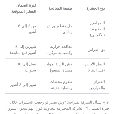
فترة الضمان
نوع الحشرة
طبيعة المعالجة
الفعلي المتوقعة
الصراصير
جل متطور ورش
من 3 إلى 6
الصغيرة
رذاذي
أشهر
(الألماني)
معالجة حرارية
شهرين إلى 3
بق الفراش
وكيميائية مركزة
أشهر (مع متابعة)
النمل الأبيض
حقن التربة بمواد
تصل إلى 10
(قبل البناء)
ممتدة المفعول
سنوات
الفئران
طعوم محطات
شهر إلى 3 أشهر
والقوارض
ومصايد حديثة
لازم تسأل الشركة بصراحة: “وش يصير لو رجعت الحشرات خلال
فترة الضمان؟”. الشركة المحترمة بتجاوبك فورا إنهم بيجون يسوون