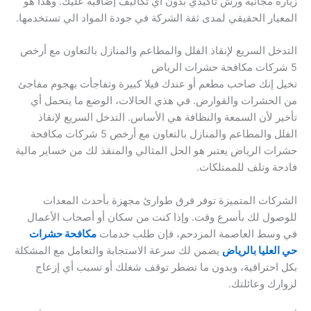
زيارة مجانية ورش تأكيدي بدون أي تكاليف إضافية عليك. وهذا هو
المعيار الحقيقي لمدى ثقة الشركة في جودة المواد الي تستخدمها.
التدخل السريع لإنقاذ الفلل والمطاعم والمنازل بالتعاون مع أرخص
5 شركات مكافحة حشرات الرياض
تخيل إنك صاحب مطعم أو عندك فيلا كبيرة وتفاجأت بهجوم مفاجئ
من الحشرات والقوارض. في هذي الحالات، الوضع ما يتحمل أي
تأخير لأن السمعة والنظافة هي الأساس. التدخل السريع لإنقاذ
الفلل والمطاعم والمنازل بالتعاون مع أرخص 5 شركات مكافحة
حشرات الرياض يعتبر هو الحل المثالي والمنقذ لك من خساير مالية
فادحة وتلف للممتلكات.
الشركات المتميزة توفر فرق طوارئ مجهزة بأحدث المعدات
للوصول لك بأسرع وقت. وإذا كنت من سكان أو أصحاب الأعمال
في وسط العاصمة المزدحم، فإن طلب خدمات
مكافحة حشرات
حي العليا بالرياض
يضمن لك سرعة الاستجابة والتعامل مع المشكلة
بكل احترافية، وبدون ما تضطر توقف شغلك أو تسبب أي إزعاج
لزوارك وعائلتك.