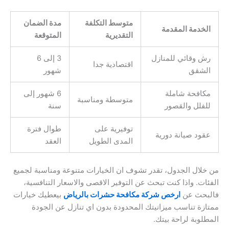
متوسط التكلفة
مدة الضمان
الخدمة المقدمة
التقديرية
المتوقعة
رش وقائي للمنازل
3 إلى 6
اقتصادية جدا
الشقق
شهور
مكافحة شاملة
6 شهور إلى
متوسطة ومناسبة
للفلل والقصور
سنة
توفيرية على
طوال فترة
عقود صيانة دورية
المدى الطويل
العقد
من خلال الجدول، تقدر تشوف ان الخيارات متنوعة ومناسبة لجميع
الفئات. واذا كنت تبحث عن التوفير الاقصى والاسعار التنافسية،
فالبحث عن
ارخص شركة مكافحة حشرات بالرياض
بيعطيك خيارات
ممتازة تناسب ميزانيتك المحدودة بدون اي تنازل عن الجودة
المطلوبة لراحة بيتك.