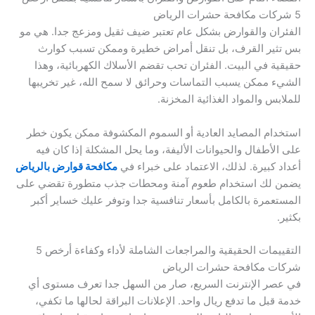
5 شركات مكافحة حشرات الرياض
الفئران والقوارض بشكل عام تعتبر ضيف ثقيل ومزعج جدا. هي مو
بس تثير القرف، بل تنقل أمراض خطيرة وممكن تسبب كوارث
حقيقية في البيت. الفئران تحب تقضم الأسلاك الكهربائية، وهذا
الشيء ممكن يسبب التماسات وحرائق لا سمح الله، غير تخريبها
للملابس والمواد الغذائية المخزنة.
استخدام المصايد العادية أو السموم المكشوفة ممكن يكون خطر
على الأطفال والحيوانات الأليفة، وما يحل المشكلة إذا كان فيه
أعداد كبيرة. لذلك، الاعتماد على خبراء في
مكافحة قوارض بالرياض
يضمن لك استخدام طعوم آمنة ومحطات جذب متطورة تقضي على
المستعمرة بالكامل بأسعار تنافسية جدا وتوفر عليك خساير أكبر
بكثير.
التقييمات الحقيقية والمراجعات الشاملة لأداء وكفاءة أرخص 5
شركات مكافحة حشرات الرياض
في عصر الإنترنت السريع، صار من السهل جدا تعرف مستوى أي
خدمة قبل ما تدفع ريال واحد. الإعلانات البراقة لحالها ما تكفي،