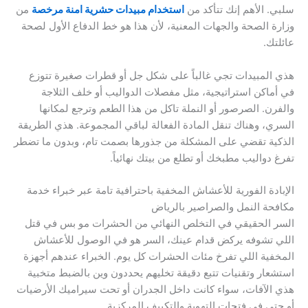
سلبي. الأهم إنك تتأكد من
استخدام مبيدات حشرية امنة مرخصة
من
وزارة الصحة والجهات المعنية، لأن هذا هو خط الدفاع الأول لصحة
عائلتك.
هذي المبيدات تجي غالباً على شكل جل أو قطرات صغيرة تتوزع
في أماكن استراتيجية، مثل مفصلات الدواليب أو خلف الثلاجة
والفرن. الصرصور أو النملة تاكل من هذا الطعم وترجع لمكانها
السري، وهناك تنقل المادة الفعالة لباقي المجموعة. هذي الطريقة
الذكية تقضي على المشكلة من جذورها بصمت تام، وبدون ما تضطر
تفرغ دواليب مطبخك أو تطلع من بيتك نهائياً.
الإبادة الفورية للأعشاش المخفية باحترافية تامة عبر خبراء خدمة
مكافحة النمل والصراصير بالرياض
السر الحقيقي في التخلص النهائي من الحشرات مو بس في قتل
اللي تشوفه يركض قدام عينك، السر هو في الوصول للأعشاش
المخفية اللي تفرخ مئات الحشرات كل يوم. الخبراء عندهم أجهزة
استشعار وتقنيات تتبع دقيقة تخليهم يحددون وين بالضبط متخبية
هذي الآفات، سواء كانت داخل الجدران أو تحت سيراميك الأرضيات
أو حتى في فتحات التهوية والتكييف المركزية.