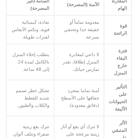
المقارنة
السامة (غير
الآمنة (المصرحة)
الهام
المصرحة)
معدومة تماماً أو
نفاذة، كيميائية
قوة
خفيفة جدا وتختفي
قوية، وتكتم الأنفاس
الرائحة
بسرعة.
لفترات طويلة.
فترة
لا داعي لمغادرة
يتطلب إخلاء المنزل
البقاء
المنزل إطلاقا، تقدر
بالكامل لمدة 24
خارج
تمارس حياتك.
إلى 48 ساعة.
المنزل
التأثير
آمنة تماما بمجرد
تشكل خطر تسمم
على
جفافها على الأسطح
شديد للقطط
الحيوانات
(دقائق معدودة).
والكلاب والطيور.
الأليفة
الأثر
لا تترك أي بقع أو آثار
تترك بقع زيتية
المتبقي
زيتية مزعجة على
صفراء وتتلف ألوان
على