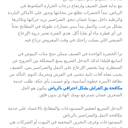
مع بداية فصل الصيف وارتفاع درجات الحرارة الملحوظ في
الرياض، تبدأ الحشرات تطلع من مخابئها وتدور على الأماكن الباردة
والرطبة داخل بيوتنا عشان تنجو. الصراصير تزيد حركتها وتكاثرها
بشكل مرعب، والنمل يبدأ يبني مسارات طويلة في المطابخ بحثاً
عن أي قطرة ماء أو بقايا أكل. هذي الفترة تعتبر ذروة الإزعاج
الصيفي اللي يسلب راحتك في وقت المفروض ترتاح فيه.
ترا الحشرة الواحدة في الصيف ممكن تنتج مئات البيوض في
أسابيع قليلة! لذلك التدخل السريع يمنع المشكلة من الخروج عن
السيطرة. وما يقتصر الإزعاج على النمل والصراصير بس، الصيف
يجيب معاه آفات ثانية تتخبى في الفرش وتحرمك النوم. التأكد من
نظافة الأسرة خطوة أساسية، ولو حسيت بأي حكة، طلب خدمة
مكافحة بق الفراش بشكل احترافي بالرياض
بيكون هو الحل
السحري عشان تسترجع نومك الهادي بدون قلق.
التدخل السريع لتعقيم المستودعات والمطابخ بالاعتماد على خدمة
مكافحة النمل والصراصير بالرياض
المستودعات وغرف التخزين المخفية في البيوت أو الشركات هي