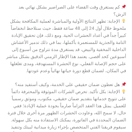
كم يستغرق وقت القضاء على الصراصير بشكل نهائي بعد
الرش؟
الإجابة: تظهر النتائج الأولية والمباشرة لعملية المكافحة بشكل
ملحوظ خلال أول 24 إلى 48 ساعة فقط، حيث ستلاحظ انخفاضاً
كبيراً جداً في أعداد الحشرات الحية. ومع ذلك، فإن تحقيق الإبادة
التامة والجذرية للمستعمرة بأكملها، بما في ذلك تدمير الأعشاش
الداخلية المخفية والبيض، قد يستغرق مدة تتراوح من أسبوع إلى
أسبوعين كحد أقصى. يعتمد هذا الإطار الزمني الدقيق بشكل مباشر
على حجم الإصابة الفعلي، نوع الحشرة المستهدفة، ومدى تغلغلها
في المكان، لضمان قطع دورة حياتها نهائياً وعدم عودتها.
هل تعطون ضمان حقيقي على الخدمة، وكيف أستفيد منه؟
الإجابة: بكل تأكيد. تحرص الشركات الموثوقة والمحترفة دائماً
على تتويج خدماتها بتقديم ضمان حقيقي، مكتوب، وموثق رسمياً
للعميل. يمثل هذا العقد التزاماً صارماً بجودة عملية الإبادة؛ ففي
حال، لا سمح الله، وعاودت الحشرات الظهور مرة أخرى خلال فترة
الضمان المحددة في الفاتورة، يمكنك الاستفادة منه بكل سهولة.
سيقوم فريقنا الفني المتخصص بإجراء زيارة ميدانية لبيتك وتنفيذ