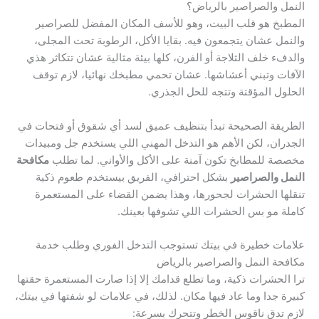
النمل والصراصير بالرياض؟
المطبخ هو قلب البيت، وهو للأسف المكان المفضل للصراصير
والنمل عشان يتجمعون فيه. بقايا الأكل، الرطوبة تحت المجلى،
والدفء خلف الثلاجة أو الفرن، كلها بيئة مثالية عشان تتكاثر هذي
الآفات وتبني أعشاشها. عشان تحمي مطبخك نهائيا، لازم توقف
الحلول المؤقتة وتتجه للحل الجذري.
الطريقة الصحيحة تبدأ بتنظيف عميق لسد أي شقوق أو فتحات في
الجدران، لكن الأهم هو التدخل المهني اللي يستخدم جل ومبيدات
مخصصة للمطابخ تكون آمنة على الأكل والأواني. لما تطلب
مكافحة
النمل والصراصير
بشكل احترافي، الفريق بيستخدم طعوم ذكية
تنقلها الحشرات لجحورها، وهذا يضمن القضاء على المستعمرة
كاملة مو بس الحشرات اللي تشوفها بعينك.
علامات خطيرة في بيتك تستوجب التدخل الفوري وطلب خدمة
مكافحة النمل والصراصير بالرياض
ترا الحشرات ذكية، وما تطلع قدامك إلا إذا صارت المستعمرة حقتها
كبيرة جدا وما عاد فيها مكان. لذلك، في علامات لو شفتها في بيتك،
لازم تدق ناقوس الخطر وتتحرك بسرعة: