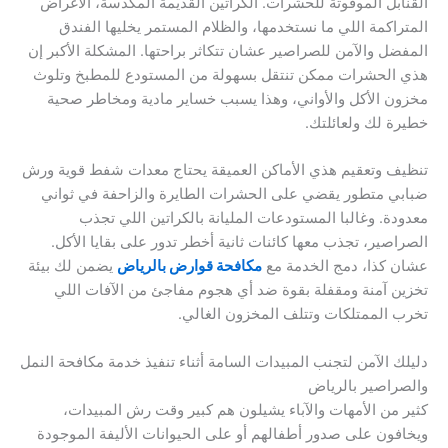
القنابل الموقوتة للحشرات. الكراتين القديمة المكدسة، الأغراض
المتراكمة اللي ما نستخدمها، والظلام المستمر يخليها الفندق
المفضل والآمن للصراصير عشان تتكاثر براحتها. المشكلة الأكبر إن
هذي الحشرات ممكن تنتقل بسهولة من المستودع للمطبخ وتلوث
مخزون الأكل والأواني، وهذا يسبب خساير مادية ومخاطر صحية
خطيرة لك ولعائلتك.
تنظيف وتعقيم هذي الأماكن العميقة يحتاج معدات شفط قوية ورش
ضبابي متطور يقضي على الحشرات الطايرة والزاحفة في ثواني
معدودة. وغالبا المستودعات المليانة بالكراتين اللي تجذب
الصراصير، تجذب معها كائنات ثانية أخطر تدور على بقايا الأكل.
عشان كذا، دمج الخدمة مع
مكافحة قوارض بالرياض
يضمن لك بيئة
تخزين آمنة ومقفلة بقوة ضد أي هجوم مفاجئ من الآفات اللي
تخرب الممتلكات وتتلف المخزون الغالي.
دليلك الآمن لتجنب المبيدات السامة أثناء تنفيذ خدمة مكافحة النمل
والصراصير بالرياض
كثير من الأمهات والآباء يشيلون هم كبير وقت رش المبيدات،
ويخافون على صدور أطفالهم أو على الحيوانات الأليفة الموجودة