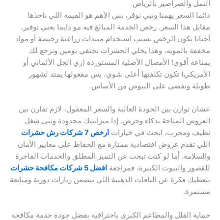
النمل والصراصير بالرياض
دائما السعر يهمنا ونبي نوفر، بس الأهم هو القيمة اللي ناخذها
مقابل هذا السعر. رخص الخدمة المبالغ فيه مو دايما يعني توفير،
أحيانا يكون الرخص بسبب استخدام مبيدات زراعية رخيصة أو مواد
مخففة بالمويه، وهذا يخلي الحشرات تختفي يومين وترجع لك
بمناعة أقوى! الأمصال الأصلية المستوردة (زي الجل الألماني أو
الأمريكي) تكون تكلفتها أعلى شوي، بس مفعولها يمتد لشهور
طويلة وتقضي على البيوض من الأساس.
عشان توازن بين الجودة العالية والسعر المعقول، لازم تقارن بين
العروض المتاحة بذكاء وحرص. إذا ميزانيتك محدودة وتبي شغل
نظيف ومجرب، ابحث في خيارات
ارخص 7 شركات رش حشرات
اللي تقدم عروض اقتصادية ممتازة مع الحفاظ على معايير الأمان
والسلامة. أما لو كنت تبحث عن التميز المطلق والخدمات الفاخرة
للقصور والبيوت الكبيرة، فمراجعة
افضل 5 شركات مكافحة حشرات
بتعطيك فكرة عن الباقات الذهبية اللي تتضمن زيارات دورية ومتابعة
مستمرة.
حماية الفلل والمطاعم الكبرى باحترافية بفضل جودة خدمة مكافحة