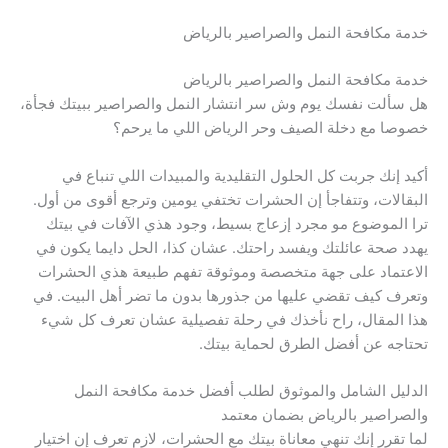
خدمة مكافحة النمل والصراصير بالرياض
خدمة مكافحة النمل والصراصير بالرياض
هل سألت نفسك يوم وش سر انتشار النمل والصراصير ببيتك فجأة،
خصوصا مع دخلة الصيف وحر الرياض اللي ما يرحم؟
أكيد إنك جربت كل الحلول التقليدية والمبيدات اللي تنباع في
البقالات، وتتفاجأ إن الحشرات تختفي يومين وترجع أقوى من أول.
ترا الموضوع مو مجرد إزعاج بسيط، وجود هذي الآفات في بيتك
يهدد صحة عائلتك ويفسد راحتك. عشان كذا، الحل دايما يكون في
الاعتماد على جهة متخصصة وموثوقة تفهم طبيعة هذي الحشرات
وتعرف كيف تقضي عليها من جذورها بدون ما تضر أهل البيت. في
هذا المقال، راح نأخذك في رحلة تفصيلية عشان تعرف كل شيء
تحتاجه عن أفضل الطرق لحماية بيتك.
الدليل الشامل والموثوق لطلب أفضل خدمة مكافحة النمل
والصراصير بالرياض بضمان معتمد
لما تقرر إنك تنهي معاناة بيتك مع الحشرات، لازم تعرف إن اختيار