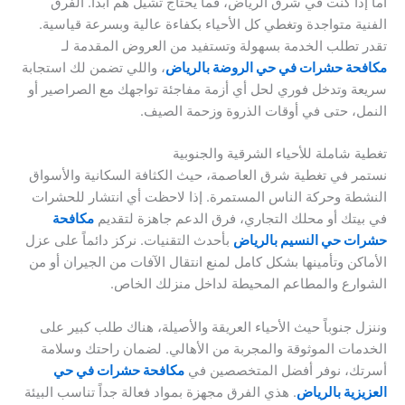
أما إذا كنت في شرق الرياض، فما يحتاج تشيل هم أبداً. الفرق
الفنية متواجدة وتغطي كل الأحياء بكفاءة عالية وبسرعة قياسية.
تقدر تطلب الخدمة بسهولة وتستفيد من العروض المقدمة لـ
مكافحة حشرات في حي الروضة بالرياض
، واللي تضمن لك استجابة
سريعة وتدخل فوري لحل أي أزمة مفاجئة تواجهك مع الصراصير أو
النمل، حتى في أوقات الذروة وزحمة الصيف.
تغطية شاملة للأحياء الشرقية والجنوبية
نستمر في تغطية شرق العاصمة، حيث الكثافة السكانية والأسواق
النشطة وحركة الناس المستمرة. إذا لاحظت أي انتشار للحشرات
في بيتك أو محلك التجاري، فرق الدعم جاهزة لتقديم
مكافحة
حشرات حي النسيم بالرياض
بأحدث التقنيات. نركز دائماً على عزل
الأماكن وتأمينها بشكل كامل لمنع انتقال الآفات من الجيران أو من
الشوارع والمطاعم المحيطة لداخل منزلك الخاص.
وننزل جنوباً حيث الأحياء العريقة والأصيلة، هناك طلب كبير على
الخدمات الموثوقة والمجربة من الأهالي. لضمان راحتك وسلامة
أسرتك، نوفر أفضل المتخصصين في
مكافحة حشرات في حي
العزيزية بالرياض
. هذي الفرق مجهزة بمواد فعالة جداً تناسب البيئة