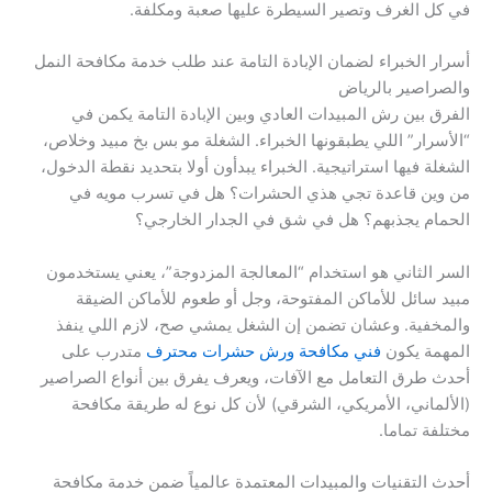
في كل الغرف وتصير السيطرة عليها صعبة ومكلفة.
أسرار الخبراء لضمان الإبادة التامة عند طلب خدمة مكافحة النمل
والصراصير بالرياض
الفرق بين رش المبيدات العادي وبين الإبادة التامة يكمن في
“الأسرار” اللي يطبقونها الخبراء. الشغلة مو بس بخ مبيد وخلاص،
الشغلة فيها استراتيجية. الخبراء يبدأون أولا بتحديد نقطة الدخول،
من وين قاعدة تجي هذي الحشرات؟ هل في تسرب مويه في
الحمام يجذبهم؟ هل في شق في الجدار الخارجي؟
السر الثاني هو استخدام “المعالجة المزدوجة”، يعني يستخدمون
مبيد سائل للأماكن المفتوحة، وجل أو طعوم للأماكن الضيقة
والمخفية. وعشان تضمن إن الشغل يمشي صح، لازم اللي ينفذ
المهمة يكون
فني مكافحة ورش حشرات محترف
متدرب على
أحدث طرق التعامل مع الآفات، ويعرف يفرق بين أنواع الصراصير
(الألماني، الأمريكي، الشرقي) لأن كل نوع له طريقة مكافحة
مختلفة تماما.
أحدث التقنيات والمبيدات المعتمدة عالمياً ضمن خدمة مكافحة