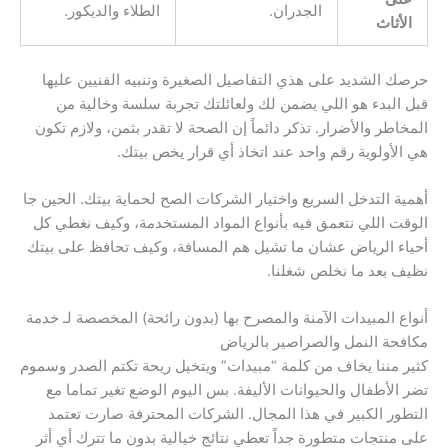
الجدران.
الطلاء والديكور.
الأثاث
حرصك الشديد على هذي التفاصيل الصغيرة وتنبيه الفنيين عليها
قبل البدء هو اللي يضمن لك ولعائلتك تجربة سلسة وخالية من
المخاطر والأضرار. تذكر دائماً إن الصحة لا تقدر بثمن، ولازم تكون
هي الأولوية رقم واحد عند اتخاذ أي قرار يخص بيتك.
أهمية التدخل السريع واختيار الشركات الصح لحماية بيتك. الحين جا
الوقت اللي نتعمق فيه بأنواع المواد المستخدمة، وكيف نغطي كل
أحياء الرياض عشان ما تشيل هم المسافة، وكيف تحافظ على بيتك
نظيف بعد ما نخلص شغلنا.
أنواع المبيدات الآمنة والمصرح بها (بدون رائحة) المخصصة لـ خدمة
مكافحة النمل والصراصير بالرياض
كثير مننا يخاف من كلمة “مبيدات” ويتخيل ريحة تكتم الصدر وسموم
تضر الأطفال والحيوانات الأليفة. بس اليوم الوضع تغير تماما مع
التطور الكبير في هذا المجال. الشركات المحترفة صارت تعتمد
على منتجات متطورة جداً تعطي نتائج خيالية بدون ما تترك أي أثر