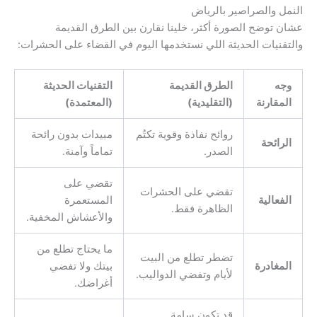
النمل والصراصير بالرياض
عشان توضح الصورة أكثر، خلينا نقارن بين الطرق القديمة
والتقنيات الحديثة اللي نستخدمها اليوم في القضاء على الحشرات:
وجه
الطرق القديمة
التقنيات الحديثة
المقارنة
(التقليدية)
(المعتمدة)
روائح نفاذة وقوية تكتُم
مبيدات بدون رائحة
الرائحة
الصدر.
تماماً وآمنة.
تقضي على
تقضي على الحشرات
الفعالية
المستعمرة
الظاهرة فقط.
والأعشاش المخفية.
ما يحتاج تطلع من
تضطر تطلع من البيت
المغادرة
بيتك ولا تفضي
لأيام وتفضي الدواليب.
أغراضك.
قد تكون سامة