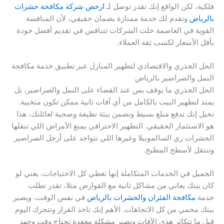
فلكية، لكن الواقع إنك تقدر توصل لـ
ارخص شركة مكافحة حشرات
بالرياض
وتقدم لك خدمة ممتازة بضمان حقيقي، لأن المنافسة
القوية في العاصمة خلت الشركات تتنافس في تقديم أفضل جودة
بأقل الأسعار لكسب ثقة العملاء.
الحل الجذري والاقتصادي لتطهير المنازل عبر تطبيق خدمة مكافحة
النمل والصراصير بالرياض
الحل الجذري ما يوقف بس عند القضاء على النمل والصراصير، بل
يمتد لتطهير البيت بالكامل من أي آفات ثانية ممكن تكون متخبية.
تخيل إنك تدفع مبلغ بسيط وتضمن بيئة نظيفة وصحية لعائلتك، هذا
هو الاستثمار الحقيقي. التطهير الاحترافي يمنع الأمراض اللي تنقلها
الحشرات زي السالمونيلا وغيرها اللي تتواجد على أرجل الصراصير
وتنتقل لأسطح المطبخ.
الجميل في الخدمات المتكاملة إنها تغطي كل الاحتياجات، يعني لو
كان بيتك يعاني من مشاكل ثانية مع القوارض مثلا، تقدر تطلب
خدمة
مكافحة الفئران والحشرات بالرياض
في نفس الوقت، ويصير
بيتك محمي من كل الاتجاهات. الأهم إنك تاخذ القرار وتتحرك اليوم
قبل ما تتكاثر هذي الآفات وتصير مشكلة معقدة تحتاج وقت وجهد