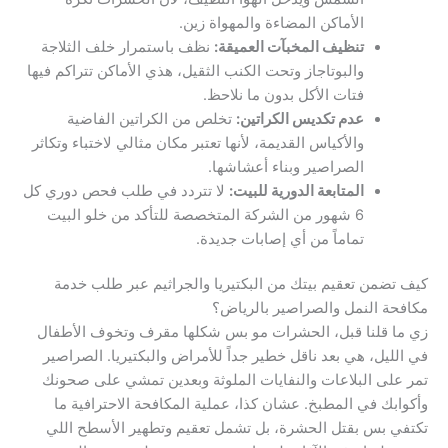
الأماكن المضاءة والمهواة زين.
تنظيف المخبآت العميقة:
نظف باستمرار خلف الثلاجة
والبوتاجاز وتحت الكنب الثقيل، هذي الأماكن تتراكم فيها
فتات الأكل بدون ما نلاحظ.
عدم تكديس الكراتين:
تخلص من الكراتين الفاضية
والأكياس القديمة، لأنها تعتبر مكان مثالي لاختباء وتكاثر
الصراصير وبناء أعشاشها.
المتابعة الدورية للبيت:
لا تتردد في طلب فحص دوري كل
6 شهور من الشركة المتخصصة للتأكد من خلو البيت
تماماً من أي إصابات جديدة.
كيف تضمن تعقيم بيتك من البكتيريا والجراثيم عبر طلب خدمة
مكافحة النمل والصراصير بالرياض؟
زي ما قلنا قبل، الحشرات مو بس شكلها مقرف وتخوف الأطفال
في الليل، هي بعد ناقل خطير جداً للأمراض والبكتيريا. الصراصير
تمر على البلاعات والنفايات الملوثة وبعدين تمشي على صحونك
وأكوابك في المطبخ. عشان كذا، عملية المكافحة الاحترافية ما
تكتفي بس بقتل الحشرة، بل تشمل تعقيم وتطهير الأسطح اللي