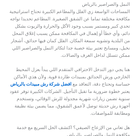
النمل والصراصير بالرياض
المساحات الواسعة زي الفلل والمطاعم الكبيرة تحتاج استراتيجية
مكافحة مختلفة تماما عن الشقق الصغيرة. المطاعم تحديدا تواجه
تحدي كبير ومستمر بسبب وجود الأكل والحرارة والزيوت بشكل
دائم، وأي خطأ أو إهمال في المكافحة ممكن يسبب إغلاق المحل
من البلدية وتشويه سمعة المكان. الفلل كمان فيها حدائق، أشجار
نخيل، ومسابح تعتبر بيئة خصبة جدا لتكاثر النمل والصراصير اللي
ممكن تتسلل لداخل الغرف والصالات.
هنا يجي دور التدخل الاحترافي المتقدم اللي يبدأ بعزل المحيط
الخارجي ورش الحدائق بمبيدات طاردة قوية. ولأن هذي الأماكن
حساسة وتحتاج دقة، التعاقد مع
افضل شركة رش مبيدات بالرياض
يعتبر خطوة ضرورية ما تقبل التأجيل. الشركات الكبيرة توفر عقود
سنوية تضمن زيارات شهرية مجدولة للرش الوقائي، وتستخدم
أجهزة رش حديثة توصل لأعمق الشقوق، مما يضمن بيئة نظيفة
ومطابقة للمواصفات.
هل تعاني من الإزعاج الصيفي؟ اكتشف الحل السريع مع خدمة
مكافحة النمل والصراصير بالرياض