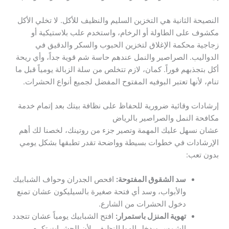
النصيحة الثانية هي التخزين السليم والنظيف للأكل. لا تخلي الأكل
مكشوف على الطاولة أو الرخام، واستخدم علب بلاستيكية أو
زجاجية محكمة الإغلاق لتخزين الحبوب والسكر والدقيق في
الدواليب. الصراصير والنمل عندهم حاسة شم قوية جداً، وأي ريحة
أكل بتجذبهم فوراً. كمان، لازم تتخلص من سلة الزبالة يومياً قبل ما
تنام، لأنها تعتبر البوفيه المفتوح المفضل لجميع أنواع الحشرات.
إرشادات وقائية ضرورية للحفاظ على نظافة بيتك بعد إتمام خدمة
مكافحة النمل والصراصير بالرياض
عشان نسهل عليك المهمة وتصير جزء من روتينك، لخصنا لك أهم
الإرشادات في خطوات بسيطة وواضحة تقدر تطبقها بشكل يومي
بدون تعب:
سد الشقوق المفتوحة:
افحص الجدران وحواف الشبابيك
والأبواب، وسد أي فتحة صغيرة بالسيليكون عشان تمنع
دخول الحشرات من الشارع.
تهوية المنزل باستمرار:
افتح الشبابيك يومياً عشان تتجدد
الشمس ويدخل الهوا النظيف، لأن الحشرات تكره