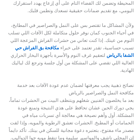
المحيطة وتضمن لك القضاء التام على أي إزعاج يهدد استقرارك
اليومي، مع تقديم ضمانات حقيقية تسعدك وتطمن قلبك.
ولأن المشاكل ما تقتصر بس على النمل والصراصير في المطابخ،
في أحياء الجنوب كمان نوفر حلول متكاملة لكل الآفات اللي تسلب
النوم من عينك. إذا كنت تعاني من حشرات الفراش المزعجة اللي
تسبب حساسية، تقدر تعتمد على خبراء
مكافحة بق الفراش حي
الشفا بالرياض
لتعقيم غرف النوم والأسرة بأجهزة البخار الحراري
العالية اللي تقضي على المشكلة من أول جلسة وترجع لك لياليك
الهادية.
نصائح ذهبية يجب معرفتها لضمان عدم عودة الآفات بعد خدمة
مكافحة النمل والصراصير بالرياض
بعد ما يخلصون الفنيين شغلهم ويتنظف البيت من الحشرات تماماً،
يجي دورك الحين عشان تحافظ على هذي النتيجة وتمنع عودة
المشكلة. أول وأهم نصيحة هي معالجة أي تسربات مياه في
الحمامات أو المطبخ. الحشرات تعشق الرطوبة والمويه، وإذا لقت
مصدر ماء مفتوح، بتعتبره دعوة مجانية للسكن في بيتك. تأكد دايماً
إن المجلى ناشف والمواسير سليمة وما تنقط مويه جوا الدواليب.