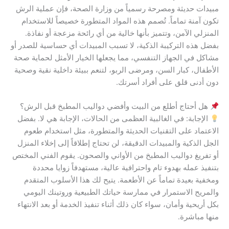
مبيدات حديثة ومصرحة رسمياً من وزارة الصحة، فإن عملية الرش
تكون آمنة تماماً. تُصمم هذه المواد المتطورة خصيصاً للاستخدام
المنزلي الآمن، وتتميز بأنها خالية من أي رائحة مزعجة أو نفاذة.
بفضل هذه التركيبة الذكية، لا تسبب المبيدات أي حساسية للصدر أو
مشاكل في الجهاز التنفسي، مما يجعلها الخيار الأمثل لحماية صحة
الأطفال، كبار السن، ومرضى الربو، لتنعم ببيئة داخلية نقية وصحية
دون أدنى قلق على أفراد أسرتك.
هل أحتاج أطلع من البيت وأفضي دواليب المطبخ قبل الرش؟
الإجابة: في الغالبية العظمى من الحالات، الإجابة هي لا. بفضل
الاعتماد على التقنيات الحديثة والمتطورة، مثل استخدام طعوم
الجل الذكية والمبيدات الدقيقة، لن تحتاج إطلاقاً إلى إخلاء المنزل
أو تفريغ دواليب المطبخ من الأواني والصحون. يقوم الفني المختص
بتنفيذ عمله بهدوء تام واحترافية عالية، مستهدفاً زوايا محددة
ومخفية بعيدة تماماً عن الأطعمة. يتيح لك هذا الأسلوب المتقدم
والمريح الاستمرار في ممارسة حياتك الطبيعية وروتينك اليومي
بكل أريحية وأمان، سواء كان ذلك أثناء تنفيذ الخدمة أو بعد الانتهاء
منها مباشرة.