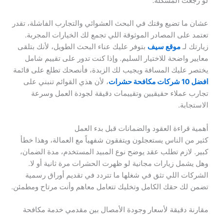
لو رجعت المشكلة.
عشان ما تضيع وقتك في البحث العشوائي والتجارب الفاشلة، تقدر
تعتمد على المصادر الموثوقة اللي تجمع لك الخيارات المجربة.
زيارتك لـ
موقع سيف
بتوفر عليك عناء البحث الطويل، لأنك بتلقى
معايير واضحة للاختيار السليم. وإذا كنت تدور على تقييم شامل
يختصر عليك المسافة ويجيب لك الزبدة، فأنصحك تطلع على قائمة
افضل 10 شركات مكافحة حشرات
، لأن هذي القوائم تنبني على
تجارب عملاء حقيقيين وتقييمات دقيقة لجودة العمل وسرعة
الاستجابة.
أهمية قراءة العقود والضمانات قبل بدء العمل
كثير من الناس يستعجلون ويتفقون شفهياً مع العمالة، وهذا خطأ
كبير. لازم تطلب عقد يوضح نوع المبيد المستخدم، مدة الضمان،
وهل يشمل زيارات مجانية لو ظهرت الحشرات مرة ثانية أو لا.
الشركات اللي تثق في شغلها ما تتردد في تقديم أوراق رسمية
تضمن لك حقك الكامل وتخليك تتعامل معاهم وأنت مرتاح ومطمئن.
مقارنة دقيقة لأسعار وجودة الأمصال بين مقدمي خدمة مكافحة