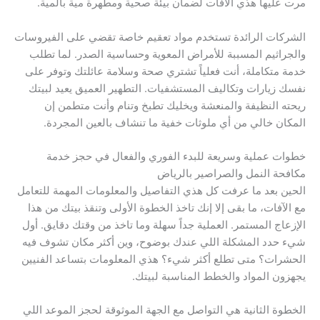
مرت عليها هذي الآفات لضمان بيئة صحية ومطهرة مية بالمية.
الشركات الرائدة تستخدم مواد تعقيم خاصة تقضي على الفيروسات
والجراثيم المسببة للأمراض المعوية وحساسية الصدر. لما تطلب
خدمة متكاملة، أنت فعلياً تشتري صحة وسلامة عائلتك وتوفر على
نفسك زيارات وتكاليف المستشفيات. التطهير العميق يعيد لبيتك
ريحته النظيفة والمنعشة ويخليك تطبخ وتنام وأنت متطمن إن
المكان خالي من أي ملوثات خفية ما تنشاف بالعين المجردة.
خطوات عملية وسريعة للبدء الفوري والفعال في حجز خدمة
مكافحة النمل والصراصير بالرياض
الحين بعد ما عرفت كل هذي التفاصيل والمعلومات المهمة للتعامل
مع الآفات، ما بقى إلا إنك تاخذ الخطوة الأولى وتنقذ بيتك من هذا
الإزعاج المستمر. العملية جداً سهلة وما تاخذ من وقتك دقايق. أول
شيء حدد المشكلة اللي عندك بوضوح، وين أكثر مكان تشوف فيه
الحشرات؟ متى تطلع أكثر شيء؟ هذي المعلومات بتساعد الفنيين
يجهزون المواد والخطط المناسبة لبيتك.
الخطوة الثانية هي التواصل مع الجهة الموثوقة لحجز الموعد اللي