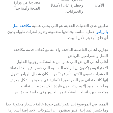
مصرحة من وزارة
الأمان
وخطيرة على الأطفال
الصحة وآمنة جداً.
والحيوانات.
تطبيق هذي التقنيات الحديثة هو اللي يخلي عملية
مكافحة نمل
بالرياض
عملية سلسة ونتائجها مضمونة وتدوم لفترات طويلة بدون
أي قلق أو توتر لأهل البيت.
تجارب أهالي العاصمة الناجحة والآمنة مع كفاءة خدمة مكافحة
النمل والصراصير بالرياض
أغلب أهالي الرياض اللي عانوا من هالمشكلة وجربوا الحلول
الاحترافية، يؤكدون إن الراحة النفسية اللي حسوا فيها بعد اختفاء
الحشرات تسوى الكثير. “أم فهد” من سكان شمال الرياض تقول
إنها كانت تعاني من الصراصير الألمانية في مطبخها بشكل مخيف،
وما خلت مبيد إلا وجربته بدون فايدة. لكن بعد ما استعانت
بمتخصصين، انحلت المشكلة من الجذور وفي جلسة وحدة بس!
المميز في الموضوع إنك تقدر تلقى جودة عالية بأسعار معقولة جدا
وما تكسر الميزانية. كثير يعتقدون إن الشركات الاحترافية أسعارها