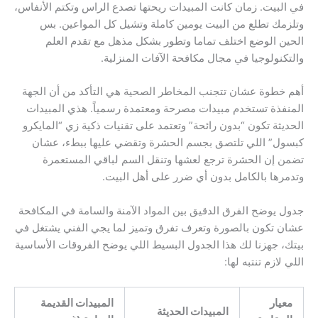
في البيت. زمان كانت المبيدات ريحتها تصدع الراس وتكتم الأنفاس،
وتلزمك تطلع من البيت يومين كاملة وتشيل كل المواعين. بس
الحين الوضع اختلف تماما وتطور بشكل مذهل مع تقدم العلم
والتكنولوجيا في مجال مكافحة الآفات المنزلية.
أهم خطوة عشان تتجنب المخاطر الصحية هي التأكد من أن الجهة
المنفذة تستخدم مبيدات مصرحة ومعتمدة رسمياً. هذي المبيدات
الحديثة تكون “بدون رائحة” وتعتمد على تقنيات ذكية زي “المايكرو
كبسول” اللي تلتصق بجسم الحشرة وتقضي عليها ببطء، عشان
تضمن إن الحشرة ترجع لعشها وتنقل السم لباقي المستعمرة
وتدمرها بالكامل بدون أي ضرر على أهل البيت.
جدول يوضح الفرق الدقيق بين المواد الآمنة والسامة في المكافحة
عشان تكون بالصورة وتعرف تفرق وتميز لما يجي الفني يشتغل في
بيتك، جهزنا لك هذا الجدول البسيط اللي يوضح الفروقات الأساسية
اللي لازم تنتبه لها:
معيار
المبيدات القديمة
المبيدات الحديثة