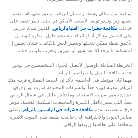
لو كنت من سكان وسط أو شمال الرياض، وتدور على ناس تفهم
شغلها زين وتقدر توصل لأصعب الأماكن في بيتك، تقدر تعتمد على
خدمات
مكافحة حشرات حي العليا بالرياض
. الفنيين هناك مدربين
على التعامل مع كل أنواع البناء، وعندهم حلول مبتكرة للوصول
لأعمق نقطة ممكن تتخيلها وتدمير العش بالكامل، عشان تضمن إن
المشكلة ما ترجع لك بعد شهر أو شهرين وتخرب عليك راحتك.
الخريطة الشاملة للوصول لأفضل الخبراء المتخصصين في توفير
خدمة مكافحة النمل والصراصير بالرياض
مهما كان موقعك في العاصمة، تأكد إن الخدمة الممتازة قريبة منك.
الرياض مدينة كبيرة جداً، والشركات المحترفة صارت توزع فرقها
عشان تضمن سرعة الاستجابة وما تتأخر عليك. في شمال الرياض
مثلاً، اللي يتميز بالفلل الكبيرة والمجمعات السكنية الفخمة، تتوفر
فرق متخصصة تقدم
مكافحة حشرات حي الياسمين بالرياض
بأعلى
معايير الجودة والاحترافية اللي تناسب طبيعة هذي البيوت الكبيرة
وتحافظ على نظافتها ورونقها الراقي.