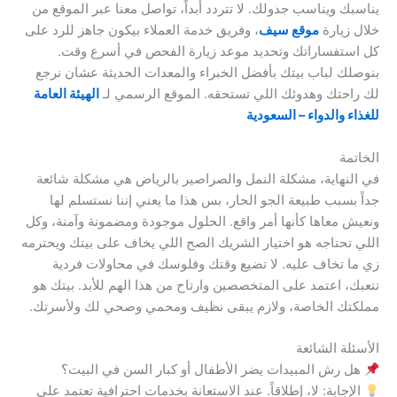
يناسبك ويناسب جدولك. لا تتردد أبداً، تواصل معنا عبر الموقع من
خلال زيارة
موقع سيف
، وفريق خدمة العملاء بيكون جاهز للرد على
كل استفساراتك وتحديد موعد زيارة الفحص في أسرع وقت.
بنوصلك لباب بيتك بأفضل الخبراء والمعدات الحديثة عشان نرجع
لك راحتك وهدوئك اللي تستحقه. الموقع الرسمي لـ
الهيئة العامة
للغذاء والدواء – السعودية
الخاتمة
في النهاية، مشكلة النمل والصراصير بالرياض هي مشكلة شائعة
جداً بسبب طبيعة الجو الحار، بس هذا ما يعني إننا نستسلم لها
ونعيش معاها كأنها أمر واقع. الحلول موجودة ومضمونة وآمنة، وكل
اللي تحتاجه هو اختيار الشريك الصح اللي يخاف على بيتك ويحترمه
زي ما تخاف عليه. لا تضيع وقتك وفلوسك في محاولات فردية
تتعبك، اعتمد على المتخصصين وارتاح من هذا الهم للأبد. بيتك هو
مملكتك الخاصة، ولازم يبقى نظيف ومحمي وصحي لك ولأسرتك.
الأسئلة الشائعة
هل رش المبيدات يضر الأطفال أو كبار السن في البيت؟
الإجابة: لا، إطلاقاً. عند الاستعانة بخدمات احترافية تعتمد على