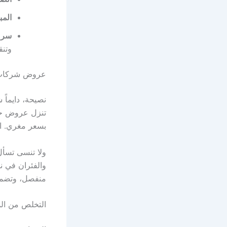
المب
سرعة
وتنق
عروض شركات ر
نصيحة، دايماً
تنزل عروض حلو
بسعر مغري. ا
ولا تنسى تسأل
والفئران في ن
منفصل، وتضمن
التخلص من ال