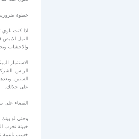
خطوة ضرورية: 
اذا كنت ناوي 
النمل الابيض 
والاخشاب ويخ
الاستثمار الم
الراس. الشركة
السنين. وبعده
على حلالك.
القضاء على س
وحتى لو بيتك 
خبيثة تخرب الك
خشب ناعمة تتس