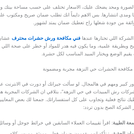
لصورة ومحد يضحك عليك، الاسعار تختلف على حسب مساحة بيتك ون
ها ومدى انتشارها. بس الاهم دايماً انك تطلب ضمان صريح ومكتوب عل
اثقة من جودة شغلها راح تعطيك ضمان يمتد لشهور.
ن الشركة اللي تختارها عندها
فني مكافحة ورش حشرات محترف
عشان 
صح وبطريقة علمية، وما يكون فيه هدر للمواد أو خطر على صحة اللي با
قيم الوضع ويختار المبيد المناسب لكل حشرة.
مكافحة الحشرات حي النزهة مجربة ومضمونة
ور كبير ومهم في هالمجال. لو سألت جيرانك أو دورت في الانترنت ع
ركات رش المبيدات في حي النزهة”، بتلاقي ان الشركات المجربة هي 
طيك نتائج فعلية وتجاوب على كل استفساراتك. جمعنا لك بعض المعايير
 الشركة الصح بدون تردد:
عة الطيبة
: اقرأ تقييمات العملاء السابقين في خرائط جوجل أو وسائل
ان الحقيقي
: تأكد انهم يقدمون ضمان فعلي وموثق مو بس كلام.