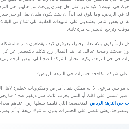
ك في البيت؟ اكيد تدور على حل جذري يريحك من هالهم. حي النزهة
لة في الرياض، وما يلوق فيه ابداً ان بيتك يكون مليان نمل أو صراصير
ة ان بعض الناس يعتمدون على المبيدات العادية اللي تنباع في البقال
 مؤقت وترجع الحشرات مرة ثانية.
ل دايماً يكون بالاستعانة بخبراء يعرفون كيف يقطعون دابر هالمشكلة
ون صحتك وصحة عيالك. في هذا المقال راح نتكلم بالتفصيل عن كل 
ت في حي النزهة، وكيف تختار الشركة الصح اللي تبيض الوجه وتريح
مد على شركة مكافحة حشرات حي النزهة الرياض؟
مو بس مزعج، الا انه ممكن ينقل أمراض وميكروبات خطيرة لاهل ال
صير تمشي على اكلك أو النمل يخرب اثاثك، شيء يقهر صح؟ هنا يجي
 حي النزهة الرياض
المتخصصة اللي فاهمة شغلها زين. عندهم معدا
ومصرحة، يعني تقضي على الحشرات بدون ما تترك ريحة أو أثر يضرك