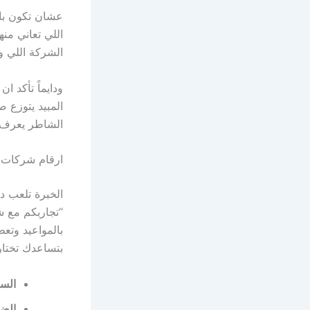
عشان تكون با
اللي تعاني من
الشركة اللي و
ودايماً تأكد ا
المبيد يتوزع 
الشاطر يعرف ي
ارقام شركات 
الخبرة تلعب د
“تجاربكم مع ش
بالمواعيد وتع
بتساعدك تختار
السم
الضم