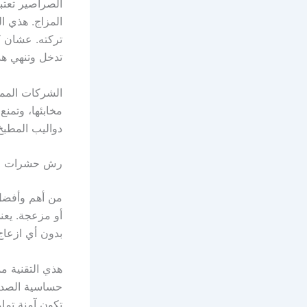
الصراصير تعتب
المزاج. هذي ا
تركته. عشان 
تدخل وتنهي هذ
الشركات المم
مخابئها، وتمن
دواليب المطبخ
رش حشرات حي 
من أهم وأفضل 
أو مزعجة. يع
بدون أي ازعاج
هذي التقنية م
حساسية الصدر 
تكون آمنة تمام