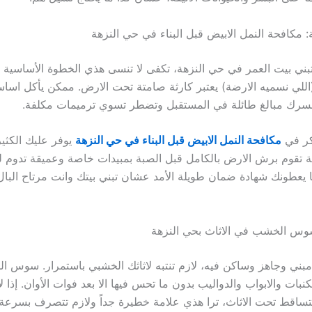
مكافحة النمل الابيض قبل البناء في حي النزهة
تبني بيت العمر في حي النزهة، تكفى لا تنسى هذي الخطوة الأساسية وا
(اللي نسميه الارضة) يعتبر كارثة صامتة تحت الارض. ممكن يأكل اسا
سرك مبالغ طائلة في المستقبل وتضطر تسوي ترميمات مكلفة.
بكر في
مكافحة النمل الابيض قبل البناء في حي النزهة
يوفر عليك الكثي
 تقوم برش الارض بالكامل قبل الصبة بمبيدات خاصة وعميقة تدوم 
ا يعطونك شهادة ضمان طويلة الأمد عشان تبني بيتك وانت مرتاح الب
وس الخشب في الاثاث بحي النزهة
مبني وجاهز وساكن فيه، لازم تنتبه لاثاثك الخشبي باستمرار. سوس
نبات والابواب والدواليب بدون ما تحس فيها الا بعد فوات الأوان. إذا
اقط تحت الاثاث، ترا هذي علامة خطيرة جداً ولازم تتصرف بسرعة.