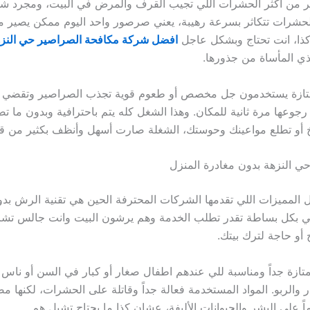
ر من أكثر الحشرات اللي تجيب القرف والمرض في البيت، ومجرد شو
لحشرات تتكاثر بسرعة رهيبة، يعني صرصور واحد اليوم ممكن يصير مي
كذا، انت تحتاج وبشكل عاجل
افضل شركة مكافحة الصراصير حي النزه
ي المأساة من جذورها.
تازة يستخدمون جل مخصص أو طعوم قوية تجذب الصراصير وتقضي ع
ع رجوعها مرة ثانية للمكان. وهذا الشغل كله يتم باحترافية وبدون ما
 أو تطلع مواعينك وحوستك، الشغلة صارت أسهل وأنظف بكثير من قب
النزهة بدون مغادرة المنزل
المميزات اللي تقدمها الشركات المحترفة الحين هي تقنية الرش بدو
ني بكل بساطة تقدر تطلب الخدمة وهم يرشون البيت وانت جالس تش
 أو حاجة لترك بيتك.
متازة جداً ومناسبة للي عندهم اطفال صغار أو كبار في السن أو ناس 
والربو. المواد المستخدمة فعالة جداً وقاتلة على الحشرات، لكنها 
اً على البشر والحيوانات الأليفة، عشان كذا ما يحتاج تشيل هم.