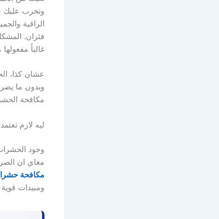
وتخرب عليك جو
الراقية والجمي
فئران. المشكل
غالباً مفعولها
عشان كذا، الح
وبدون ما يضر
مكافحة الحشرا
ليه لازم تعت
وجود الحشرات 
معاي ان الصرا
مكافحة حشرات
ومبيدات قوية 