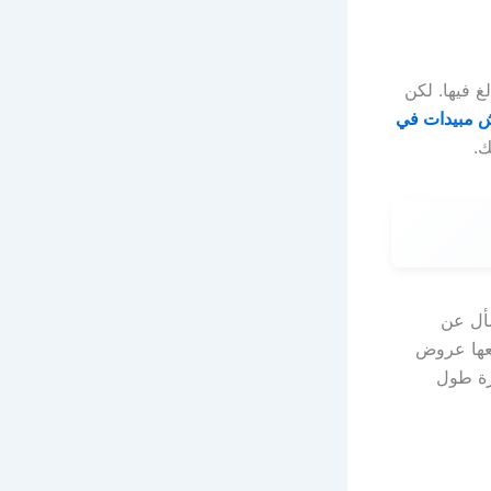
 فيها. لكن
مبيدات في
ك.
سأل عن
عها عروض
رة طول